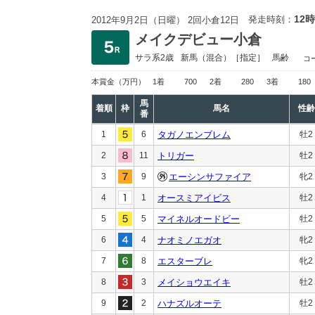
12時
発走時刻：
2012年9月2日（日曜） 2回小倉12日
メイクデビュー小倉
サラ系2歳
新馬
（混合）［指定］
馬齢
コ
本賞金
（万円）
1着
700
2着
280
3着
180
馬
着順
枠
馬名
性齢
番
1
6
タガノエンブレム
牡2
2
11
トリガー
牡2
3
9
エーシンサファイア
牝2
4
1
オースミアイビス
牡2
5
5
マイネルオードビー
牡2
6
4
ナオミノエガオ
牝2
7
8
エスターブレ
牝2
8
3
メイショウエイキ
牡2
9
2
ハナズルオーテ
牡2