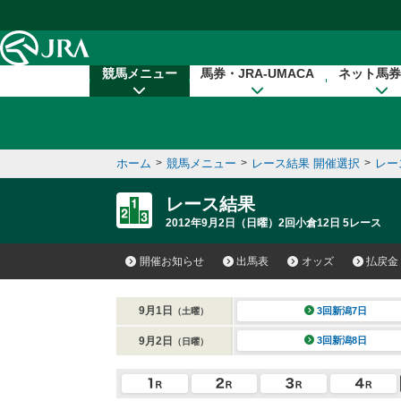
本文へ移動する
競馬メニュー
馬券・JRA-UMACA
ネット馬券
ホーム
>
競馬メニュー
>
レース結果 開催選択
>
レー
レース結果
2012年9月2日（日曜）2回小倉12日 5レース
開催お知らせ
出馬表
オッズ
払戻金
9月1日
3回新潟7日
（土曜）
9月2日
3回新潟8日
（日曜）