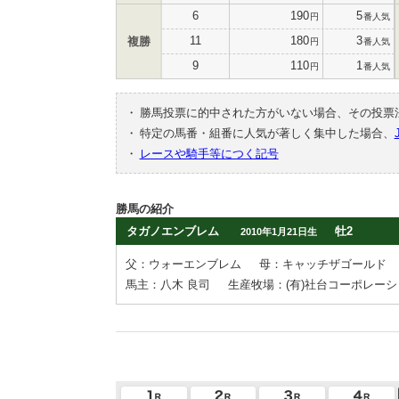
6
190
5
円
番人気
11
180
3
複勝
円
番人気
9
110
1
円
番人気
・
勝馬投票に的中された方がいない場合、その投票
・
特定の馬番・組番に人気が著しく集中した場合、
・
レースや騎手等につく記号
勝馬の紹介
タガノエンブレム
牡2
2010年1月21日生
父：ウォーエンブレム
母：キャッチザゴールド
馬主：八木 良司
生産牧場：(有)社台コーポレー