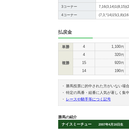
3コーナー
7,16(3,14)1(8,15)(2
4コーナー
(7,3,*14)15(1,8)(16
払戻金
4
1,100
単勝
円
4
320
円
15
920
複勝
円
14
190
円
・
勝馬投票に的中された方がいない場
・
特定の馬番・組番に人気が著しく集
・
レースや騎手等につく記号
勝馬の紹介
ナイスミーチュー
2007年4月16日生