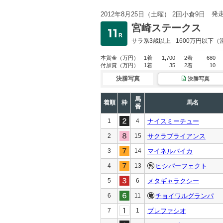
発
2012年8月25日（土曜） 2回小倉9日
宮崎ステークス
サラ系3歳以上
1600万円以下
（
本賞金
（万円）
1着
1,700
2着
680
付加賞
（万円）
1着
35
2着
10
決勝写真
決勝写真
馬
着順
枠
馬名
番
1
4
ナイスミーチュー
2
15
サクラブライアンス
3
14
マイネルバイカ
4
13
ヒシパーフェクト
5
6
メタギャラクシー
6
11
チョイワルグランパ
7
1
プレファシオ