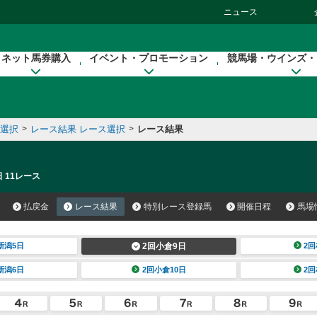
ニュース
ネット馬券購入
イベント・プロモーション
競馬場・ウインズ・
催選択
>
レース結果 レース選択
>
レース結果
 11レース
払戻金
レース結果
特別レース登録馬
開催日程
馬場
新潟5日
2回小倉9日
2回
新潟6日
2回小倉10日
2回