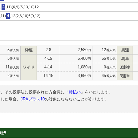
,
4
,11)(6,9)(5,13,10)12
,11)
4
,13(2,6,10)5(9,12)
5
2-8
2,580
12
枠連
馬連
番人気
円
番人気
5
4-15
6,480
65
馬単
番人気
円
番人気
11
4-14
1,080
9
ワイド
3連複
番人気
円
番人気
2
14-15
3,650
45
3連単
番人気
円
番人気
合、その投票法に投票された方全員に「
特払い
」をいたします。
中した場合、
JRAプラス10
の対象にならないことがあります。
牡5