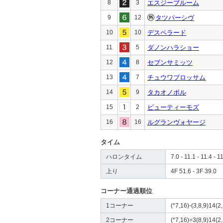
8
3
エスジーブルーム
9
12
タツパーシヴ
10
10
デスペラード
11
5
ダノンハラショー
12
8
セブンサミッツ
13
7
チュウワブロッサム
14
9
タカオノボル
15
2
ビューティーモズ
16
16
ルグランヴォヤージ
タイム
ハロンタイム
7.0 - 11.1 - 11.4 - 1
上り
4F 51.6 - 3F 39.0
コーナー通過順位
1コーナー
(*7,16)-(3,8,9)14(2,
2コーナー
(*7,16)=3(8,9)14(2,