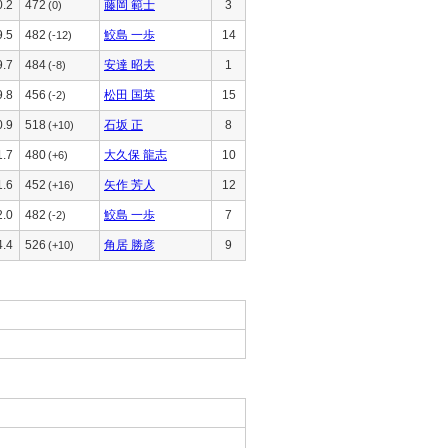
0.2
472
藤岡 範士
3
(0)
9.5
482
鮫島 一歩
14
(-12)
9.7
484
安達 昭夫
1
(-8)
9.8
456
松田 国英
15
(-2)
0.9
518
石坂 正
8
(+10)
1.7
480
大久保 龍志
10
(+6)
1.6
452
矢作 芳人
12
(+16)
2.0
482
鮫島 一歩
7
(-2)
4.4
526
角居 勝彦
9
(+10)