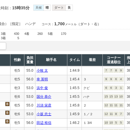
15時35分
走時刻：
天候
晴
ダート
良
1,700
混合）［指定］
ハンデ
（ダート・右）
コース：
メートル
3着
430
4着
260
5着
170
3着
5
負担
コーナー
性齢
騎手名
タイム
着差
重量
通過順位
牡5
55.0
小牧 太
1:44.9
3
7
7
8
9
牡5
56.0
幸 英明
1:45.4
3
３
9
9
6
4
牡3
53.0
浜中 俊
1:45.5
3
クビ
6
6
3
1
牡6
53.0
国分 恭介
1:45.5
3
ハナ
15
15
13
10
牡5
55.0
川須 栄彦
1:45.8
3
２
12
11
11
11
牡6
53.0
小坂 忠士
1:45.9
3
１／２
12
11
8
7
牡5
56.0
田辺 裕信
1:46.2
3
１ 3/4
10
10
5
5