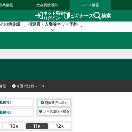
企業情報
社会貢献活動
レース情報
ネット馬券
検索
ビギナーズ
ログイン
その他施設
指定席・入場券ネット予約
情報
今週の注目レース
札幌3日
開催選択へ戻る
レース選択へ戻る
札幌4日