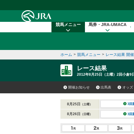
本文へ移動する
競馬メニュー
馬券・JRA-UMACA
ホーム
>
競馬メニュー
>
レース結果 開
レース結果
2012年8月25日（土曜）2回小倉9日
開催お知らせ
出馬表
オッズ
8月25日
3回
（土曜）
8月26日
3回
（日曜）