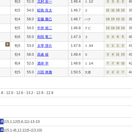
牝3
51.0
北村 友一
1:46.4
4
１ 1/2
3
3
3
2
牡5
54.0
鮫島 良太
1:46.7
3
２
11
11
16
15
牡4
58.0
安藤 勝己
1:46.7
3
ハナ
16
15
13
11
牡5
54.0
中井 裕二
1:46.8
3
クビ
12
14
13
14
牡6
55.0
和田 竜二
1:47.3
4
３
3
4
6
5
牝5
53.0
太宰 啓介
1:47.6
4
１ 3/4
1
1
1
2
牡4
58.0
高倉 稜
1:48.4
4
５
3
4
11
15
牝4
52.0
酒井 学
1:48.6
4
１ 1/4
7
7
8
11
牡5
55.0
川田 将雅
1:50.5
4
大差
2
2
2
7
1.8 - 12.0 - 12.6 - 13.2 - 12.9 - 12.9
4
)15,1,12(5,6,11)-13-10
4
)15,1-(6,12,11)5-(13,10)