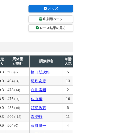
オッズ
印刷用ページ
レース結果の見方
推定
馬体重
単勝
調教師名
上り
人気
（増減）
8.3
508
橋口 弘次郎
5
(-2)
9.0
494
羽月 友彦
13
(-4)
9.3
478
白井 寿昭
2
(+4)
8.5
476
佐山 優
16
(-4)
9.0
488
領家 政蔵
6
(+6)
9.3
506
森 秀行
11
(-12)
9.9
504
藤岡 健一
4
(0)