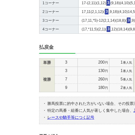
1コーナー
17-(2,11)(1,12)
3
(9,18)(4,10)(5,
2コーナー
17,11(2,1,12)(
3
,9,18)(4,10)14,5
3コーナー
(17,11,*5)-12(2,1,14)(18,8)(
3
,9
4コーナー
(17,*11,5)(2,1)(
3
,12)(18,14)(9,
払戻金
3
200
1
単勝
円
番人気
3
130
1
円
番人気
7
260
5
複勝
円
番人気
9
180
2
円
番人気
・
勝馬投票に的中された方がいない場合、その投票
・
特定の馬番・組番に人気が著しく集中した場合、
・
レースや騎手等につく記号