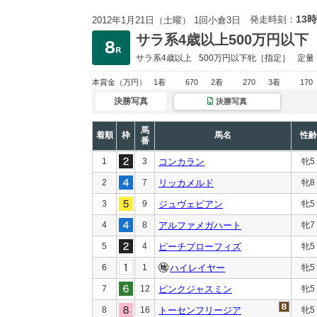
13時
発走時刻：
2012年1月21日（土曜） 1回小倉3日
サラ系4歳以上500万円以下
サラ系4歳以上
500万円以下
牝［指定］
定量
本賞金
（万円）
1着
670
2着
270
3着
170
決勝写真
決勝写真
馬
着順
枠
馬名
性齢
番
1
3
コンカラン
牝5
2
7
リッカメルド
牝8
3
9
ジュヴェビアン
牝5
4
8
アルファメガハート
牝7
5
4
ピーチブローフィズ
牝5
6
1
ハイレイヤー
牝5
7
12
ピンクジャスミン
牝5
8
16
トーセンフリージア
牝5