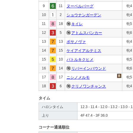
9
11
ヌーベルバーグ
牝4
10
2
ショウナンガーデン
牝4
11
18
キイレ
牝5
12
5
アトムスパンカー
牝6
13
13
ボサノヴァ
牝4
14
15
ケイアイアルテミス
牝4
15
10
バトルキクヒメ
牝5
16
14
リバーインバウンド
牝6
17
17
ニシノメルモ
牝5
18
6
クリノワンチャンス
牝4
タイム
ハロンタイム
12.3 - 11.4 - 12.0 - 13.2 - 13.0 - 1
上り
4F 47.4 - 3F 36.0
コーナー通過順位