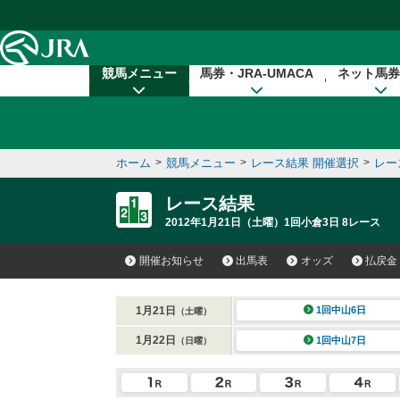
本文へ移動する
競馬メニュー
馬券・JRA-UMACA
ネット馬券
ホーム
>
競馬メニュー
>
レース結果 開催選択
>
レー
レース結果
2012年1月21日（土曜）1回小倉3日 8レース
開催お知らせ
出馬表
オッズ
払戻金
1月21日
1回中山6日
（土曜）
1月22日
1回中山7日
（日曜）