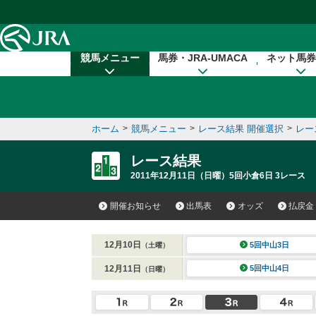
本文へ移動する
競馬メニュー
馬券・JRA-UMACA
ネット馬券
ホーム
>
競馬メニュー
>
レース結果 開催選択
>
レー
レース結果
2011年12月11日（日曜）5回小倉6日 3レース
開催お知らせ
出馬表
オッズ
払戻金
12月10日
5回中山3日
（土曜）
12月11日
5回中山4日
（日曜）