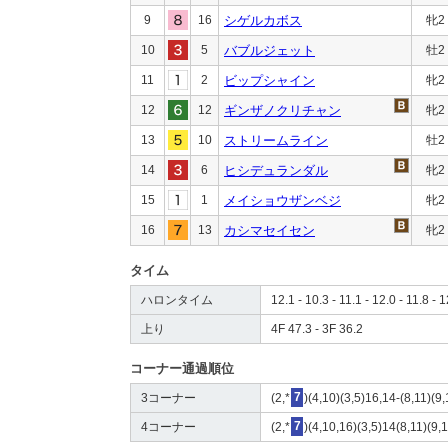
9
16
シゲルカボス
牝2
10
5
バブルジェット
牡2
11
2
ビップシャイン
牝2
12
12
ギンザノクリチャン
牝2
13
10
ストリームライン
牡2
14
6
ヒシデュランダル
牝2
15
1
メイショウザンベジ
牝2
16
13
カシマセイセン
牝2
タイム
ハロンタイム
12.1 - 10.3 - 11.1 - 12.0 - 11.8 - 
上り
4F 47.3 - 3F 36.2
コーナー通過順位
3コーナー
(2,*
7
)(4,10)(3,5)16,14-(8,11)(9
4コーナー
(2,*
7
)(4,10,16)(3,5)14(8,11)(9,