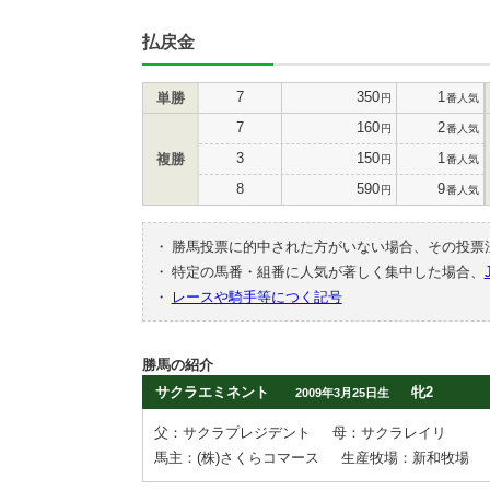
払戻金
7
350
1
単勝
円
番人気
7
160
2
円
番人気
3
150
1
複勝
円
番人気
8
590
9
円
番人気
・
勝馬投票に的中された方がいない場合、その投票
・
特定の馬番・組番に人気が著しく集中した場合、
・
レースや騎手等につく記号
勝馬の紹介
サクラエミネント
牝2
2009年3月25日生
父：サクラプレジデント
母：サクラレイリ
馬主：(株)さくらコマース
生産牧場：新和牧場