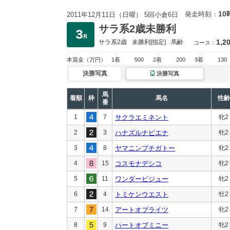
10
発走時刻：
2011年12月11日（日曜） 5回小倉6日
サラ系2歳未勝利
1,2
サラ系2歳
未勝利
[指定]
馬齢
コース：
本賞金
（万円）
1着
500
2着
200
3着
130
決勝写真
決勝写真
馬
着順
枠
馬名
性齢
番
1
7
サクラエミネント
牝2
2
3
ハナズルナピエナ
牝2
3
8
ヤマニンプチガトー
牝2
4
15
コスモナデシコ
牝2
5
11
ワンダービジュー
牝2
6
4
トミケンウエスト
牡2
7
14
アートオブライツ
牝2
8
9
ハートオブミニー
牝2