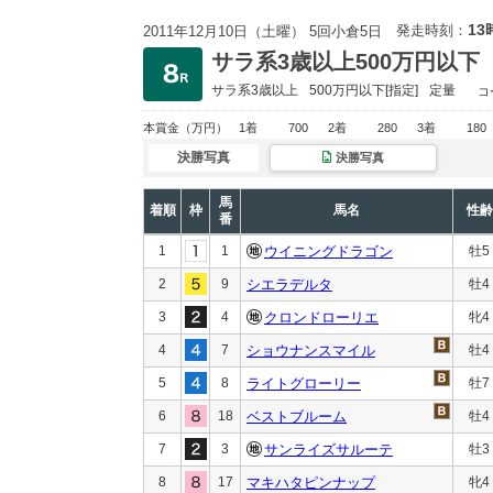
13
発走時刻：
2011年12月10日（土曜） 5回小倉5日
サラ系3歳以上500万円以下
サラ系3歳以上
500万円以下
[指定]
定量
コ
本賞金
（万円）
1着
700
2着
280
3着
180
決勝写真
決勝写真
馬
着順
枠
馬名
性齢
番
1
1
ウイニングドラゴン
牡5
2
9
シエラデルタ
牡4
3
4
クロンドローリエ
牝4
4
7
ショウナンスマイル
牡4
5
8
ライトグローリー
牡7
6
18
ベストブルーム
牡4
7
3
サンライズサルーテ
牡3
8
17
マキハタピンナップ
牝4