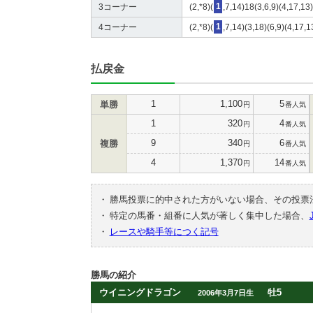
3コーナー
(2,*8)(
1
,7,14)18(3,6,9)(4,17,13
4コーナー
(2,*8)(
1
,7,14)(3,18)(6,9)(4,17,
払戻金
1
1,100
5
単勝
円
番人気
1
320
4
円
番人気
9
340
6
複勝
円
番人気
4
1,370
14
円
番人気
・
勝馬投票に的中された方がいない場合、その投票
・
特定の馬番・組番に人気が著しく集中した場合、
・
レースや騎手等につく記号
勝馬の紹介
ウイニングドラゴン
牡5
2006年3月7日生