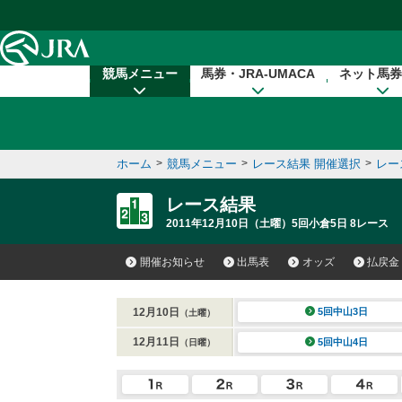
本文へ移動する
競馬メニュー
馬券・JRA-UMACA
ネット馬券
ホーム
>
競馬メニュー
>
レース結果 開催選択
>
レー
レース結果
2011年12月10日（土曜）5回小倉5日 8レース
開催お知らせ
出馬表
オッズ
払戻金
12月10日
5回中山3日
（土曜）
12月11日
5回中山4日
（日曜）