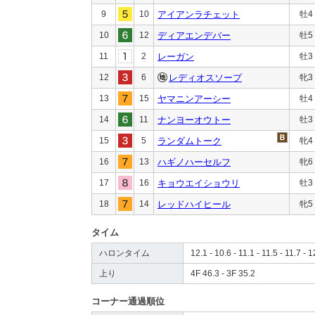
9
10
アイアンラチェット
牡4
10
12
ディアエンデバー
牡5
11
2
レーガン
牡3
12
6
レディオスソープ
牝3
13
15
ヤマニンアーシー
牡4
14
11
ナンヨーオウトー
牡3
15
5
ランダムトーク
牝4
16
13
ハギノハーセルフ
牝6
17
16
キョウエイショウリ
牡3
18
14
レッドハイヒール
牝5
タイム
ハロンタイム
12.1 - 10.6 - 11.1 - 11.5 - 11.7 - 1
上り
4F 46.3 - 3F 35.2
コーナー通過順位