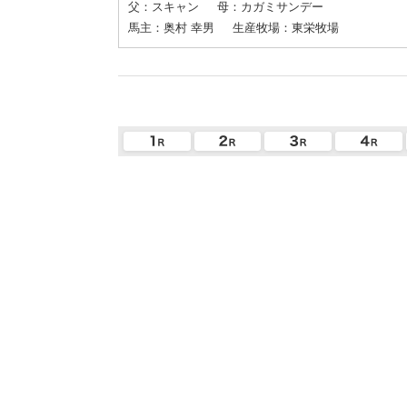
父：スキャン
母：カガミサンデー
馬主：奥村 幸男
生産牧場：東栄牧場