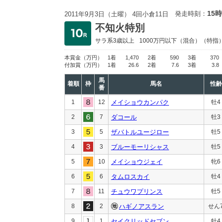
15時
発走時刻：
2011年9月3日（土曜） 4回小倉11日
不知火特別
サラ系3歳以上
1000万円以下
（混合）（特指
本賞金
（万円）
1着
1,470
2着
590
3着
370
付加賞
（万円）
1着
26.6
2着
7.6
3着
3.8
馬
着順
枠
馬名
性齢
番
1
12
メイショウカンパク
牡4
2
7
ダコール
牡3
3
5
ザバトルユージロー
牡5
4
3
ブルーモーリシャス
牡5
5
10
メイショウジェイ
牝6
6
6
タムロスカイ
牡4
7
11
チュウワプリンス
牡5
8
2
ハギノアスラン
せん
9
1
セイクリッドセブン
牡4