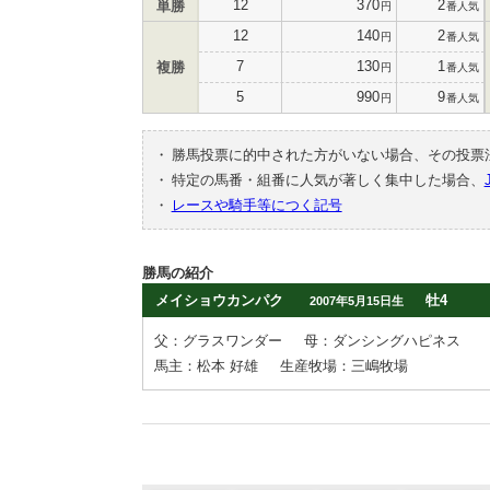
12
370
2
単勝
円
番人気
12
140
2
円
番人気
7
130
1
複勝
円
番人気
5
990
9
円
番人気
・
勝馬投票に的中された方がいない場合、その投票
・
特定の馬番・組番に人気が著しく集中した場合、
・
レースや騎手等につく記号
勝馬の紹介
メイショウカンパク
牡4
2007年5月15日生
父：グラスワンダー
母：ダンシングハピネス
馬主：松本 好雄
生産牧場：三嶋牧場