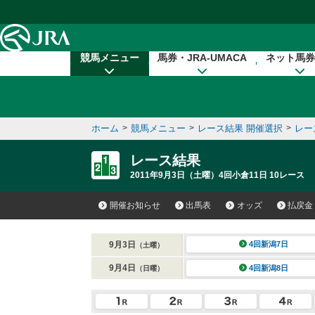
本文へ移動する
競馬メニュー
馬券・JRA-UMACA
ネット馬券
ホーム
>
競馬メニュー
>
レース結果 開催選択
>
レー
レース結果
2011年9月3日（土曜）4回小倉11日 10レース
開催お知らせ
出馬表
オッズ
払戻金
9月3日
4回新潟7日
（土曜）
9月4日
4回新潟8日
（日曜）