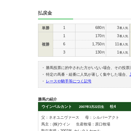
払戻金
1
680
3
単勝
円
番人気
1
170
3
円
番人気
6
1,750
11
複勝
円
番人気
3
130
1
円
番人気
・
勝馬投票に的中された方がいない場合、その投票
・
特定の馬番・組番に人気が著しく集中した場合、
・
レースや騎手等につく記号
勝馬の紹介
ウインベルカント
牡4
2007年3月22日生
父：ネオユニヴァース
母：シルバーアクト
馬主：(株)ウイン
生産牧場：原口牧場
取引市場：2007年
セレクトセール