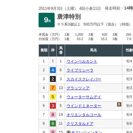
14時
発走時刻：
2011年9月3日（土曜） 4回小倉11日
唐津特別
サラ系3歳以上
500万円以下
（混合）（特指）
本賞金
（万円）
1着
1,050
2着
420
3着
260
付加賞
（万円）
1着
53.2
2着
15.2
3着
7.6
馬
着順
枠
馬名
性齢
番
1
1
ウインベルカント
牡4
2
6
ライブリシーラ
牡4
3
3
スカイスクレイパー
牡3
4
13
グラッツィア
牡3
5
8
ウォーターサムデイ
牡5
6
5
ウインドミネーター
牡4
7
14
オリエンタルコール
牡4
8
11
クリスタルドア
牡6
9
15
モエレジュンキン
牡4