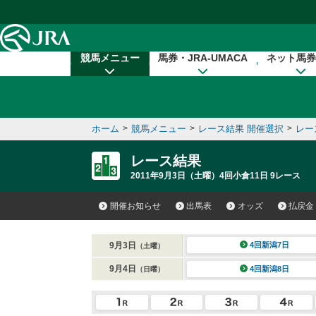
本文へ移動する
競馬メニュー
馬券・JRA-UMACA
ネット馬券
ホーム
>
競馬メニュー
>
レース結果 開催選択
>
レー
レース結果
2011年9月3日（土曜）4回小倉11日 9レース
開催お知らせ
出馬表
オッズ
払戻金
9月3日
4回新潟7日
（土曜）
9月4日
4回新潟8日
（日曜）