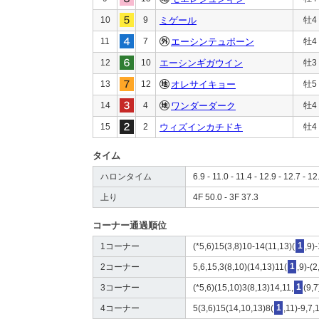
10
9
ミゲール
牡4
11
7
エーシンテュポーン
牡4
12
10
エーシンギガウイン
牡3
13
12
オレサイキョー
牡5
14
4
ワンダーダーク
牡4
15
2
ウィズインカチドキ
牡4
タイム
ハロンタイム
6.9 - 11.0 - 11.4 - 12.9 - 12.7 - 12
上り
4F 50.0 - 3F 37.3
コーナー通過順位
1コーナー
(*5,6)15(3,8)10-14(11,13)(
1
,9)
2コーナー
5,6,15,3(8,10)(14,13)11(
1
,9)-(
3コーナー
(*5,6)(15,10)3(8,13)14,11,
1
(9,7
4コーナー
5(3,6)15(14,10,13)8(
1
,11)-9,7,