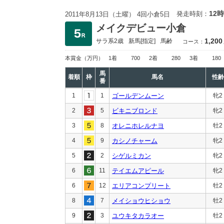
12時
発走時刻：
2011年8月13日（土曜） 4回小倉5日
メイクデビュー小倉
1,200
サラ系2歳
新馬
[指定]
馬齢
コース：
本賞金
（万円）
1着
700
2着
280
3着
180
馬
着順
枠
馬名
性齢
番
1
1
ゴールデンムーン
牝2
2
5
ビキニブロンド
牝2
3
8
オレニホレルナヨ
牡2
4
9
カシノチャーム
牝2
5
2
シゲルミカン
牝2
6
11
テイエムアピール
牝2
6
12
エリアコンプリート
牡2
8
7
メイショウヒショウ
牡2
9
3
ユウキタカラオー
牡2