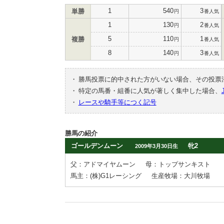
1
540
3
単勝
円
番人気
1
130
2
円
番人気
5
110
1
複勝
円
番人気
8
140
3
円
番人気
・
勝馬投票に的中された方がいない場合、その投票
・
特定の馬番・組番に人気が著しく集中した場合、
・
レースや騎手等につく記号
勝馬の紹介
ゴールデンムーン
牝2
2009年3月30日生
父：アドマイヤムーン
母：トップサンキスト
馬主：(株)G1レーシング
生産牧場：大川牧場