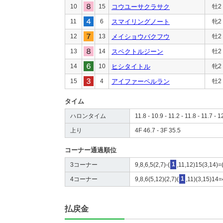
10
15
コウユーサクラサク
牡2
11
6
スマイリングノート
牝2
12
13
メイショウバクフウ
牡2
13
14
スペクトルジーン
牡2
14
10
ヒシタイトル
牝2
15
4
アイファーペルラン
牡2
タイム
ハロンタイム
11.8 - 10.9 - 11.2 - 11.8 - 11.7 - 1
上り
4F 46.7 - 3F 35.5
コーナー通過順位
3コーナー
9,8,6,5(2,7)-(
1
,11,12)15(3,14)=
4コーナー
9,8,6(5,12)(2,7)(
1
,11)(3,15)14=
払戻金