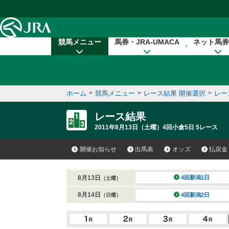
本文へ移動する
競馬メニュー
馬券・JRA-UMACA
ネット馬券
ホーム
>
競馬メニュー
>
レース結果 開催選択
>
レー
レース結果
2011年8月13日（土曜）4回小倉5日 5レース
開催お知らせ
出馬表
オッズ
払戻金
8月13日
4回新潟1日
（土曜）
8月14日
4回新潟2日
（日曜）