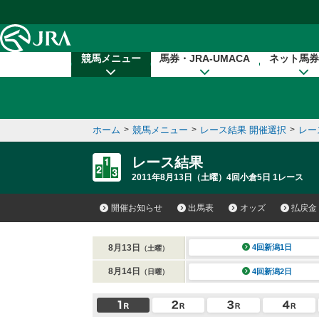
本文へ移動する
競馬メニュー
馬券・JRA-UMACA
ネット馬券
ホーム
>
競馬メニュー
>
レース結果 開催選択
>
レー
レース結果
2011年8月13日（土曜）4回小倉5日 1レース
開催お知らせ
出馬表
オッズ
払戻金
8月13日
4回新潟1日
（土曜）
8月14日
4回新潟2日
（日曜）