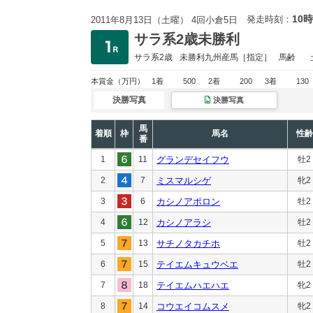
10時
発走時刻：
2011年8月13日（土曜） 4回小倉5日
サラ系2歳未勝利
サラ系2歳
未勝利
九州産馬［指定］
馬齢
本賞金
（万円）
1着
500
2着
200
3着
130
決勝写真
決勝写真
馬
着順
枠
馬名
性齢
番
1
11
グランデセイフウ
牡2
2
7
ミスマルシゲ
牝2
3
6
カシノアポロン
牡2
4
12
カシノアラシ
牡2
5
13
サチノタカチホ
牡2
6
15
テイエムキュウベエ
牡2
7
18
テイエムハエハエ
牝2
8
14
コウエイコムスメ
牝2