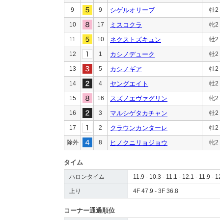
9
9
シゲルオリーブ
牡2
10
17
ミスコクラ
牝2
11
10
ネクストズキュン
牡2
12
1
カシノデューク
牡2
13
5
カシノギア
牡2
14
4
ヤングエイト
牡2
15
16
スズノエヴァグリン
牝2
16
3
マルシゲタカチャン
牡2
17
2
クラウンカンターレ
牡2
除外
8
ヒノクニリョジョウ
牝2
タイム
ハロンタイム
11.9 - 10.3 - 11.1 - 12.1 - 11.9 - 1
上り
4F 47.9 - 3F 36.8
コーナー通過順位