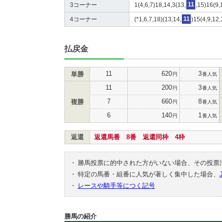
3コーナー
1(4,6,7)18,14,3(13,
11
,15)16(9,
4コーナー
(*1,6,7,18)(13,14,
11
)15(4,9,12,
払戻金
11
620
3
単勝
円
番人気
11
200
3
円
番人気
7
660
8
複勝
円
番人気
6
140
1
円
番人気
返還
返還馬番 8番 返還同枠 4枠
・
勝馬投票に的中された方がいない場合、その投票
・
特定の馬番・組番に人気が著しく集中した場合、
・
レースや騎手等につく記号
勝馬の紹介