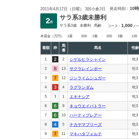
10時
発走時刻：
2011年4月17日（日曜） 3回小倉2日
サラ系3歳未勝利
1,000
サラ系3歳
未勝利
馬齢
コース：
メー
本賞金
（万円）
1着
500
2着
200
3着
130
馬
着順
枠
馬名
性齢
番
1
2
シゲルヒラシャイン
牝3
2
13
サクラレインボー
牡3
3
12
ジンライムシュガー
牝3
4
4
ラグランダム
牝3
5
1
エキナシア
牝3
6
9
キョウエイバトラー
牡3
7
10
ハーティプレアー
牝3
8
5
ナカヤマブリーズ
牝3
9
11
マキハタフォルテ
牝3