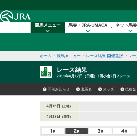
本文へ移動する
競馬メニュー
馬券・JRA-UMACA
ネット馬券
ホーム
>
競馬メニュー
>
レース結果 開催選択
>
レー
レース結果
2011年4月17日（日曜）3回小倉2日 2レース
開催お知らせ
出馬表
オッズ
払戻金
4月16日
（土曜）
4月17日
（日曜）