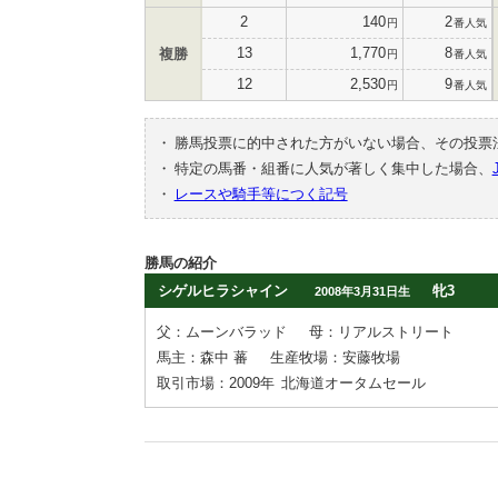
2
140
2
円
番人気
13
1,770
8
複勝
円
番人気
12
2,530
9
円
番人気
・
勝馬投票に的中された方がいない場合、その投票
・
特定の馬番・組番に人気が著しく集中した場合、
・
レースや騎手等につく記号
勝馬の紹介
シゲルヒラシャイン
牝3
2008年3月31日生
父：ムーンバラッド
母：リアルストリート
馬主：森中 蕃
生産牧場：安藤牧場
取引市場：2009年
北海道オータムセール