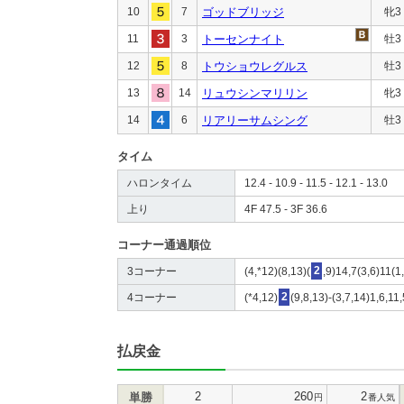
10
7
ゴッドブリッジ
牝3
11
3
トーセンナイト
牡3
12
8
トウショウレグルス
牡3
13
14
リュウシンマリリン
牝3
14
6
リアリーサムシング
牡3
タイム
ハロンタイム
12.4 - 10.9 - 11.5 - 12.1 - 13.0
上り
4F 47.5 - 3F 36.6
コーナー通過順位
3コーナー
(4,*12)(8,13)(
2
,9)14,7(3,6)11(1
4コーナー
(*4,12)
2
(9,8,13)-(3,7,14)1,6,11
払戻金
2
260
2
単勝
円
番人気