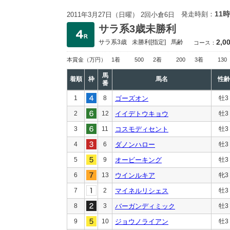
11時
発走時刻：
2011年3月27日（日曜） 2回小倉6日
サラ系3歳未勝利
2,0
サラ系3歳
未勝利
[指定]
馬齢
コース：
本賞金
（万円）
1着
500
2着
200
3着
130
馬
着順
枠
馬名
性齢
番
1
8
ゴーズオン
牡3
2
12
イイデトウキョウ
牡3
3
11
コスモディセント
牡3
4
6
ダノンハロー
牡3
5
9
オービーキング
牡3
6
13
ウインルキア
牝3
7
2
マイネルリシェス
牡3
8
3
バーガンディミック
牡3
9
10
ジョウノライアン
牡3