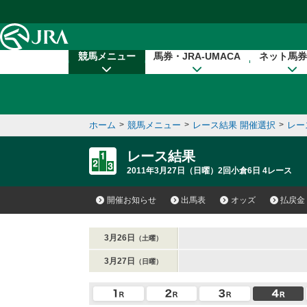
本文へ移動する
競馬メニュー
馬券・JRA-UMACA
ネット馬券
ホーム
>
競馬メニュー
>
レース結果 開催選択
>
レー
レース結果
2011年3月27日（日曜）2回小倉6日 4レース
開催お知らせ
出馬表
オッズ
払戻金
3月26日
（土曜）
3月27日
（日曜）