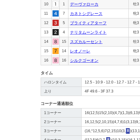
10
1
デーヴァローカ
牡3
11
7
カネトシグレース
牝3
12
5
ブライティアターフ
牝3
13
4
ナリタムーンライト
牡3
14
15
スズカルーセント
牡3
15
14
レオノーレ
牝3
16
16
シルクゴーオン
牡3
タイム
ハロンタイム
12.5 - 10.9 - 12.0 - 12.7 - 12.7 - 
上り
4F 49.6 - 3F 37.3
コーナー通過順位
1コーナー
16(12,5)15(2,10)(4,7)(1,3)(6,13)
2コーナー
16,12,5(2,10,15)(4,7,6)1(3,13)9,
3コーナー
(16,*12,5,6)7(2,15)10(3,
8
)(13,
4コーナー
(*12,5)6(2,7,
8
)(10,3,15)(16,1,1