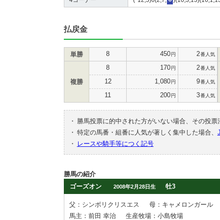
払戻金
8
450
2
単勝
円
番人気
8
170
2
円
番人気
12
1,080
9
複勝
円
番人気
11
200
3
円
番人気
・
勝馬投票に的中された方がいない場合、その投票
・
特定の馬番・組番に人気が著しく集中した場合、
・
レースや騎手等につく記号
勝馬の紹介
ゴーズオン
牡3
2008年2月28日生
父：シンボリクリスエス
母：キャメロンガール
馬主：前田 幸治
生産牧場：小島牧場