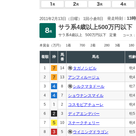
13時
発走時刻：
2011年2月13日（日曜） 1回小倉8日
サラ系4歳以上500万円以下
サラ系4歳以上
500万円以下
定量
コース：
本賞金
（万円）
1着
700
2着
280
3着
180
馬
着順
枠
馬名
性齢
番
1
14
タガノシビル
牝4
2
13
アンフィルージュ
牝4
3
8
シルクマタドール
牡7
4
7
ショウナンスマイル
牡4
5
2
コスモピアチューレ
牝4
6
3
ディアエンデバー
牡5
7
10
スナークチェリー
牝4
8
5
ウイニングドラゴン
牡5