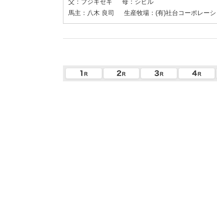
父：フジキセキ
母：シビル
馬主：八木 良司
生産牧場：(有)社台コーポレー