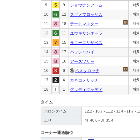
9
9
ショウナンアトム
牡5
10
12
スギノブロッサム
牝4
11
18
デートマスター
牡4
12
11
ユウキサンオーラ
牝4
13
15
サニーエリザベス
牝4
14
17
ハッシャバイ
牝5
15
16
アースツリー
牝4
16
6
ペスタロッチ
牡4
17
4
カネコメリッチ
牡5
18
1
グッディグッディ
牝4
タイム
ハロンタイム
12.2 - 10.7 - 11.2 - 11.4 - 11.7 - 1
上り
4F 46.6 - 3F 35.4
コーナー通過順位