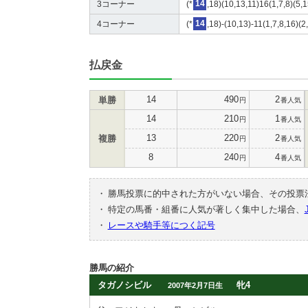
3コーナー
(*
14
,18)(10,13,11)16(1,7,8)(5,1
4コーナー
(*
14
,18)-(10,13)-11(1,7,8,16)(2
払戻金
14
490
2
単勝
円
番人気
14
210
1
円
番人気
13
220
2
複勝
円
番人気
8
240
4
円
番人気
・
勝馬投票に的中された方がいない場合、その投票
・
特定の馬番・組番に人気が著しく集中した場合、
・
レースや騎手等につく記号
勝馬の紹介
タガノシビル
牝4
2007年2月7日生