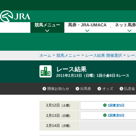
本文へ移動する
競馬メニュー
馬券・JRA-UMACA
ネット馬券
ホーム
>
競馬メニュー
>
レース結果 開催選択
>
レー
レース結果
2011年2月13日（日曜）1回小倉8日 8レース
開催お知らせ
出馬表
オッズ
払戻金
2月12日
1回東京5日
（土曜）
2月13日
1回東京6日
（日曜）
2月14日
（月曜）