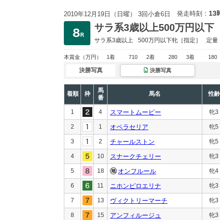
13
発走時刻：
2010年12月19日（日曜） 3回小倉6日
サラ系3歳以上500万円以下
サラ系3歳以上
500万円以下
牝［指定］
定量
本賞金
（万円）
1着
710
2着
280
3着
180
決勝写真
決勝写真
馬
着順
枠
馬名
性齢
番
1
4
スマートムービー
牝3
2
1
オペラセリア
牝5
3
2
チャールストン
牝5
4
10
スナークチェリー
牝3
5
18
オンフルール
牝4
6
11
ニホンピロエリナ
牝3
7
13
ヴィクトリーマーチ
牝3
8
15
アンフィルージュ
牝3