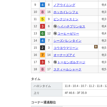
9
8
ノアウイニング
牝4
10
16
ホッカイレシフェ
牝3
11
9
ピンクジャスミン
牝3
12
6
ヘイハチプリンセス
牝4
13
12
コーヒーゼリー
牝4
14
7
シーズバレンタイン
牝3
15
3
コウヨウマリーン
牝5
16
14
オーナーズアイ
牝3
17
5
トーセンボルテージ
牝3
18
17
スティールシャーク
牝5
タイム
ハロンタイム
11.8 - 10.4 - 10.7 - 11.2 - 11.8 - 1
上り
4F 46.6 - 3F 35.9
コーナー通過順位