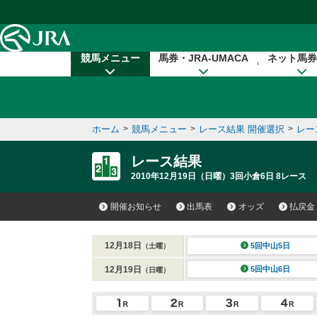
本文へ移動する
競馬メニュー
馬券・JRA-UMACA
ネット馬券
ホーム
>
競馬メニュー
>
レース結果 開催選択
>
レー
レース結果
2010年12月19日（日曜）3回小倉6日 8レース
開催お知らせ
出馬表
オッズ
払戻金
12月18日
5回中山5日
（土曜）
12月19日
5回中山6日
（日曜）