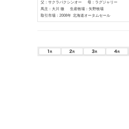
父：サクラバクシンオー
母：ラグジャリー
馬主：大川 徹
生産牧場：矢野牧場
取引市場：2008年
北海道オータムセール