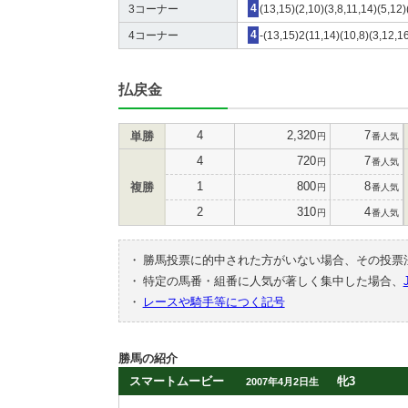
3コーナー
4
(13,15)(2,10)(3,8,11,14)(5,12)
4コーナー
4
-(13,15)2(11,14)(10,8)(3,12,1
払戻金
4
2,320
7
単勝
円
番人気
4
720
7
円
番人気
1
800
8
複勝
円
番人気
2
310
4
円
番人気
・
勝馬投票に的中された方がいない場合、その投票
・
特定の馬番・組番に人気が著しく集中した場合、
・
レースや騎手等につく記号
勝馬の紹介
スマートムービー
牝3
2007年4月2日生