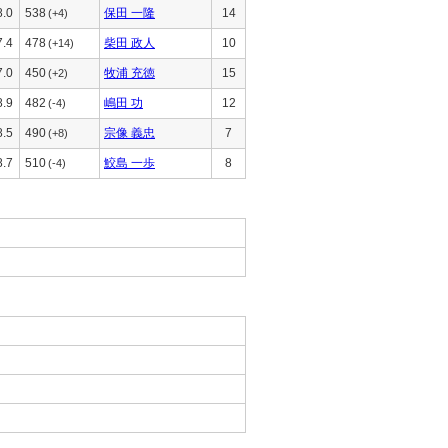
8.0
538
保田 一隆
14
(+4)
7.4
478
柴田 政人
10
(+14)
7.0
450
牧浦 充徳
15
(+2)
8.9
482
嶋田 功
12
(-4)
8.5
490
宗像 義忠
7
(+8)
8.7
510
鮫島 一歩
8
(-4)