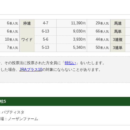
6
4-7
11,390
29
枠連
馬連
番人気
円
番人気
6
6-13
9,030
66
馬単
番人気
円
番人気
10
5-6
3,930
44
ワイド
3連複
番人気
円
番人気
7
5-13
5,340
50
3連単
番人気
円
番人気
合、その投票法に投票された方全員に「
特払い
」をいたします。
中した場合、
JRAプラス10
の対象にならないことがあります。
牡5
：バプティスタ
牧場：ノーザンファーム