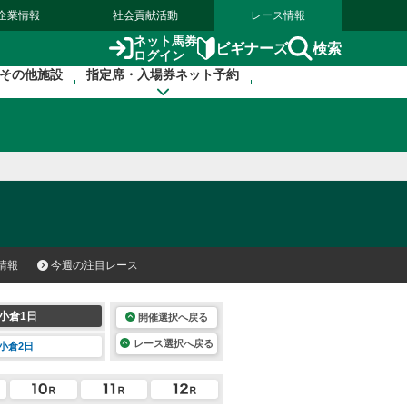
企業情報
社会貢献活動
レース情報
ネット馬券
検索
ビギナーズ
ログイン
その他施設
指定席・入場券ネット予約
情報
今週の注目レース
小倉1日
開催選択へ戻る
レース選択へ戻る
小倉2日