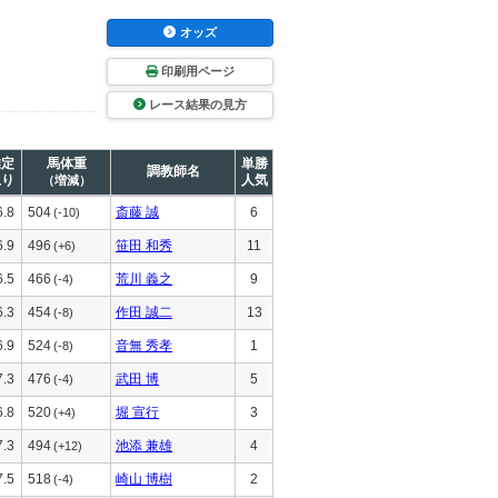
オッズ
印刷用ページ
レース結果の見方
推定
馬体重
単勝
調教師名
上り
人気
（増減）
6.8
504
斎藤 誠
6
(-10)
6.9
496
笹田 和秀
11
(+6)
6.5
466
荒川 義之
9
(-4)
6.3
454
作田 誠二
13
(-8)
6.9
524
音無 秀孝
1
(-8)
7.3
476
武田 博
5
(-4)
6.8
520
堀 宣行
3
(+4)
7.3
494
池添 兼雄
4
(+12)
7.5
518
崎山 博樹
2
(-4)