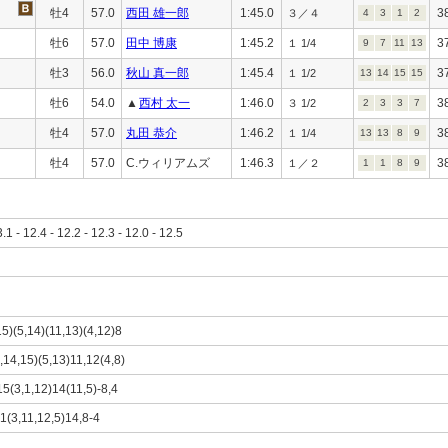
牡4
57.0
西田 雄一郎
1:45.0
3
３／４
4
3
1
2
牡6
57.0
田中 博康
1:45.2
3
１ 1/4
9
7
11
13
牡3
56.0
秋山 真一郎
1:45.4
3
１ 1/2
13
14
15
15
牡6
54.0
▲
西村 太一
1:46.0
3
３ 1/2
2
3
3
7
牡4
57.0
丸田 恭介
1:46.2
3
１ 1/4
13
13
8
9
牡4
57.0
C.ウィリアムズ
1:46.3
3
１／２
1
1
8
9
3.1 - 12.4 - 12.2 - 12.3 - 12.0 - 12.5
15)(5,14)(11,13)(4,12)8
1,14,15)(5,13)11,12(4,8)
15(3,1,12)14(11,5)-8,4
,1(3,11,12,5)14,8-4