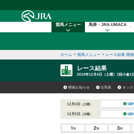
本文へ移動する
競馬メニュー
馬券・JRA-UMACA
ホーム
>
競馬メニュー
>
レース結果 開
レース結果
2010年12月4日（土曜）3回小倉1
開催お知らせ
出馬表
オッズ
12月4日
5回
（土曜）
12月5日
5回
（日曜）