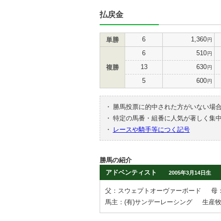
払戻金
6
1,360
単勝
円
6
510
円
13
630
複勝
円
5
600
円
・
勝馬投票に的中された方がいない場
・
特定の馬番・組番に人気が著しく集
・
レースや騎手等につく記号
勝馬の紹介
アドベンティスト
2005年3月14日生
父：スウェプトオーヴァーボード
母
馬主：(有)サンデーレーシング
生産