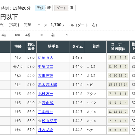
13時20分
走時刻：
天候
晴
ダート
重
万円以下
1,700
合）［指定］
定量
（ダート・右）
コース：
メートル
3着
180
4着
110
5着
71
負担
コーナー
性齢
騎手名
タイム
着差
重量
通過順位
牡5
57.0
伊藤 直人
1:43.8
3
2
2
2
1
せん5
57.0
中舘 英二
1:44.0
3
１ 1/2
11
10
3
2
牝5
55.0
古川 吉洋
1:44.4
3
２ 1/2
9
10
12
9
牡4
57.0
赤木 高太郎
1:44.5
3
クビ
15
14
14
14
牡3
56.0
北村 友一
1:44.5
3
アタマ
7
7
8
8
牡3
54.0
△
高倉 稜
1:44.6
3
１／２
5
5
5
4
牡3
56.0
二本柳 壮
1:44.7
3
３／４
11
12
12
9
牡3
55.0
☆
松山 弘平
1:44.8
3
３／４
7
7
7
4
牡4
57.0
丹内 祐次
1:44.8
3
ハナ
5
5
5
4