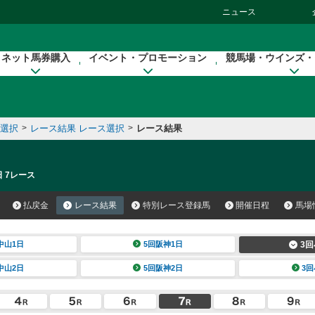
ニュース
ネット馬券購入
イベント・プロモーション
競馬場・ウインズ・
催選択
>
レース結果 レース選択
>
レース結果
日 7レース
払戻金
レース結果
特別レース登録馬
開催日程
馬場
中山1日
5回阪神1日
3回
中山2日
5回阪神2日
3回