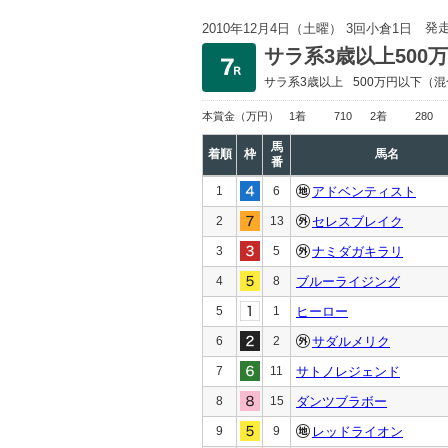
発
2010年12月4日（土曜） 3回小倉1日
サラ系3歳以上500
サラ系3歳以上
500万円以下
（混
本賞金
（万円）
1着
710
2着
280
馬
着順
枠
馬名
番
1
6
アドベンティスト
2
13
セレスブレイク
3
5
ナミダガキラリ
4
8
ブルーライジング
5
1
ヒーロー
6
2
サダルメリク
7
11
サトノレジェンド
8
15
ダンツブラボー
9
9
レッドライオン