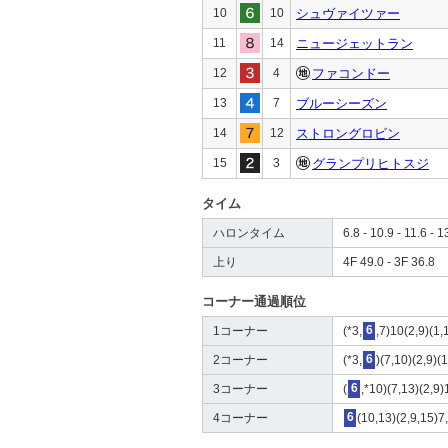
10
10
シュヴァイツァー
11
14
ニュージェットラン
12
4
ファコンドー
13
7
ブルーシーズン
14
12
ストロングロビン
15
3
グランプリヒトスジ
タイム
ハロンタイム
6.8 - 10.9 - 11.6 - 1
上り
4F 49.0 - 3F 36.8
コーナー通過順位
1コーナー
(*3,
6
,7)10(2,9)(1,
2コーナー
(*3,
6
)(7,10)(2,9)(
3コーナー
(
6
,*10)(7,13)(2,9)
4コーナー
6
(10,13)(2,9,15)7