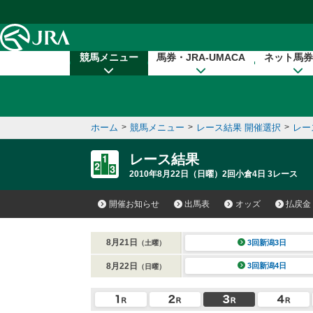
本文へ移動する
競馬メニュー
馬券・JRA-UMACA
ネット馬券
ホーム
>
競馬メニュー
>
レース結果 開催選択
>
レー
レース結果
2010年8月22日（日曜）2回小倉4日 3レース
開催お知らせ
出馬表
オッズ
払戻金
8月21日
3回新潟3日
（土曜）
8月22日
3回新潟4日
（日曜）