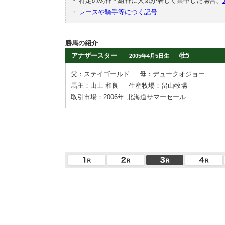
・
特定の馬番・組番に人気が著しく集中した場合、
・
レースや騎手等につく記号
勝馬の紹介
アナザースター
牡5
2005年4月5日生
父：ステイゴールド
母：デュークオジョー
馬主：山上 和良
生産牧場：畠山牧場
取引市場：2006年
北海道サマーセール