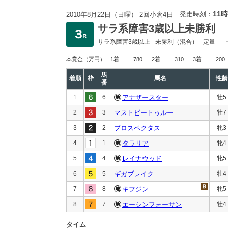
11時
発走時刻：
2010年8月22日（日曜） 2回小倉4日
サラ系障害3歳以上未勝利
サラ系障害3歳以上
未勝利
（混合）
定量
本賞金
（万円）
1着
780
2着
310
3着
200
馬
着順
枠
馬名
性齢
番
1
6
アナザースター
牡5
2
3
マストビートゥルー
牡7
3
2
プロスペクタス
牝3
4
1
タラリア
牝4
5
4
レイナウッド
牝5
6
5
ギガブレイク
牡4
7
8
キフジン
牝5
8
7
エーシンフォーサン
牡4
タイム