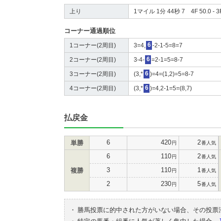
上り
1マイル 1分 44秒 7 4F 50.0 - 3F
コーナー通過順位
1コーナー(2周目)
3=4,
6
-2-1-5=8=7
2コーナー(2周目)
3-4-
6
=2-1=5=8-7
3コーナー(2周目)
(3,*
6
)=4=(1,2)=5=8-7
4コーナー(2周目)
(3,*
6
)=4,2-1=5=(8,7)
払戻金
6
420
2
単勝
円
番人気
6
110
2
円
番人気
3
110
1
複勝
円
番人気
2
230
5
円
番人気
・
勝馬投票に的中された方がいない場合、その投票