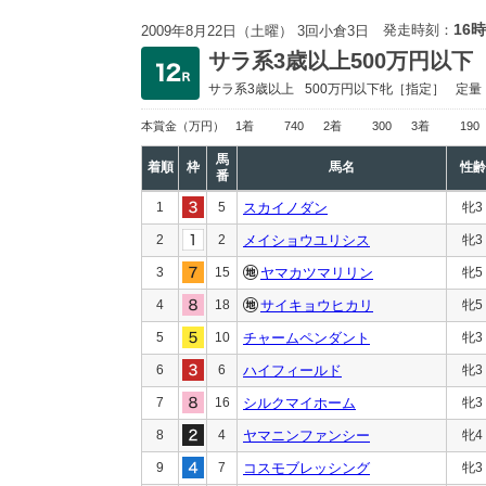
16時
発走時刻：
2009年8月22日（土曜） 3回小倉3日
サラ系3歳以上500万円以下
サラ系3歳以上
500万円以下
牝［指定］
定量
本賞金
（万円）
1着
740
2着
300
3着
190
馬
着順
枠
馬名
性齢
番
1
5
スカイノダン
牝3
2
2
メイショウユリシス
牝3
3
15
ヤマカツマリリン
牝5
4
18
サイキョウヒカリ
牝5
5
10
チャームペンダント
牝3
6
6
ハイフィールド
牝3
7
16
シルクマイホーム
牝3
8
4
ヤマニンファンシー
牝4
9
7
コスモブレッシング
牝3