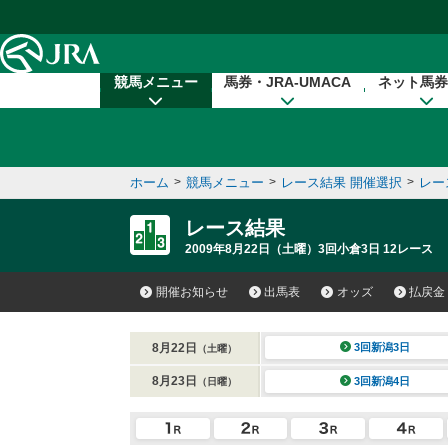
本文へ移動する
競馬メニュー
馬券・JRA-UMACA
ネット馬券
ホーム
>
競馬メニュー
>
レース結果 開催選択
>
レー
レース結果
2009年8月22日（土曜）3回小倉3日 12レース
開催お知らせ
出馬表
オッズ
払戻金
8月22日
3回新潟3日
（土曜）
8月23日
3回新潟4日
（日曜）