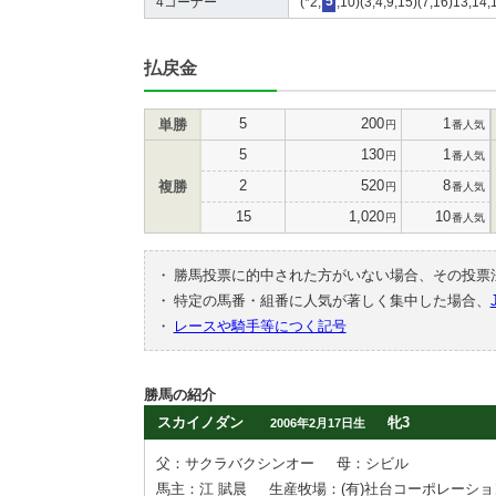
4コーナー
(*2,
5
,10)(3,4,9,15)(7,16)13,14,
払戻金
5
200
1
単勝
円
番人気
5
130
1
円
番人気
2
520
8
複勝
円
番人気
15
1,020
10
円
番人気
・
勝馬投票に的中された方がいない場合、その投票
・
特定の馬番・組番に人気が著しく集中した場合、
・
レースや騎手等につく記号
勝馬の紹介
スカイノダン
牝3
2006年2月17日生
父：サクラバクシンオー
母：シビル
馬主：江 賦晨
生産牧場：(有)社台コーポレーシ