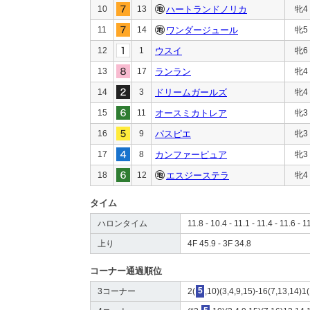
10
13
ハートランドノリカ
牝4
11
14
ワンダージュール
牝5
12
1
ウスイ
牝6
13
17
ランラン
牝4
14
3
ドリームガールズ
牝4
15
11
オースミカトレア
牝3
16
9
パスピエ
牝3
17
8
カンファーピュア
牝3
18
12
エスジーステラ
牝4
タイム
ハロンタイム
11.8 - 10.4 - 11.1 - 11.4 - 11.6 - 1
上り
4F 45.9 - 3F 34.8
コーナー通過順位
3コーナー
2(
5
,10)(3,4,9,15)-16(7,13,14)1