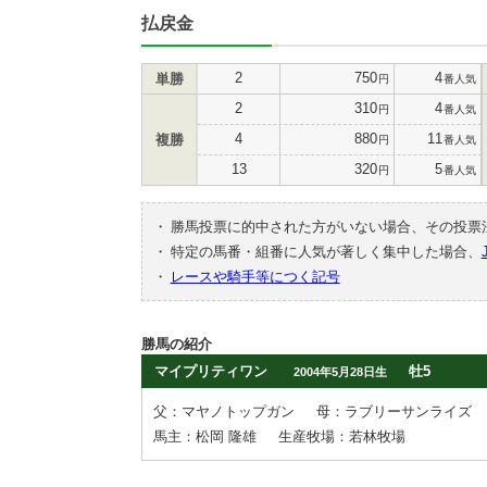
払戻金
2
750
4
単勝
円
番人気
2
310
4
円
番人気
4
880
11
複勝
円
番人気
13
320
5
円
番人気
・
勝馬投票に的中された方がいない場合、その投票
・
特定の馬番・組番に人気が著しく集中した場合、
・
レースや騎手等につく記号
勝馬の紹介
マイプリティワン
牡5
2004年5月28日生
父：マヤノトップガン
母：ラブリーサンライズ
馬主：松岡 隆雄
生産牧場：若林牧場