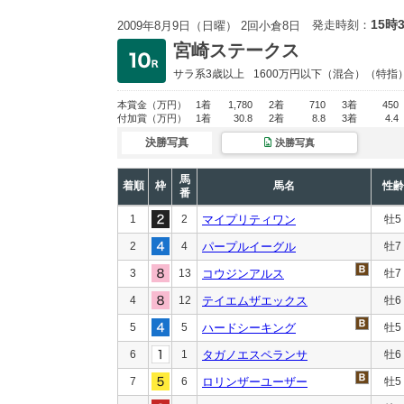
15時
発走時刻：
2009年8月9日（日曜） 2回小倉8日
宮崎ステークス
サラ系3歳以上
1600万円以下
（混合）（特指
本賞金
（万円）
1着
1,780
2着
710
3着
450
付加賞
（万円）
1着
30.8
2着
8.8
3着
4.4
決勝写真
決勝写真
馬
着順
枠
馬名
性齢
番
1
2
マイプリティワン
牡5
2
4
パープルイーグル
牡7
3
13
コウジンアルス
牡7
4
12
テイエムザエックス
牡6
5
5
ハードシーキング
牡5
6
1
タガノエスペランサ
牡6
7
6
ロリンザーユーザー
牡5