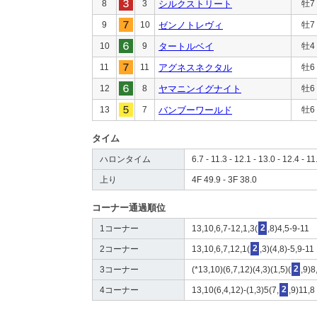
8
3
シルクストリート
牡7
9
10
ゼンノトレヴィ
牡7
10
9
タートルベイ
牡4
11
11
アグネスネクタル
牡6
12
8
ヤマニンイグナイト
牡6
13
7
バンブーワールド
牡6
タイム
ハロンタイム
6.7 - 11.3 - 12.1 - 13.0 - 12.4 - 11
上り
4F 49.9 - 3F 38.0
コーナー通過順位
1コーナー
13,10,6,7-12,1,3(
2
,8)4,5-9-11
2コーナー
13,10,6,7,12,1(
2
,3)(4,8)-5,9-11
3コーナー
(*13,10)(6,7,12)(4,3)(1,5)(
2
,9)8
4コーナー
13,10(6,4,12)-(1,3)5(7,
2
,9)11,8