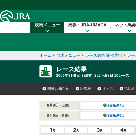
本文へ移動する
競馬メニュー
馬券・JRA-UMACA
ネット馬券
ホーム
>
競馬メニュー
>
レース結果 開催選択
>
レー
レース結果
2009年8月9日（日曜）2回小倉8日 10レース
開催お知らせ
出馬表
オッズ
払戻金
8月8日
2回新潟7日
（土曜）
8月9日
2回新潟8日
（日曜）