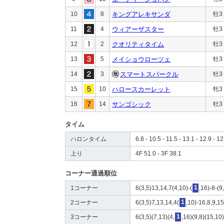
10
8
キングアレキサンダ
牡3
11
4
ウィアーザスター
牡3
12
2
クオリティタイム
牡3
13
5
メイショウローツェ
牡3
14
3
スマートスパークル
牡3
15
10
ハロースカーレット
牝3
16
14
サンゴシック
牡3
タイム
ハロンタイム
6.8 - 10.5 - 11.5 - 13.1 - 12.9 - 12
上り
4F 51.0 - 3F 38.1
コーナー通過順位
1コーナー
6(3,5)13,14,7(4,10)-(
1
,16)-8-(9
2コーナー
6(3,5)7,13,14,4(
1
,10)-16,8,9,1
3コーナー
6(3,5)(7,13)(4,
1
,16)(9,8)(15,10