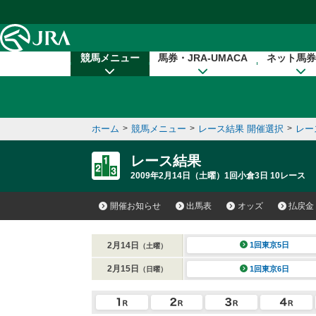
本文へ移動する
競馬メニュー
馬券・JRA-UMACA
ネット馬券
ホーム
>
競馬メニュー
>
レース結果 開催選択
>
レー
レース結果
2009年2月14日（土曜）1回小倉3日 10レース
開催お知らせ
出馬表
オッズ
払戻金
2月14日
1回東京5日
（土曜）
2月15日
1回東京6日
（日曜）