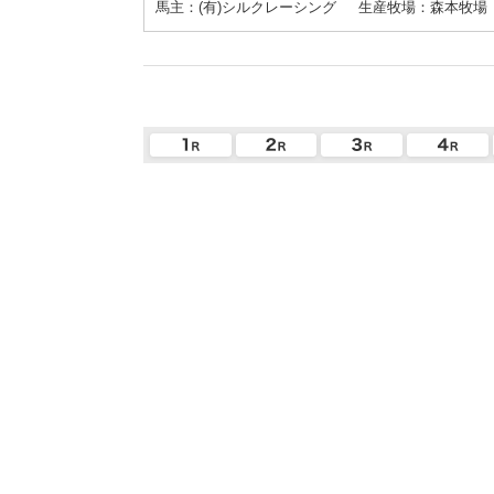
馬主：(有)シルクレーシング
生産牧場：森本牧場