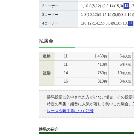
2コーナー
1,10-8(5,12)-(2,9,14)15,3(
11
,1
3コーナー
1-8(10,12)(9,14,15)(5,6)(3,2,16)
4コーナー
1(8,12)(14,15)(3,6)(9,16)(13,
11
払戻金
11
1,460
6
単勝
円
番人気
11
410
5
円
番人気
14
750
10
複勝
円
番人気
16
310
3
円
番人気
・
勝馬投票に的中された方がいない場合、その投票
・
特定の馬番・組番に人気が著しく集中した場合、
・
レースや騎手等につく記号
勝馬の紹介