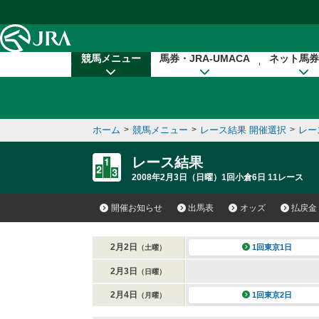
本文へ移動する
競馬メニュー
馬券・JRA-UMACA
ネット馬券
ホーム
>
競馬メニュー
>
レース結果 開催選択
>
レー
レース結果
2008年2月3日（日曜）1回小倉6日 11レース
開催お知らせ
出馬表
オッズ
払戻金
2月2日
1回東京1日
（土曜）
2月3日
（日曜）
2月4日
1回東京2日
（月曜）