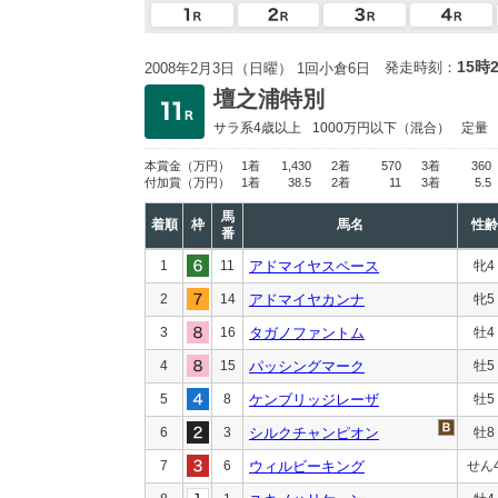
15時
発走時刻：
2008年2月3日（日曜） 1回小倉6日
壇之浦特別
サラ系4歳以上
1000万円以下
（混合）
定量
本賞金
（万円）
1着
1,430
2着
570
3着
360
付加賞
（万円）
1着
38.5
2着
11
3着
5.5
馬
着順
枠
馬名
性齢
番
1
11
アドマイヤスペース
牝4
2
14
アドマイヤカンナ
牝5
3
16
タガノファントム
牡4
4
15
パッシングマーク
牡5
5
8
ケンブリッジレーザ
牡5
6
3
シルクチャンピオン
牡8
7
6
ウィルビーキング
せん