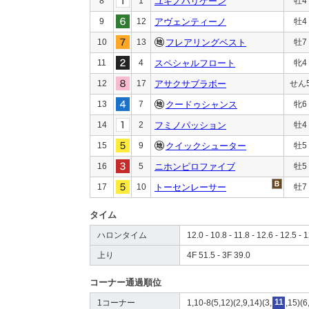
8
1
ユキノハリケーン
牡4
9
12
アヴェンティーノ
牡4
10
13
フレアリングベスト
牡7
11
4
スペシャルフロート
牝4
12
17
アサクサブラボー
せん
13
7
クードゥシャンス
牝6
14
2
フミノパッション
牡4
15
9
クイックシューター
牡5
16
5
ニホンピロファイブ
牡5
17
10
トーセンレーサー
牡7
タイム
ハロンタイム
12.0 - 10.8 - 11.8 - 12.6 - 12.5 - 1
上り
4F 51.5 - 3F 39.0
コーナー通過順位
1コーナー
1,10-8(5,12)(2,9,14)(3,
11
,15)(6