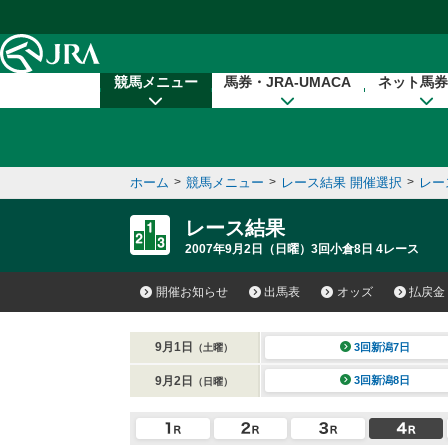
本文へ移動する
競馬メニュー
馬券・JRA-UMACA
ネット馬券
ホーム
>
競馬メニュー
>
レース結果 開催選択
>
レー
レース結果
2007年9月2日（日曜）3回小倉8日 4レース
開催お知らせ
出馬表
オッズ
払戻金
9月1日
3回新潟7日
（土曜）
9月2日
3回新潟8日
（日曜）