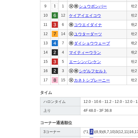
9
1
シュウボンバー
牡2
10
12
ケイアイエイコウ
牡2
11
6
コウエイダイナ
牝2
12
14
ユウターダーツ
牡2
13
7
ダイショウウェーブ
牝2
14
4
マイティーウラン
牝2
15
5
エーシンパンケン
牡2
16
3
シゲルフセルト
牡2
17
15
カネトシブレーニー
牡2
タイム
ハロンタイム
12.0 - 10.6 - 11.2 - 12.0 - 12.0 - 
上り
4F 48.0 - 3F 36.8
コーナー通過順位
3コーナー
(*1,
2
)(8,9)(6,7,10)3(12,11)16,1