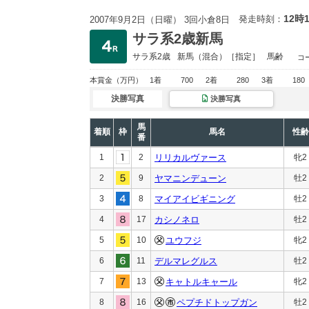
12時
発走時刻：
2007年9月2日（日曜） 3回小倉8日
サラ系2歳新馬
サラ系2歳
新馬
（混合）［指定］
馬齢
コ
本賞金
（万円）
1着
700
2着
280
3着
180
決勝写真
決勝写真
馬
着順
枠
馬名
性齢
番
1
2
リリカルヴァース
牝2
2
9
ヤマニンデューン
牡2
3
8
マイアイビギニング
牡2
4
17
カシノネロ
牡2
5
10
ユウフジ
牝2
6
11
デルマレグルス
牡2
7
13
キャトルキャール
牝2
8
16
ペプチドトップガン
牡2