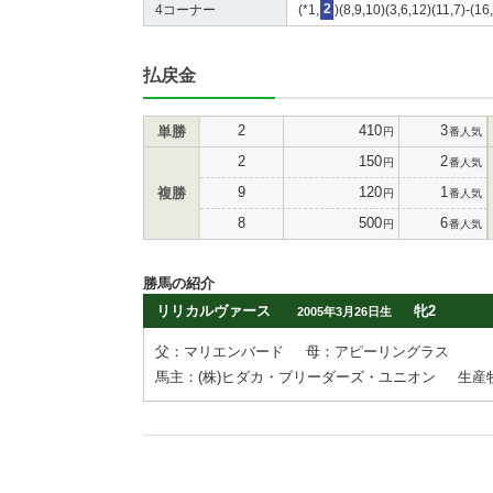
4コーナー
(*1,
2
)(8,9,10)(3,6,12)(11,7)-(1
払戻金
2
410
3
単勝
円
番人気
2
150
2
円
番人気
9
120
1
複勝
円
番人気
8
500
6
円
番人気
勝馬の紹介
リリカルヴァース
牝2
2005年3月26日生
父：マリエンバード
母：アピーリングラス
馬主：(株)ヒダカ・ブリーダーズ・ユニオン
生産