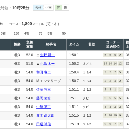
10時25分
走時刻：
天候
小雨
芝
良
1,800
齢
（芝・右）
コース：
メートル
3着
130
4着
75
5着
50
負担
コーナー
性齢
騎手名
タイム
着差
重量
通過順位
牝3
52.0
△
生野 賢一
1:50.1
3
5
5
5
2
牝3
51.0
▲
小島 太一
1:50.2
3
３／４
14
14
14
12
牝3
54.0
和田 竜二
1:50.4
3
１ 1/4
7
7
7
5
牝3
54.0
M.モンテリーゾ
1:50.7
3
１ 3/4
2
2
4
2
牝3
54.0
佐藤 哲三
1:51.1
3
２ 1/2
2
3
1
1
牝3
54.0
藤岡 佑介
1:51.1
3
クビ
5
5
5
5
牝3
54.0
中舘 英二
1:51.1
3
クビ
4
3
2
2
牝3
54.0
赤木 高太郎
1:51.5
3
２ 1/2
9
10
10
9
牝3
54.0
田辺 裕信
1:51.9
3
２ 1/2
9
9
7
7