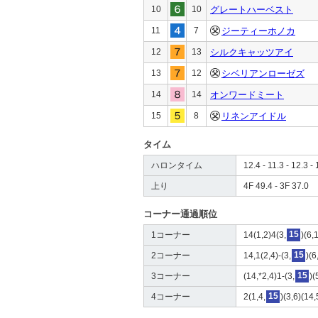
10
10
グレートハーベスト
11
7
ジーティーホノカ
12
13
シルクキャッツアイ
13
12
シベリアンローゼズ
14
14
オンワードミート
15
8
リネンアイドル
タイム
ハロンタイム
12.4 - 11.3 - 12.3 - 
上り
4F 49.4 - 3F 37.0
コーナー通過順位
1コーナー
14(1,2)4(3,
15
)(6,
2コーナー
14,1(2,4)-(3,
15
)(6
3コーナー
(14,*2,4)1-(3,
15
)(
4コーナー
2(1,4,
15
)(3,6)(14