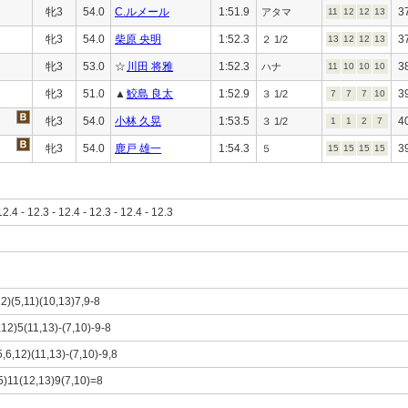
牝3
54.0
C.ルメール
1:51.9
3
アタマ
11
12
12
13
牝3
54.0
柴原 央明
1:52.3
3
２ 1/2
13
12
12
13
牝3
53.0
☆
川田 将雅
1:52.3
3
ハナ
11
10
10
10
牝3
51.0
▲
鮫島 良太
1:52.9
3
３ 1/2
7
7
7
10
牝3
54.0
小林 久晃
1:53.5
4
３ 1/2
1
1
2
7
牝3
54.0
鹿戸 雄一
1:54.3
3
５
15
15
15
15
12.4 - 12.3 - 12.4 - 12.3 - 12.4 - 12.3
12)(5,11)(10,13)7,9-8
,12)5(11,13)-(7,10)-9-8
5,6,12)(11,13)-(7,10)-9,8
,5)11(12,13)9(7,10)=8