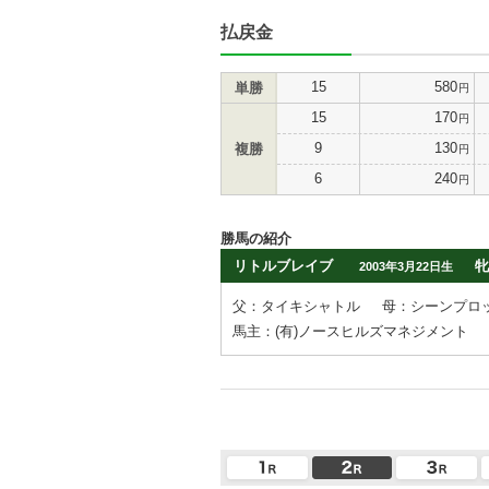
払戻金
15
580
単勝
円
15
170
円
9
130
複勝
円
6
240
円
勝馬の紹介
リトルブレイブ
牝
2003年3月22日生
父：タイキシャトル
母：シーンプロ
馬主：(有)ノースヒルズマネジメント