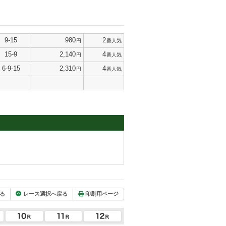
9-15
980
2
円
番人気
15-9
2,140
4
円
番人気
6-9-15
2,310
4
円
番人気
る
レース選択へ戻る
印刷用ページ