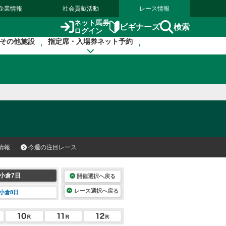
企業情報
社会貢献活動
レース情報
ネット馬券
検索
ビギナーズ
ログイン
その他施設
指定席・入場券ネット予約
情報
今週の注目レース
小倉7日
開催選択へ戻る
レース選択へ戻る
小倉8日