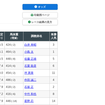
オッズ
印刷用ページ
レース結果の見方
推定
馬体重
単勝
調教師名
上り
人気
（増減）
6.5
424
白井 寿昭
3
(-2)
5.1
464
小島 太
1
(-2)
6.5
448
佐藤 正雄
5
(-8)
7.4
414
石栗 龍彦
6
(-6)
8.0
454
坪 憲章
11
(-2)
7.4
486
作田 誠二
4
(-2)
7.9
418
石坂 正
2
(-2)
7.2
416
中竹 和也
8
(-6)
7.9
446
星野 忍
14
(-14)