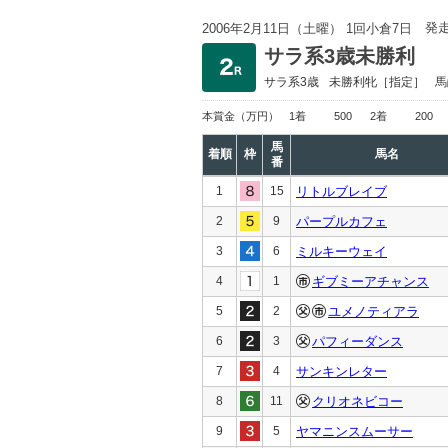
発
2006年2月11日（土曜） 1回小倉7日
サラ系3歳未勝利
サラ系3歳
未勝利
牝［指定］
馬
本賞金
（万円）
1着
500
2着
200
馬
着順
枠
馬名
番
1
15
リトルブレイブ
2
9
パープルカフェ
3
6
ミルキーウェイ
4
1
ギブミーアチャンス
5
2
ユメノティアラ
6
3
パフィーダンス
7
4
サンキンレター
8
11
クリオネビコー
9
5
ヤマニンスムーサー