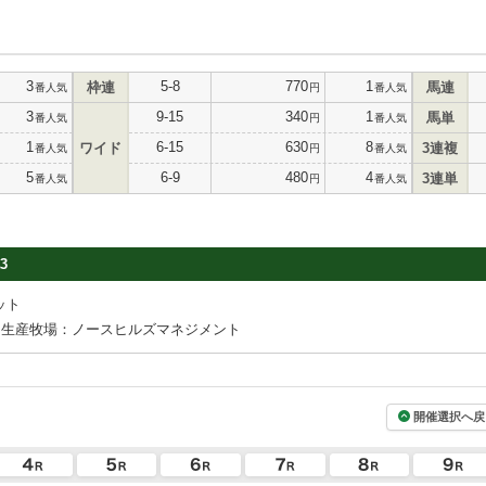
3
5-8
770
1
枠連
馬連
番人気
円
番人気
3
9-15
340
1
馬単
番人気
円
番人気
1
6-15
630
8
ワイド
3連複
番人気
円
番人気
5
6-9
480
4
3連単
番人気
円
番人気
3
ット
生産牧場：ノースヒルズマネジメント
開催選択へ戻