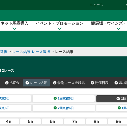
ニュース
ネット馬券購入
イベント・プロモーション
競馬場・ウインズ・
催選択
>
レース結果 レース選択
>
レース結果
日 2レース
払戻金
レース結果
特別レース登録馬
開催日程
馬場
東京5日
2回京都5日
1回
東京6日
2回京都6日
1回