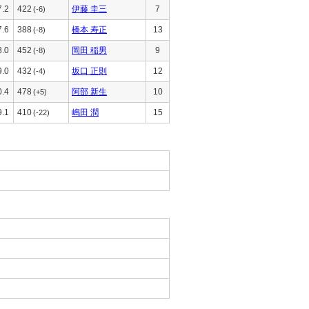
7.2
422
伊藤 圭三
7
(-6)
7.6
388
橋本 寿正
13
(-8)
8.0
452
岡田 稲男
9
(-8)
9.0
432
坂口 正則
12
(-4)
0.4
478
阿部 新生
10
(+5)
9.1
410
嶋田 潤
15
(-22)