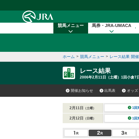
本文へ移動する
競馬メニュー
馬券・JRA-UMACA
ホーム
>
競馬メニュー
>
レース結果 開
レース結果
2006年2月11日（土曜）1回小倉7
開催お知らせ
出馬表
オッズ
2月11日
1回
（土曜）
2月12日
1回
（日曜）