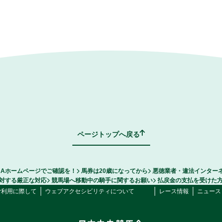
ページトップへ戻る
RAホームページでご確認を！
馬券は20歳になってから
悪徳業者・違法インター
対する厳正な対応
競馬場へ移動中の騎手に関するお願い
払戻金の支払を受けた
ご利用に際して
ウェブアクセシビリティについて
レース情報
ニュース