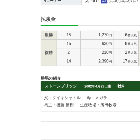
4コーナー
(2,*4)(14,
15
)(1,18)(13,12)7(17,
払戻金
15
1,270
6
単勝
円
番人気
15
630
8
円
番人気
2
210
2
複勝
円
番人気
14
2,390
17
円
番人気
勝馬の紹介
ストーンブリッジ
牡4
2002年4月29日生
父：タイキシャトル
母：メガラ
馬主：後藤 繁樹
生産牧場：濱田牧場