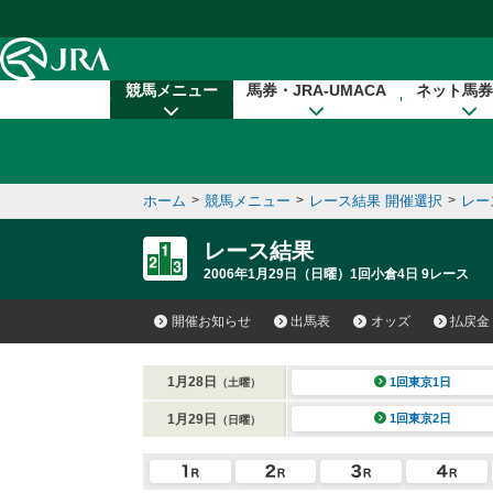
本文へ移動する
競馬メニュー
馬券・JRA-UMACA
ネット馬券
ホーム
>
競馬メニュー
>
レース結果 開催選択
>
レー
レース結果
2006年1月29日（日曜）1回小倉4日 9レース
開催お知らせ
出馬表
オッズ
払戻金
1月28日
1回東京1日
（土曜）
1月29日
1回東京2日
（日曜）