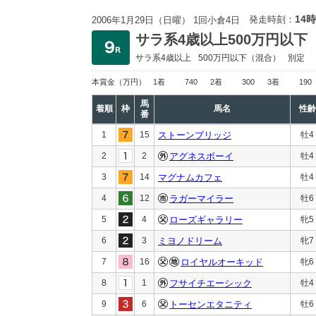
14時
発走時刻：
2006年1月29日（日曜） 1回小倉4日
サラ系4歳以上500万円以下
サラ系4歳以上
500万円以下
（混合）
別定
本賞金
（万円）
1着
740
2着
300
3着
190
馬
着順
枠
馬名
性齢
番
1
15
ストーンブリッジ
牡4
2
2
アグネスボーイ
牡4
3
14
マグナムカフェ
牡4
4
12
ラガーマイラー
牡6
5
4
ローズギャラリー
牝5
6
3
ミヨノドリーム
牝7
7
16
ロイヤルオーキッド
牝6
8
1
フサイチエーシック
牡4
9
6
トーセンエタニティ
牡6