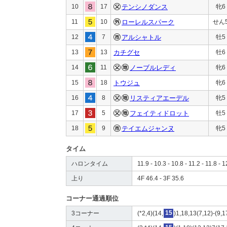
10
17
テンシノダンス
牝6
11
10
ローレルスパーク
せん
12
7
アルシャトル
牡5
13
13
カチグセ
牡6
14
11
ノーブルレディ
牝6
15
18
トウジュ
牝6
16
8
リスティアエーデル
牝5
17
5
フェイティドロット
牡5
18
9
テイエムジャンヌ
牝5
タイム
ハロンタイム
11.9 - 10.3 - 10.8 - 11.2 - 11.8 - 1
上り
4F 46.4 - 3F 35.6
コーナー通過順位
3コーナー
(*2,4)(14,
15
)1,18,13(7,12)-(9,1