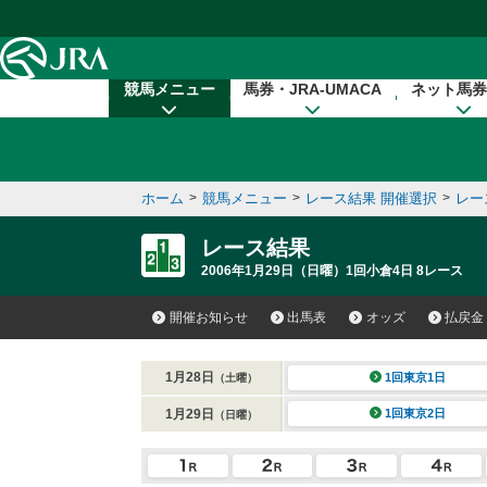
本文へ移動する
競馬メニュー
馬券・JRA-UMACA
ネット馬券
ホーム
>
競馬メニュー
>
レース結果 開催選択
>
レー
レース結果
2006年1月29日（日曜）1回小倉4日 8レース
開催お知らせ
出馬表
オッズ
払戻金
1月28日
1回東京1日
（土曜）
1月29日
1回東京2日
（日曜）