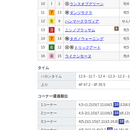
10
1
ランスオブグリーン
牡6
11
13
ダンツサクラ
牝5
12
9
ハンマークラヴィア
せん
13
5
ニシノブラッサム
牝5
14
14
タガノウォーニング
牡5
15
12
トリックアート
牝5
16
15
ライクシモーヌ
牝4
タイム
ハロンタイム
12.6 - 11.7 - 12.4 - 12.3 - 12.2 - 1
上り
4F 47.2 - 3F 35.5
コーナー通過順位
1コーナー
4,5-(1,2)15(7,11)16(3,
10
)12(8,
2コーナー
4,5-2(1,15)(7,11)16(3,
10
)(8,12
3コーナー
4(5,2)(1,15)(7,11)(3,16,8)
10
-(6
4コーナー
4(5,2)(1,11,8)(3,7,
10
,16,15)-(6