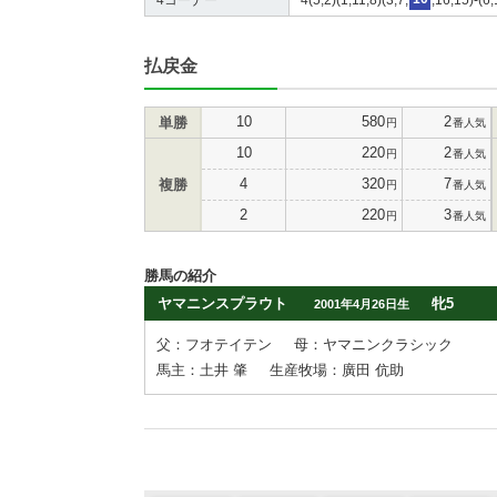
払戻金
10
580
2
単勝
円
番人気
10
220
2
円
番人気
4
320
7
複勝
円
番人気
2
220
3
円
番人気
勝馬の紹介
ヤマニンスプラウト
牝5
2001年4月26日生
父：フオテイテン
母：ヤマニンクラシック
馬主：土井 肇
生産牧場：廣田 伉助