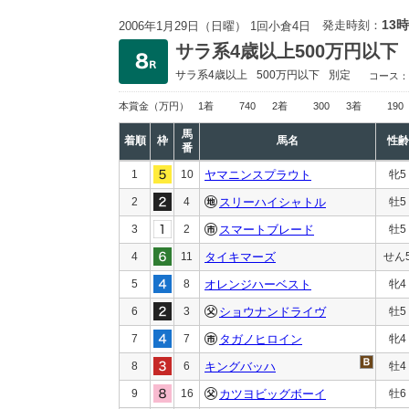
13時
発走時刻：
2006年1月29日（日曜） 1回小倉4日
サラ系4歳以上500万円以下
サラ系4歳以上
500万円以下
別定
コース：
本賞金
（万円）
1着
740
2着
300
3着
190
馬
着順
枠
馬名
性齢
番
1
10
ヤマニンスプラウト
牝5
2
4
スリーハイシャトル
牡5
3
2
スマートブレード
牡5
4
11
タイキマーズ
せん
5
8
オレンジハーベスト
牝4
6
3
ショウナンドライヴ
牡5
7
7
タガノヒロイン
牝4
8
6
キングバッハ
牡4
9
16
カツヨビッグボーイ
牡6