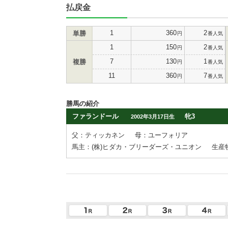
払戻金
1
360
2
単勝
円
番人気
1
150
2
円
番人気
7
130
1
複勝
円
番人気
11
360
7
円
番人気
勝馬の紹介
ファランドール
牝3
2002年3月17日生
父：ティッカネン
母：ユーフォリア
馬主：(株)ヒダカ・ブリーダーズ・ユニオン
生産