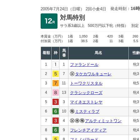
16時
発走時刻：
2005年7月24日（日曜） 2回小倉4日
対馬特別
サラ系3歳以上
500万円以下
牝（特指）
別定
本賞金
（万円）
1着
1,050
2着
420
3着
260
付加賞
（万円）
1着
38.5
2着
11
3着
5.5
馬
着順
枠
馬名
性齢
番
1
1
ファランドール
牝3
2
7
タケカワルキューレ
牝3
3
11
トーワクリスタル
牝5
4
13
クラシックローズ
牝4
5
3
マイネエストレヤ
牝3
6
10
ミスティラブ
牝3
7
4
アルティミットワン
牝5
8
9
フレンチアイディア
牝4
9
8
フミノバラード
牝4