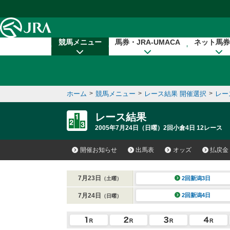
本文へ移動する
競馬メニュー
馬券・JRA-UMACA
ネット馬券
ホーム
>
競馬メニュー
>
レース結果 開催選択
>
レー
レース結果
2005年7月24日（日曜）2回小倉4日 12レース
開催お知らせ
出馬表
オッズ
払戻金
7月23日
2回新潟3日
（土曜）
7月24日
2回新潟4日
（日曜）