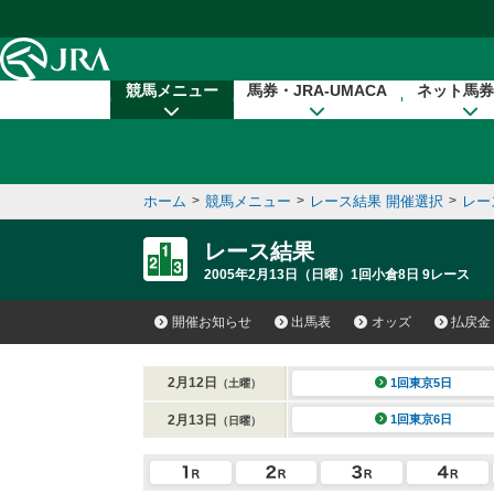
本文へ移動する
競馬メニュー
馬券・JRA-UMACA
ネット馬券
ホーム
>
競馬メニュー
>
レース結果 開催選択
>
レー
レース結果
2005年2月13日（日曜）1回小倉8日 9レース
開催お知らせ
出馬表
オッズ
払戻金
2月12日
1回東京5日
（土曜）
2月13日
1回東京6日
（日曜）