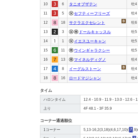
10
6
タニオブザテン
牡4
11
5
セフティーフリーズ
牡4
12
18
サクラエクセレント
牡6
13
3
ドールキャッスル
牡5
14
1
イエスユーキャン
牡5
15
11
ウインギャラクシー
牡5
16
13
マイネルディグノ
牡4
17
8
イーグルストーン
牡4
18
16
ロードマジシャン
牡4
タイム
ハロンタイム
12.4 - 10.9 - 11.9 - 13.0 - 12.6 - 1
上り
4F 48.1 - 3F 35.9
コーナー通過順位
1コーナー
5,13-16,2(3,18)(4,6,17,10)(
7
,9)