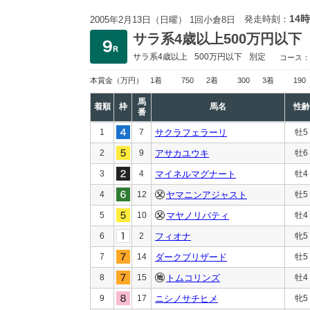
14時
発走時刻：
2005年2月13日（日曜） 1回小倉8日
サラ系4歳以上500万円以下
サラ系4歳以上
500万円以下
別定
コース：
本賞金
（万円）
1着
750
2着
300
3着
190
馬
着順
枠
馬名
性齢
番
1
7
サクラフェラーリ
牡5
2
9
アサカユウキ
牡6
3
4
マイネルマグナート
牡4
4
12
ヤマニンアジャスト
牡5
5
10
マヤノリバティ
牡4
6
2
フィオナ
牝5
7
14
ダークブリザード
牡5
8
15
トムコリンズ
牡4
9
17
ニシノサチヒメ
牝5