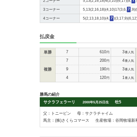
2コーナー
5,13(2,16,18)4(3,10)(6,17)(8,
7
3コーナー
5,13(2,16,18)(4,10)17(3,6,
7
,9)
4コーナー
5(2,13,18,10)(4,
7
)(3,17,9)(6,12
払戻金
7
610
3
単勝
円
番人気
7
200
4
円
番人気
9
190
3
複勝
円
番人気
4
120
1
円
番人気
勝馬の紹介
サクラフェラーリ
牡5
2000年5月25日生
父：トニービン
母：サクラチャイム
馬主：(株)さくらコマース
生産牧場：谷岡牧場新