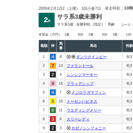
10時
発走時刻：
2005年2月12日（土曜） 1回小倉7日
サラ系3歳未勝利
サラ系3歳
未勝利
牝［指定］
馬齢
コース
本賞金
（万円）
1着
500
2着
200
3着
130
馬
着順
枠
馬名
性齢
番
1
8
ダンツクインビー
牝3
2
13
ファランドール
牝3
3
4
シンシンマーキー
牝3
4
16
フラッグシップ
牝3
5
7
メジロラガマフィン
牝3
6
10
トーセンハピネス
牝3
7
11
ウエディングメリー
牝3
8
6
スリーレディ
牝3
9
3
カゼノシンフォニー
牝3