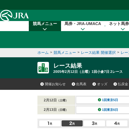
本文へ移動する
競馬メニュー
馬券・JRA-UMACA
ネット馬券
ホーム
>
競馬メニュー
>
レース結果 開催選択
>
レー
レース結果
2005年2月12日（土曜）1回小倉7日 2レース
開催お知らせ
出馬表
オッズ
払戻金
2月12日
1回東京5日
（土曜）
2月13日
1回東京6日
（日曜）