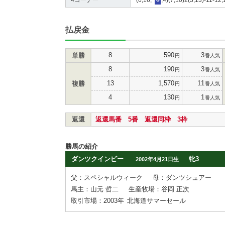
払戻金
8
590
3
単勝
円
番人気
8
190
3
円
番人気
13
1,570
11
複勝
円
番人気
4
130
1
円
番人気
返還
返還馬番 5番 返還同枠 3枠
勝馬の紹介
ダンツクインビー
牝3
2002年4月21日生
父：スペシャルウィーク
母：ダンツシュアー
馬主：山元 哲二
生産牧場：谷岡 正次
取引市場：2003年
北海道サマーセール