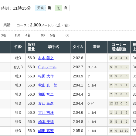
11時15分
走時刻：
天候
曇
芝
良
2,000
］
馬齢
（芝・右）
コース：
メートル
3着
150
4着
90
5着
60
負担
コーナー
性齢
騎手名
タイム
着差
重量
通過順位
牡3
56.0
村本 善之
2:02.6
3
3
3
4
4
せん3
56.0
C.ルメール
2:02.7
3
３／４
5
5
2
2
牡3
56.0
松田 大作
2:03.9
3
７
11
9
6
5
牡3
56.0
秋山 真一郎
2:04.1
3
１ 1/4
2
2
2
1
牡3
56.0
和田 竜二
2:04.4
3
２
7
7
8
8
牡3
56.0
渡辺 薫彦
2:04.4
3
クビ
12
12
6
6
牡3
56.0
古川 吉洋
2:04.6
3
１ 1/4
1
1
1
2
牡3
56.0
橋本 美純
2:04.8
3
１ 1/4
5
5
8
6
牡3
56.0
嶋田 高宏
2:05.0
3
１ 1/4
9
9
12
10