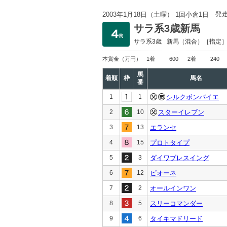
発
2003年1月18日（土曜） 1回小倉1日
サラ系3歳新馬
サラ系3歳
新馬
（混合）［指定
本賞金
（万円）
1着
600
2着
240
馬
着順
枠
馬名
番
1
1
シルクボンバイエ
2
10
スターイレブン
3
13
エランセ
4
15
プロトタイプ
5
3
ダイワブレスイング
6
12
ピオーネ
7
2
オールインワン
8
5
スリーコマンダー
9
6
タイキマドリード