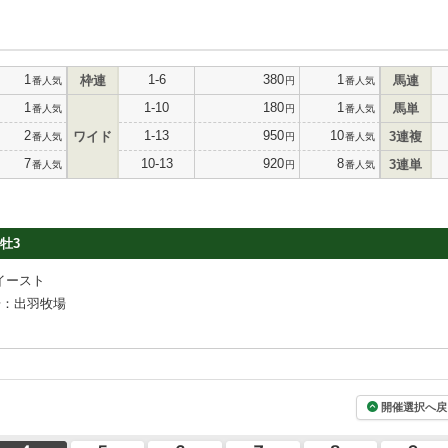
1
1-6
380
1
枠連
馬連
番人気
円
番人気
1
1-10
180
1
馬単
番人気
円
番人気
2
1-13
950
10
ワイド
3連複
番人気
円
番人気
7
10-13
920
8
3連単
番人気
円
番人気
牡3
イースト
場：出羽牧場
開催選択へ戻