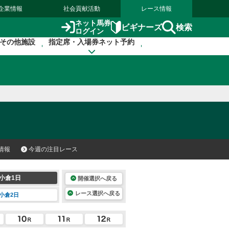
企業情報
社会貢献活動
レース情報
ネット馬券
検索
ビギナーズ
ログイン
その他施設
指定席・入場券ネット予約
情報
今週の注目レース
小倉1日
開催選択へ戻る
レース選択へ戻る
小倉2日