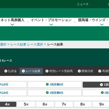
ニュース
ネット馬券購入
イベント・プロモーション
競馬場・ウインズ・
催選択
>
レース結果 レース選択
>
レース結果
日 4レース
払戻金
レース結果
特別レース登録馬
開催日程
馬場
中山5日
1回京都5日
1回
中山6日
1回京都6日
1回