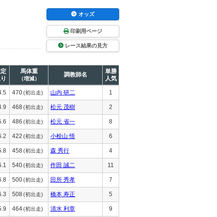
オッズ
印刷用ページ
レース結果の見方
推定
馬体重
単勝
調教師名
上り
人気
（増減）
4.5
470
山内 研二
1
(初出走)
4.9
468
松元 茂樹
2
(初出走)
5.6
486
松元 省一
8
(初出走)
6.2
422
小桧山 悟
6
(初出走)
5.8
458
森 秀行
4
(初出走)
6.1
540
作田 誠二
11
(初出走)
6.8
500
田所 秀孝
7
(初出走)
6.3
508
橋本 寿正
5
(初出走)
5.9
464
清水 利章
9
(初出走)