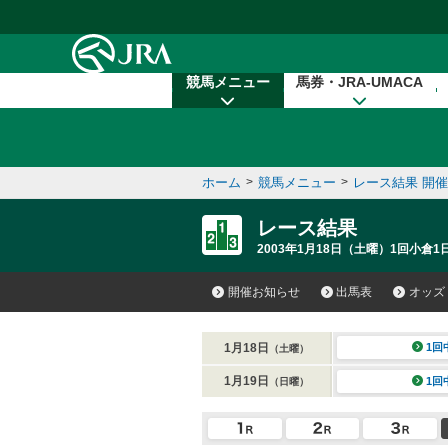
本文へ移動する
競馬メニュー
馬券・JRA-UMACA
ホーム
>
競馬メニュー
>
レース結果 開
レース結果
2003年1月18日（土曜）1回小倉1
開催お知らせ
出馬表
オッズ
1月18日
1回
（土曜）
1月19日
1回
（日曜）