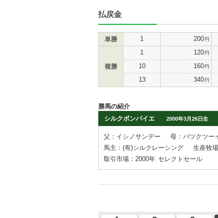
払戻金
1
200
単勝
円
1
120
円
10
160
複勝
円
13
340
円
勝馬の紹介
シルクボンバイエ
2000年3月26日生
父：イシノサンデー
母：バツクツー
馬主：(有)シルクレーシング
生産牧
取引市場：2000年
セレクトセール