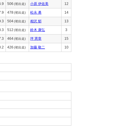
6.9
506
小原 伊佐美
12
(初出走)
7.9
478
松永 勇
14
(初出走)
9.3
504
相沢 郁
13
(初出走)
8.3
512
鈴木 康弘
3
(初出走)
7.3
464
坪 憲章
15
(初出走)
0.2
426
加藤 敬二
10
(初出走)