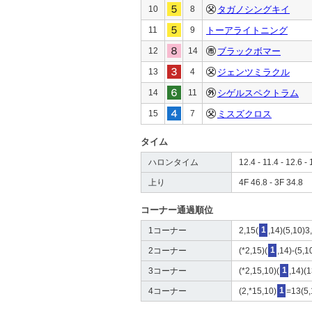
10
8
タガノシングキイ
11
9
トーアライトニング
12
14
ブラックボマー
13
4
ジェンツミラクル
14
11
シゲルスペクトラム
15
7
ミスズクロス
タイム
ハロンタイム
12.4 - 11.4 - 12.6 - 
上り
4F 46.8 - 3F 34.8
コーナー通過順位
1コーナー
2,15(
1
,14)(5,10)3
2コーナー
(*2,15)(
1
,14)-(5,1
3コーナー
(*2,15,10)(
1
,14)(1
4コーナー
(2,*15,10)
1
=13(5,