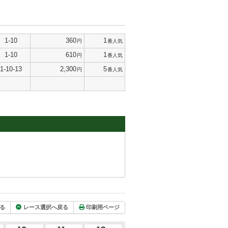
1-10
360
1
円
番人気
1-10
610
1
円
番人気
1-10-13
2,300
5
円
番人気
る
レース選択へ戻る
印刷用ページ