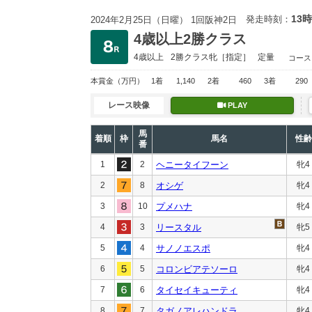
13時
発走時刻：
2024年2月25日（日曜） 1回阪神2日
4歳以上2勝クラス
4歳以上
2勝クラス
牝［指定］
定量
コース
本賞金
（万円）
1着
1,140
2着
460
3着
290
レース映像
PLAY
馬
着順
枠
馬名
性齢
番
1
2
ヘニータイフーン
牝4
2
8
オシゲ
牝4
3
10
プメハナ
牝4
4
3
リースタル
牝5
5
4
サノノエスポ
牝4
6
5
コロンビアテソーロ
牝4
7
6
タイセイキューティ
牝4
8
7
タガノアレハンドラ
牝4