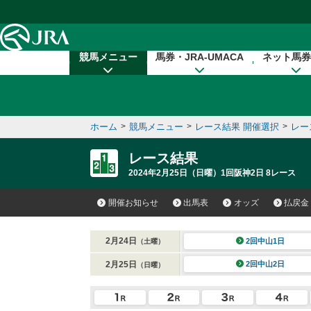
本文へ移動する
競馬メニュー
馬券・JRA-UMACA
ネット馬券
ホーム
>
競馬メニュー
>
レース結果 開催選択
>
レー
レース結果
2024年2月25日（日曜）1回阪神2日 8レース
開催お知らせ
出馬表
オッズ
払戻金
2月24日
2回中山1日
（土曜）
2月25日
2回中山2日
（日曜）