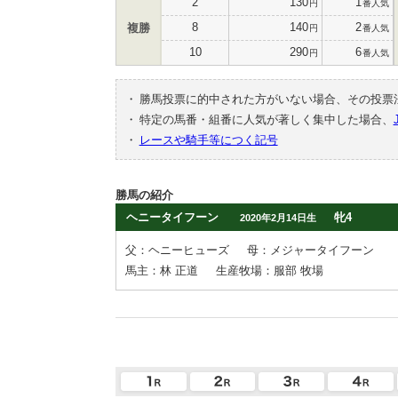
2
130
1
円
番人気
8
140
2
複勝
円
番人気
10
290
6
円
番人気
・
勝馬投票に的中された方がいない場合、その投票
・
特定の馬番・組番に人気が著しく集中した場合、
・
レースや騎手等につく記号
勝馬の紹介
ヘニータイフーン
牝4
2020年2月14日生
父：ヘニーヒューズ
母：メジャータイフーン
馬主：林 正道
生産牧場：服部 牧場