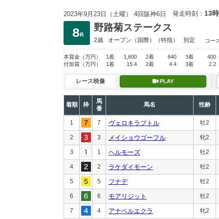
13時
発走時刻：
2023年9月23日（土曜） 4回阪神6日
野路菊ステークス
2歳
オープン
（国際）（特指）
別定
コー
本賞金
（万円）
1着
1,600
2着
640
3着
400
付加賞
（万円）
1着
15.4
2着
4.4
3着
2.2
レース映像
PLAY
馬
着順
枠
馬名
性齢
番
1
7
ヴェロキラプトル
牡2
2
3
メイショウゴーフル
牝2
3
1
ヘルモーズ
牡2
4
2
ラケダイモーン
牡2
5
5
フナデ
牡2
6
6
モアリジット
牡2
7
4
アナベルエクラ
牝2