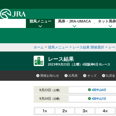
本文へ移動する
競馬メニュー
馬券・JRA-UMACA
ネット馬券
ホーム
>
競馬メニュー
>
レース結果 開催選択
>
レー
レース結果
2023年9月23日（土曜）4回阪神6日 8レース
開催お知らせ
出馬表
オッズ
払戻金
9月23日
4回中山6日
（土曜）
9月24日
4回中山7日
（日曜）