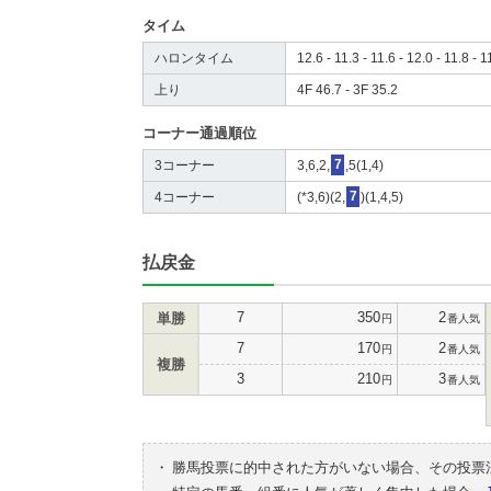
タイム
ハロンタイム
12.6 - 11.3 - 11.6 - 12.0 - 11.8 - 1
上り
4F 46.7 - 3F 35.2
コーナー通過順位
3コーナー
3,6,2,
7
,5(1,4)
4コーナー
(*3,6)(2,
7
)(1,4,5)
払戻金
7
350
2
単勝
円
番人気
7
170
2
円
番人気
複勝
3
210
3
円
番人気
・
勝馬投票に的中された方がいない場合、その投票