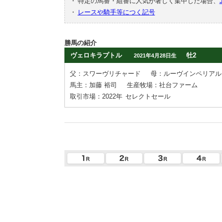
・
特定の馬番・組番に人気が著しく集中した場合、
・
レースや騎手等につく記号
勝馬の紹介
ヴェロキラプトル
牡2
2021年4月28日生
父：スワーヴリチャード
母：ルーヴインペリアル
馬主：加藤 裕司
生産牧場：社台ファーム
取引市場：2022年
セレクトセール