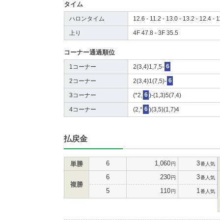
タイム
ハロンタイム
12.6 - 11.2 - 13.0 - 13.2 - 12.4 - 1
上り
4F 47.8 - 3F 35.5
コーナー通過順位
1コーナー
2(3,4)1,7,5-
6
2コーナー
2(3,4)1(7,5)-
6
3コーナー
(*2,
6
)-(1,3)5(7,4)
4コーナー
(2,*
6
)(3,5)(1,7)4
払戻金
6
1,060
3
単勝
円
番人気
6
230
3
円
番人気
複勝
5
110
1
円
番人気