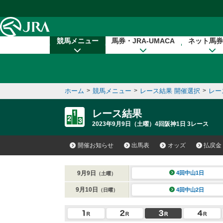
本文へ移動する
競馬メニュー
馬券・JRA-UMACA
ネット馬券
ホーム
>
競馬メニュー
>
レース結果 開催選択
>
レー
レース結果
2023年9月9日（土曜）4回阪神1日 3レース
開催お知らせ
出馬表
オッズ
払戻金
9月9日
4回中山1日
（土曜）
9月10日
4回中山2日
（日曜）