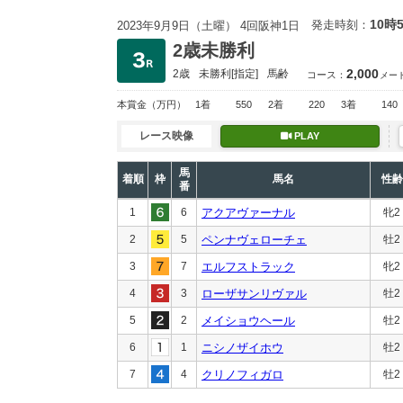
10時
発走時刻：
2023年9月9日（土曜） 4回阪神1日
2歳未勝利
2,000
2歳
未勝利
[指定]
馬齢
コース：
メー
本賞金
（万円）
1着
550
2着
220
3着
140
レース映像
PLAY
馬
着順
枠
馬名
性齢
番
1
6
アクアヴァーナル
牝2
2
5
ペンナヴェローチェ
牡2
3
7
エルフストラック
牝2
4
3
ローザサンリヴァル
牡2
5
2
メイショウヘール
牡2
6
1
ニシノザイホウ
牡2
7
4
クリノフィガロ
牡2