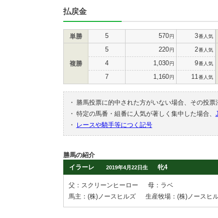
払戻金
5
570
3
単勝
円
番人気
5
220
2
円
番人気
4
1,030
9
複勝
円
番人気
7
1,160
11
円
番人気
・
勝馬投票に的中された方がいない場合、その投票
・
特定の馬番・組番に人気が著しく集中した場合、
・
レースや騎手等につく記号
勝馬の紹介
イラーレ
牝4
2019年4月22日生
父：スクリーンヒーロー
母：ラベ
馬主：(株)ノースヒルズ
生産牧場：(株)ノースヒ