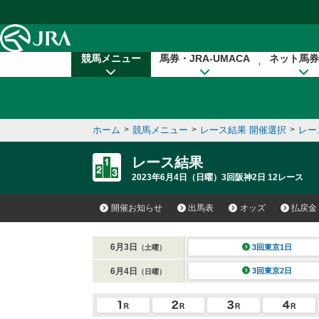
本文へ移動する
競馬メニュー
馬券・JRA-UMACA
ネット馬券
ホーム
>
競馬メニュー
>
レース結果 開催選択
>
レー
レース結果
2023年6月4日（日曜）3回阪神2日 12レース
開催お知らせ
出馬表
オッズ
払戻金
6月3日
3回東京1日
（土曜）
6月4日
3回東京2日
（日曜）