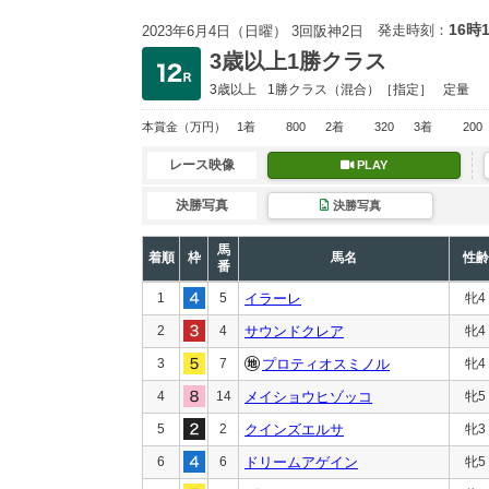
16時
発走時刻：
2023年6月4日（日曜） 3回阪神2日
3歳以上1勝クラス
3歳以上
1勝クラス
（混合）［指定］
定量
本賞金
（万円）
1着
800
2着
320
3着
200
レース映像
PLAY
決勝写真
決勝写真
馬
着順
枠
馬名
性齢
番
1
5
イラーレ
牝4
2
4
サウンドクレア
牝4
3
7
プロティオスミノル
牝4
4
14
メイショウヒゾッコ
牝5
5
2
クインズエルサ
牝3
6
6
ドリームアゲイン
牝5