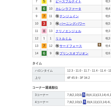
7
8
ピースフルナイト
牝3
8
10
カレンラファータ
牝4
9
11
テンジュイン
牝6
10
3
バーニングパワー
牝5
11
13
クリノエンジェル
牝3
12
1
リトルミム
牝3
13
12
サードフォース
牡4
14
9
プリンスオブジオン
牡6
タイム
ハロンタイム
12.3 - 11.0 - 11.7 - 11.4 - 11.4 - 1
上り
4F 45.9 - 3F 34.2
コーナー通過順位
3コーナー
7,8(2,10)3(
5
,9)(4,11)(13,14)-6,
4コーナー
7,8(2,10)(3,
5
,9)(4,11)(13,14)-6