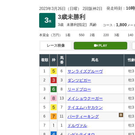
10時
発走時刻：
2023年3月26日（日曜） 2回阪神2日
3歳未勝利
1,800
3歳
未勝利
[指定]
馬齢
コース：
メー
本賞金
（万円）
1着
550
2着
220
3着
140
レース映像
PLAY
馬
着順
枠
馬名
性齢
番
1
6
サンライズグルーヴ
牡3
2
3
ダンツビガー
牡3
3
8
リードブロー
牡3
4
13
メイショウクーガー
牡3
5
7
テイエムハヤカケン
牡3
6
11
パーティーキング
牡3
7
1
ドルヴァル
牡3
8
4
シゲルテイオウ
牡3