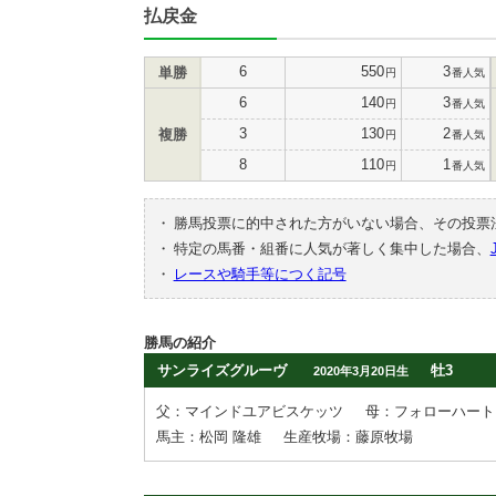
払戻金
6
550
3
単勝
円
番人気
6
140
3
円
番人気
3
130
2
複勝
円
番人気
8
110
1
円
番人気
・
勝馬投票に的中された方がいない場合、その投票
・
特定の馬番・組番に人気が著しく集中した場合、
・
レースや騎手等につく記号
勝馬の紹介
サンライズグルーヴ
牡3
2020年3月20日生
父：マインドユアビスケッツ
母：フォローハート
馬主：松岡 隆雄
生産牧場：藤原牧場