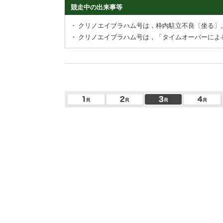
競走中の出来事等
・
クリノエイブラハム号は，枠内駐立不良〔坐る〕
・
クリノエイブラハム号は，「タイムオーバーによ