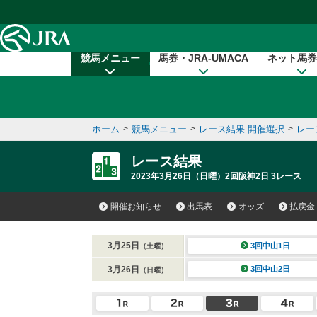
本文へ移動する
競馬メニュー
馬券・JRA-UMACA
ネット馬券
ホーム
>
競馬メニュー
>
レース結果 開催選択
>
レー
レース結果
2023年3月26日（日曜）2回阪神2日 3レース
開催お知らせ
出馬表
オッズ
払戻金
3月25日
3回中山1日
（土曜）
3月26日
3回中山2日
（日曜）