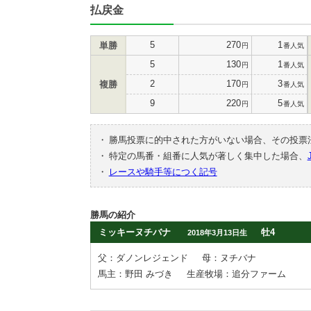
払戻金
5
270
1
単勝
円
番人気
5
130
1
円
番人気
2
170
3
複勝
円
番人気
9
220
5
円
番人気
・
勝馬投票に的中された方がいない場合、その投票
・
特定の馬番・組番に人気が著しく集中した場合、
・
レースや騎手等につく記号
勝馬の紹介
ミッキーヌチバナ
牡4
2018年3月13日生
父：ダノンレジェンド
母：ヌチバナ
馬主：野田 みづき
生産牧場：追分ファーム