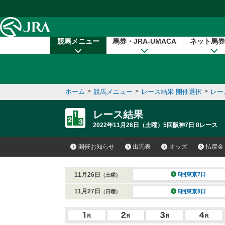
本文へ移動する
競馬メニュー
馬券・JRA-UMACA
ネット馬券
ホーム
>
競馬メニュー
>
レース結果 開催選択
>
レー
レース結果
2022年11月26日（土曜）5回阪神7日 8レース
開催お知らせ
出馬表
オッズ
払戻金
11月26日
5回東京7日
（土曜）
11月27日
5回東京8日
（日曜）