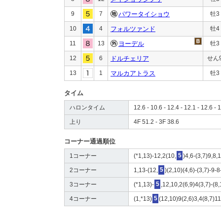
9
7
パワータイショウ
牡3
10
4
フォルツァンド
牡4
11
13
ヨーデル
牡3
12
6
ドルチェリア
せん
13
1
マルカアトラス
牡3
タイム
ハロンタイム
12.6 - 10.6 - 12.4 - 12.1 - 12.6 - 
上り
4F 51.2 - 3F 38.6
コーナー通過順位
1コーナー
(*1,13)-12,2(10,
5
)4,6-(3,7)9,8,
2コーナー
1,13-(12,
5
)(2,10)(4,6)-(3,7)-9-8
3コーナー
(*1,13)-
5
,12,10,2(6,9)4(3,7)-(8,
4コーナー
(1,*13)
5
(12,10)9(2,6)3,4(8,7)1