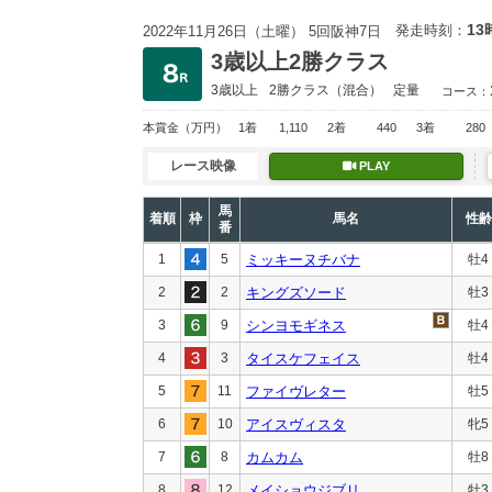
13
発走時刻：
2022年11月26日（土曜） 5回阪神7日
3歳以上2勝クラス
3歳以上
2勝クラス
（混合）
定量
コース：
本賞金
（万円）
1着
1,110
2着
440
3着
280
レース映像
PLAY
馬
着順
枠
馬名
性齢
番
1
5
ミッキーヌチバナ
牡4
2
2
キングズソード
牡3
3
9
シンヨモギネス
牡4
4
3
タイスケフェイス
牡4
5
11
ファイヴレター
牡5
6
10
アイスヴィスタ
牝5
7
8
カムカム
牡8
8
12
メイショウジブリ
牡3