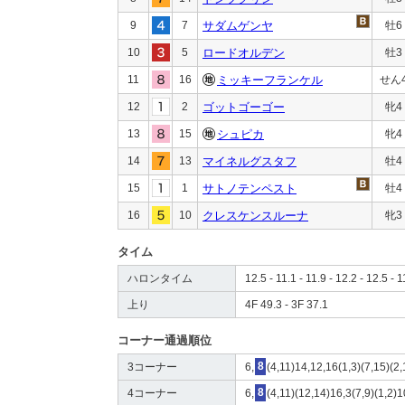
9
7
サダムゲンヤ
牡6
10
5
ロードオルデン
牡3
11
16
ミッキーフランケル
せん
12
2
ゴットゴーゴー
牝4
13
15
シュピカ
牝4
14
13
マイネルグスタフ
牡4
15
1
サトノテンペスト
牡4
16
10
クレスケンスルーナ
牝3
タイム
ハロンタイム
12.5 - 11.1 - 11.9 - 12.2 - 12.5 - 1
上り
4F 49.3 - 3F 37.1
コーナー通過順位
3コーナー
6,
8
(4,11)14,12,16(1,3)(7,15)(2,
4コーナー
6,
8
(4,11)(12,14)16,3(7,9)(1,2)1