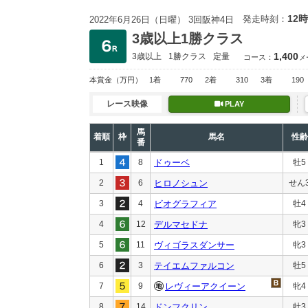
12時
発走時刻：
2022年6月26日（日曜） 3回阪神4日
3歳以上1勝クラス
1,400
3歳以上
1勝クラス
定量
コース：
メ
本賞金
（万円）
1着
770
2着
310
3着
190
レース映像
PLAY
馬
着順
枠
馬名
性齢
番
1
8
ドゥーベ
牡5
2
6
ヒロノシュン
せん
3
4
ビオグラフィア
牡4
4
12
デルマセドナ
牝3
5
11
ヴィゴラスダンサー
牝3
6
3
テイエムファルコン
牡5
7
9
レヴィーアクイーン
牝4
8
14
ドンフクリン
牡3