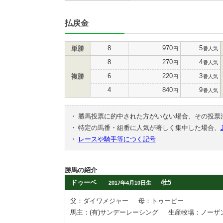
払戻金
8
970
5
単勝
円
番人気
8
270
4
円
番人気
6
220
3
複勝
円
番人気
4
840
9
円
番人気
・
勝馬投票に的中された方がいない場合、その投票
・
特定の馬番・組番に人気が著しく集中した場合、
・
レースや騎手等につく記号
勝馬の紹介
ドゥーベ
牡5
2017年4月10日生
父：ダイワメジャー
母：トゥーピー
馬主：(有)サンデーレーシング
生産牧場：ノーザ