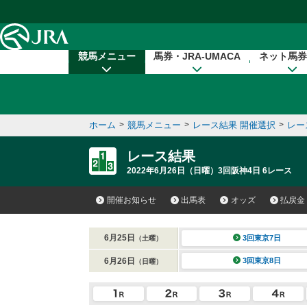
本文へ移動する
競馬メニュー
馬券・JRA-UMACA
ネット馬券
ホーム
>
競馬メニュー
>
レース結果 開催選択
>
レー
レース結果
2022年6月26日（日曜）3回阪神4日 6レース
開催お知らせ
出馬表
オッズ
払戻金
6月25日
3回東京7日
（土曜）
6月26日
3回東京8日
（日曜）