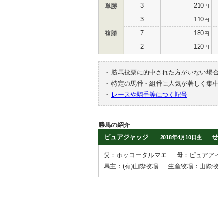
3
210
単勝
円
3
110
円
7
180
複勝
円
2
120
円
・
勝馬投票に的中された方がいない場
・
特定の馬番・組番に人気が著しく集
・
レースや騎手等につく記号
勝馬の紹介
ピュアジャッジ
せ
2018年4月10日生
父：ホッコータルマエ
母：ピュアア
馬主：(有)山際牧場
生産牧場：山際