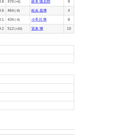
8.8
470
鈴木 慎太郎
9
(+6)
8.6
464
松永 昌博
4
(-8)
8.1
434
小手川 準
8
(-4)
9.2
512
宮本 博
10
(+20)