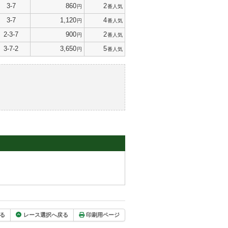
3-7
860
2
円
番人気
3-7
1,120
4
円
番人気
2-3-7
900
2
円
番人気
3-7-2
3,650
5
円
番人気
る
レース選択へ戻る
印刷用ページ