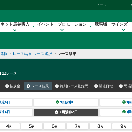
ニュース
ネット馬券購入
イベント・プロモーション
競馬場・ウインズ・
催選択
>
レース結果 レース選択
>
レース結果
 12レース
払戻金
レース結果
特別レース登録馬
開催日程
馬場
東京5日
3回阪神1日
1回
東京6日
3回阪神2日
1回