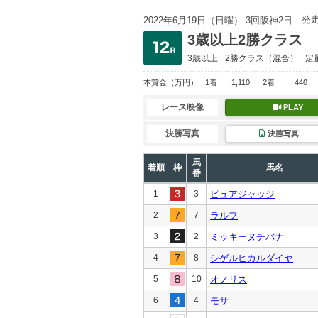
発
2022年6月19日（日曜） 3回阪神2日
3歳以上2勝クラス
3歳以上
2勝クラス
（混合）
定
本賞金
（万円）
1着
1,110
2着
440
レース映像
PLAY
決勝写真
決勝写真
馬
着順
枠
馬名
番
1
3
ピュアジャッジ
2
7
ラルフ
3
2
ミッキーヌチバナ
4
8
シゲルヒカルダイヤ
5
10
オノリス
6
4
モサ