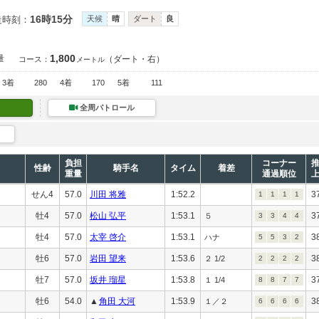
16時15分
走時刻：
天候
晴
ダート
良
1,800
量
（ダート・右）
コース：
メートル
3着
280
4着
170
5着
111
全周パトロール
負担
コーナー
性齢
騎手名
タイム
着差
重量
通過順位
せん4
57.0
川田 将雅
1:52.2
3
1
1
1
1
牡4
57.0
松山 弘平
1:53.1
3
５
3
3
4
4
牡4
57.0
太宰 啓介
1:53.1
3
ハナ
5
5
3
2
牡6
57.0
岩田 望来
1:53.6
3
２ 1/2
2
2
2
2
牡7
57.0
坂井 瑠星
1:53.8
3
１ 1/4
8
8
7
7
牡6
54.0
▲
角田 大河
1:53.9
3
１／２
6
6
6
6