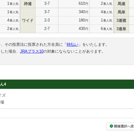
1
3-7
610
2
枠連
馬連
番人気
円
番人気
1
3-7
340
4
馬単
番人気
円
番人気
4
2-3
180
1
ワイド
3連複
番人気
円
番人気
2
2-7
430
6
3連単
番人気
円
番人気
合、その投票法に投票された方全員に「
特払い
」をいたします。
中した場合、
JRAプラス10
の対象にならないことがあります。
ん4
イズ
牧場
開催選択へ戻