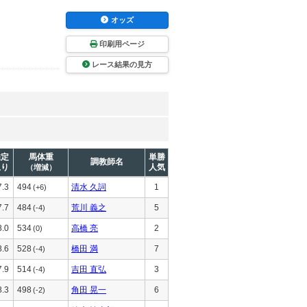
オッズ
印刷用ページ
レース結果の見方
推定
馬体重
単勝
調教師名
上り
人気
（増減）
7.3
494
清水 久詞
1
(+6)
7.7
484
荒川 義之
5
(-4)
8.0
534
高橋 亮
2
(0)
8.6
528
橋田 満
7
(-4)
7.9
514
吉田 直弘
3
(-4)
8.3
498
角田 晃一
6
(-2)