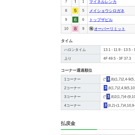
7
1
マイネルレンカ
8
5
メイショウシロガネ
9
6
トップザビル
10
9
オーバーリミット
タイム
ハロンタイム
13.1 - 11.9 - 13.5 - 
上り
4F 49.5 - 3F 37.3
コーナー通過順位
1コーナー
(*
3
,8)(1,7)2,4-9(5
2コーナー
3
,8(1,7)2,4,9(5,10
3コーナー
(*
3
,8)2(1,7)4-(9,1
4コーナー
3
(8,2)-(1,7)4,10,9
払戻金