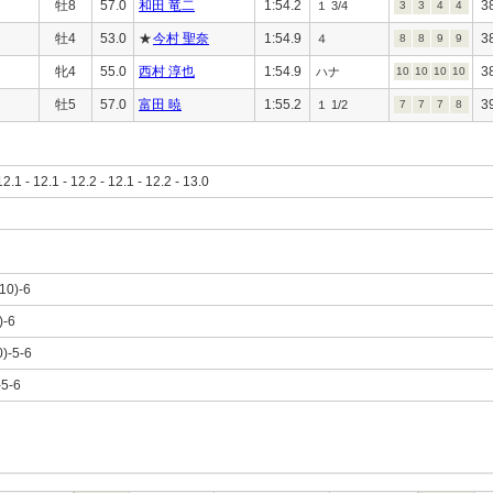
牡8
57.0
和田 竜二
1:54.2
3
１ 3/4
3
3
4
4
牡4
53.0
★
今村 聖奈
1:54.9
3
４
8
8
9
9
牝4
55.0
西村 淳也
1:54.9
3
ハナ
10
10
10
10
牡5
57.0
富田 暁
1:55.2
3
１ 1/2
7
7
7
8
12.1 - 12.1 - 12.2 - 12.1 - 12.2 - 13.0
,10)-6
)-6
0)-5-6
-5-6