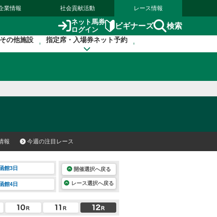
企業情報
社会貢献活動
レース情報
ネット馬券
検索
ビギナーズ
ログイン
その他施設
指定席・入場券ネット予約
情報
今週の注目レース
函館3日
開催選択へ戻る
レース選択へ戻る
函館4日