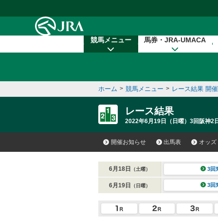
本文へ移動する
競馬メニュー
馬券・JRA-UMACA
ホーム
>
競馬メニュー
>
レース結果 開
レース結果
2022年6月19日（日曜）3回阪神2日
開催お知らせ
出馬表
オッズ
6月18日
3回
（土曜）
6月19日
3回
（日曜）