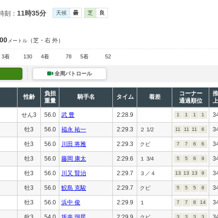
11時35分
時刻：
天候
曇
芝
良
400
（芝・右 外）
メートル
3着
130
4着
78
5着
52
全周パトロール
負担
コーナー
性齢
騎手名
タイム
着差
重量
通過順位
せん3
56.0
武 豊
2:28.9
3
1
1
1
1
牡3
56.0
福永 祐一
2:29.3
3
２ 1/2
11
11
11
6
牡3
56.0
川田 将雅
2:29.3
3
クビ
7
7
6
6
牡3
56.0
藤岡 康太
2:29.6
3
１ 3/4
5
5
6
9
牡3
56.0
川又 賢治
2:29.7
3
３／４
13
13
13
9
牡3
56.0
鮫島 克駿
2:29.7
3
クビ
5
5
5
8
牡3
56.0
浜中 俊
2:29.9
3
１
7
7
8
14
牝3
54.0
坂井 瑠星
2:29.9
3
クビ
3
3
3
3