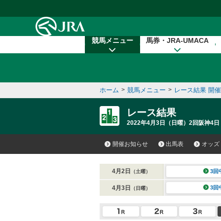
本文へ移動する
競馬メニュー
馬券・JRA-UMACA
ホーム
>
競馬メニュー
>
レース結果 開
レース結果
2022年4月3日（日曜）2回阪神4日
開催お知らせ
出馬表
オッズ
4月2日
3回
（土曜）
4月3日
3回
（日曜）