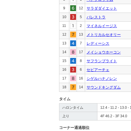
9
12
サラダダイエット
10
5
バレストラ
11
2
マイネルイージス
12
13
メトリカルセオリー
13
7
レディーシス
14
17
メイショウホーコン
15
8
サフランブライト
16
6
セピアーチェ
17
16
シゲルハナノレン
18
14
サウンドキングダム
タイム
ハロンタイム
12.4 - 11.2 - 13.0 - 
上り
4F 46.2 - 3F 34.0
コーナー通過順位