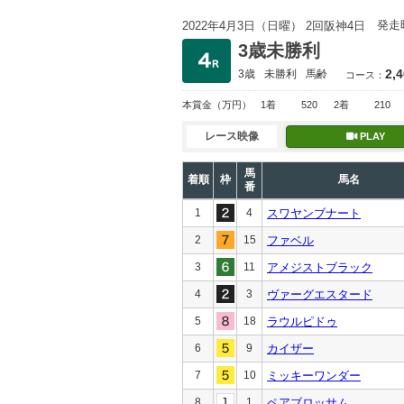
発走
2022年4月3日（日曜） 2回阪神4日
3歳未勝利
2,
3歳
未勝利
馬齢
コース：
本賞金
（万円）
1着
520
2着
210
レース映像
PLAY
馬
着順
枠
馬名
番
1
4
スワヤンブナート
2
15
ファベル
3
11
アメジストブラック
4
3
ヴァーグエスタード
5
18
ラウルピドゥ
6
9
カイザー
7
10
ミッキーワンダー
8
1
ペアブロッサム