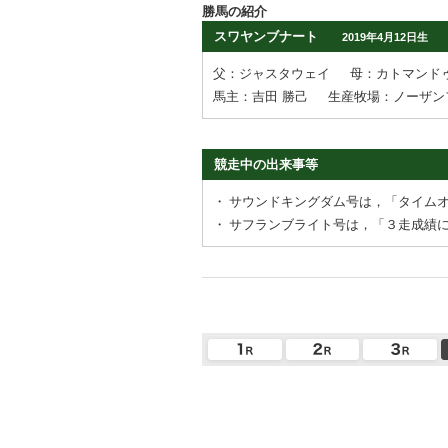
勝馬の紹介
スワヤンブナート
2019年4月12日生
父：ジャスタウェイ
母：カトマンド
馬主：吉田 勝己
生産牧場：ノーザン
競走中の出来事等
・
サウンドキングダム号は，「タイム
・
サフランブライト号は，「３走成績