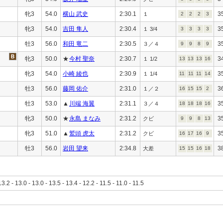
牝3
54.0
横山 武史
2:30.1
3
１
2
2
2
3
牝3
54.0
吉田 隼人
2:30.4
3
１ 3/4
3
3
3
3
牡3
56.0
和田 竜二
2:30.5
3
３／４
9
9
8
9
牝3
50.0
★
今村 聖奈
2:30.7
3
１ 1/2
13
13
13
16
牝3
54.0
小崎 綾也
2:30.9
3
１ 1/4
11
11
11
14
牡3
56.0
藤岡 佑介
2:31.0
3
１／２
16
15
15
2
牡3
53.0
▲
川端 海翼
2:31.1
3
３／４
18
18
18
16
牝3
50.0
★
永島 まなみ
2:31.2
3
クビ
9
9
8
13
牝3
51.0
▲
鷲頭 虎太
2:31.2
3
クビ
16
17
16
9
牡3
56.0
岩田 望来
2:34.8
3
大差
15
15
16
18
13.2 - 13.0 - 13.0 - 13.5 - 13.4 - 12.2 - 11.5 - 11.0 - 11.5