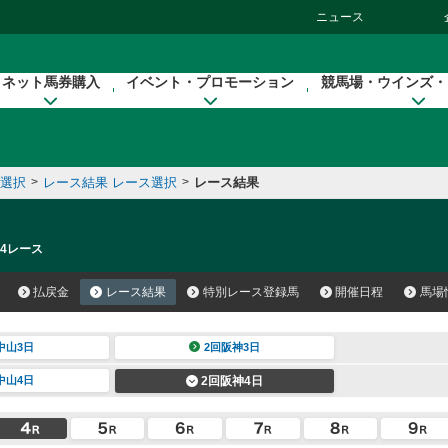
ニュース
ネット馬券購入
イベント・プロモーション
競馬場・ウインズ・
催選択
>
レース結果 レース選択
>
レース結果
 4レース
払戻金
レース結果
特別レース登録馬
開催日程
馬場
中山3日
2回阪神3日
中山4日
2回阪神4日