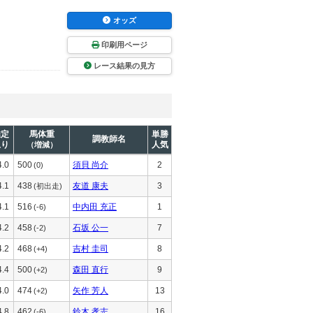
オッズ
印刷用ページ
レース結果の見方
推定
馬体重
単勝
調教師名
上り
人気
（増減）
4.0
500
須貝 尚介
2
(0)
4.1
438
友道 康夫
3
(初出走)
4.1
516
中内田 充正
1
(-6)
4.2
458
石坂 公一
7
(-2)
4.2
468
吉村 圭司
8
(+4)
4.4
500
森田 直行
9
(+2)
4.0
474
矢作 芳人
13
(+2)
4.8
462
鈴木 孝志
16
(-6)