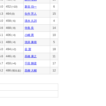
5.0
452
新谷 功一
6
(+10)
5.3
464
矢作 芳人
15
(0)
5.0
458
清水 久詞
4
(-6)
4.6
468
寺島 良
14
(-8)
5.1
406
小崎 憲
10
(-4)
6.1
488
池添 兼雄
5
(-4)
5.0
494
谷 潔
18
(+2)
5.6
446
高橋 康之
11
(-8)
5.7
450
千田 輝彦
17
(+4)
8.2
486
高柳 大輔
12
(初出走)