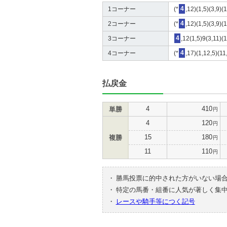
1コーナー
(*
4
,12)(1,5)(3,9)(
2コーナー
(*
4
,12)(1,5)(3,9)(
3コーナー
4
,12(1,5)9(3,11)(
4コーナー
(*
4
,17)(1,12,5)(11
払戻金
4
410
単勝
円
4
120
円
15
180
複勝
円
11
110
円
・
勝馬投票に的中された方がいない場
・
特定の馬番・組番に人気が著しく集
・
レースや騎手等につく記号