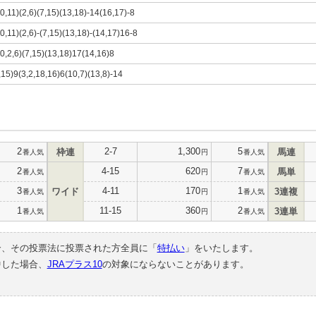
10,11)(2,6)(7,15)(13,18)-14(16,17)-8
10,11)(2,6)-(7,15)(13,18)-(14,17)16-8
10,2,6)(7,15)(13,18)17(14,16)8
,15)9(3,2,18,16)6(10,7)(13,8)-14
2
2-7
1,300
5
枠連
馬連
番人気
円
番人気
2
4-15
620
7
馬単
番人気
円
番人気
3
4-11
170
1
ワイド
3連複
番人気
円
番人気
1
11-15
360
2
3連単
番人気
円
番人気
合、その投票法に投票された方全員に「
特払い
」をいたします。
中した場合、
JRAプラス10
の対象にならないことがあります。