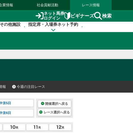
企業情報
社会貢献活動
レース情報
ネット馬券
検索
ビギナーズ
ログイン
その他施設
指定席・入場券ネット予約
情報
今週の注目レース
中京5日
開催選択へ戻る
レース選択へ戻る
中京6日