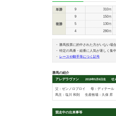
9
310
単勝
円
9
150
円
5
130
複勝
円
4
280
円
・
勝馬投票に的中された方がいない場
・
特定の馬番・組番に人気が著しく集
・
レースや騎手等につく記号
勝馬の紹介
アレデラヴァン
せ
2018年5月6日生
父：ゼンノロブロイ
母：ディテール
馬主：塩川 和則
生産牧場：久保 昇
競走中の出来事等