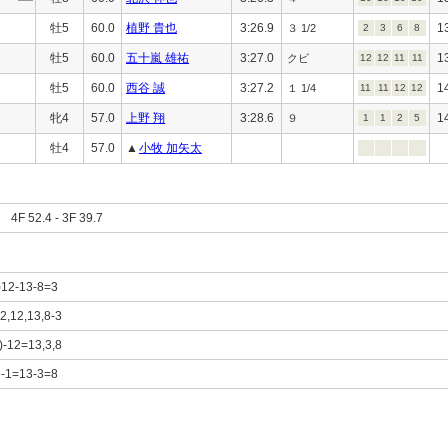
牡5
60.0
植野 貴也
3:26.9
1
３ 1/2
2
3
6
8
牡5
60.0
五十嵐 雄祐
3:27.0
1
クビ
12
12
11
11
牡5
60.0
西谷 誠
3:27.2
1
１ 1/4
11
11
12
12
牝4
57.0
上野 翔
3:28.6
1
９
1
1
2
5
牡4
57.0
▲
小牧 加矢太
F 52.4 - 3F 39.7
1)12-13-8=3
)2,12,13,8-3
1)-12=13,3,8
-6-1=13-3=8