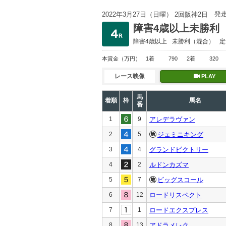
発
2022年3月27日（日曜） 2回阪神2日
障害4歳以上未勝利
障害4歳以上
未勝利
（混合）
定
本賞金
（万円）
1着
790
2着
320
レース映像
PLAY
馬
着順
枠
馬名
番
1
9
アレデラヴァン
2
5
ジェミニキング
3
4
グランドビクトリー
4
2
ルドンカズマ
5
7
ビッグスコール
6
12
ロードリスペクト
7
1
ロードエクスプレス
8
13
アドラメレク