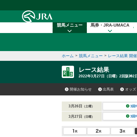
本文へ移動する
競馬メニュー
馬券・JRA-UMACA
ホーム
>
競馬メニュー
>
レース結果 開
レース結果
2022年3月27日（日曜）2回阪神2
開催お知らせ
出馬表
オッズ
3月26日
3回
（土曜）
3月27日
3回
（日曜）