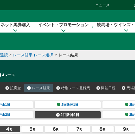
ニュース
ネット馬券購入
イベント・プロモーション
競馬場・ウインズ・
催選択
>
レース結果 レース選択
>
レース結果
日 4レース
払戻金
レース結果
特別レース登録馬
開催日程
馬場
中山1日
2回阪神1日
2回
中山2日
2回阪神2日
2回