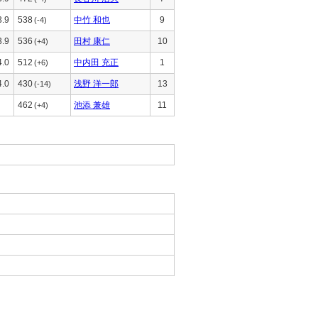
3.9
538
中竹 和也
9
(-4)
3.9
536
田村 康仁
10
(+4)
4.0
512
中内田 充正
1
(+6)
4.0
430
浅野 洋一郎
13
(-14)
462
池添 兼雄
11
(+4)