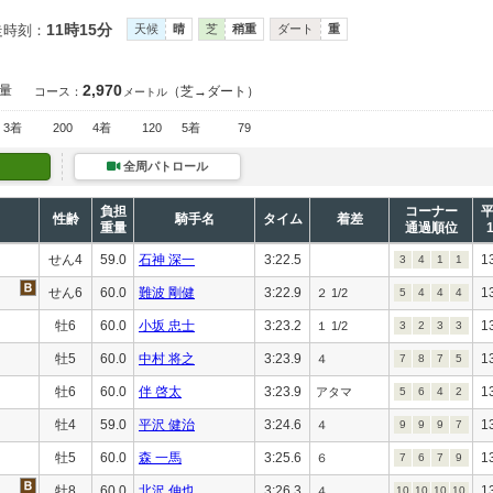
11時15分
走時刻：
天候
晴
芝
稍重
ダート
重
2,970
量
（芝→ダート）
コース：
メートル
3着
200
4着
120
5着
79
全周パトロール
負担
コーナー
性齢
騎手名
タイム
着差
重量
通過順位
せん4
59.0
石神 深一
3:22.5
1
3
4
1
1
せん6
60.0
難波 剛健
3:22.9
1
２ 1/2
5
4
4
4
牡6
60.0
小坂 忠士
3:23.2
1
１ 1/2
3
2
3
3
牡5
60.0
中村 将之
3:23.9
1
４
7
8
7
5
牡6
60.0
伴 啓太
3:23.9
1
アタマ
5
6
4
2
牡4
59.0
平沢 健治
3:24.6
1
４
9
9
9
7
牡5
60.0
森 一馬
3:25.6
1
６
7
6
7
9
牡8
60.0
北沢 伸也
3:26.3
1
４
10
10
10
10