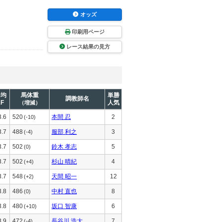
オッズ
印刷用ページ
レース結果の見方
平均
馬体重
単勝
調教師名
1F
人気
（増減）
3.6
520
本間 忍
2
(-10)
3.7
488
服部 利之
3
(-4)
3.7
502
鈴木 孝志
5
(0)
3.7
502
杉山 晴紀
4
(+4)
3.7
548
天間 昭一
12
(+2)
3.8
486
中村 直也
8
(0)
3.8
480
坂口 智康
6
(+10)
3.9
472
長谷川 浩大
7
(-4)