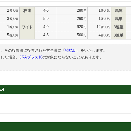
2
4-6
280
1
枠連
馬連
番人気
円
番人気
3
5-9
260
1
馬単
番人気
円
番人気
1
4-9
920
12
ワイド
3連複
番人気
円
番人気
5
4-5
560
4
3連単
番人気
円
番人気
合、その投票法に投票された方全員に「
特払い
」をいたします。
中した場合、
JRAプラス10
の対象にならないことがあります。
ん4