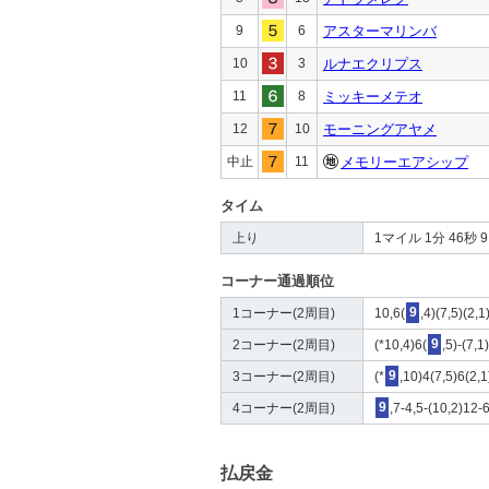
9
6
アスターマリンバ
10
3
ルナエクリプス
11
8
ミッキーメテオ
12
10
モーニングアヤメ
中止
11
メモリーエアシップ
タイム
上り
1マイル 1分 46秒 9 4
コーナー通過順位
1コーナー(2周目)
10,6(
9
,4)(7,5)(2,
2コーナー(2周目)
(*10,4)6(
9
,5)-(7,1
3コーナー(2周目)
(*
9
,10)4(7,5)6(2,
4コーナー(2周目)
9
,7-4,5-(10,2)12
払戻金