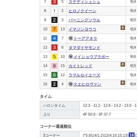
7
5
ステディシュシュ
牝4
8
2
ヒロノクイーン
牝4
9
3
バーニングソウル
牝5
10
13
イマジンヨウコ
牝4
11
7
トーアアネラ
牝4
12
6
タマダイヤモンド
牝4
13
10
メイショウブラボー
牝6
14
15
カイトレッド
牝5
15
12
ラマルセイエーズ
牝4
16
4
スエヒロヴァン
牝4
タイム
ハロンタイム
12.3 - 11.2 - 12.6 - 13.2 - 13.0 - 
上り
4F 50.9 - 3F 37.7
コーナー通過順位
3コーナー
(*5,8)14(1,2)12(4,10,15,13)
16
(