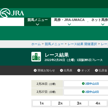
本文へ移動する
競馬メニュー
馬券・JRA-UMACA
ネット馬券
ホーム
>
競馬メニュー
>
レース結果 開催選択
>
レー
レース結果
2022年2月26日（土曜）1回阪神5日 7レース
開催お知らせ
出馬表
オッズ
払戻金
2月26日
2回中山1日
（土曜）
2月27日
2回中山2日
（日曜）