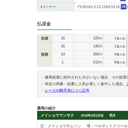
4コーナー
(*5,8)14(1,2,12,13)(4,10,15,
16
払戻金
16
220
1
単勝
円
番人気
16
140
1
円
番人気
14
200
4
複勝
円
番人気
1
510
8
円
番人気
・
勝馬投票に的中された方がいない場合、その投票
・
特定の馬番・組番に人気が著しく集中した場合、
・
レースや騎手等につく記号
勝馬の紹介
メイショウマンサク
牝4
2018年4月2日生
父：メイショウサムソン
母：ペルサントクリール