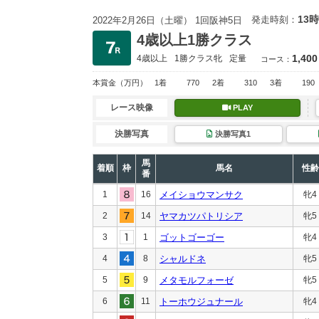
13時
発走時刻：
2022年2月26日（土曜） 1回阪神5日
4歳以上1勝クラス
1,400
4歳以上
1勝クラス
牝
定量
コース：
本賞金
（万円）
1着
770
2着
310
3着
190
レース映像
PLAY
決勝写真
決勝写真1
馬
着順
枠
馬名
性齢
番
1
16
メイショウマンサク
牝4
2
14
ヤマカツパトリシア
牝5
3
1
ゴットゴーゴー
牝4
4
8
シャルドネ
牝5
5
9
メタモルフォーゼ
牝5
6
11
トーホウジュナール
牝4