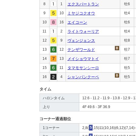
8
1
エクスパートラン
牡6
9
10
ミヤジコクオウ
牡4
10
16
エイコーン
牡6
11
2
ライトウォーリア
牡4
12
9
ヴェンジェンス
牡8
13
12
テンザワールド
牡7
14
13
メイショウマトイ
牡7
15
11
タマモサンシーロ
牡5
16
4
シャンパンクーペ
牡5
タイム
ハロンタイム
12.6 - 11.2 - 11.9 - 13.8 - 12.9 - 1
上り
4F 49.6 - 3F 36.9
コーナー通過順位
1コーナー
2,8(
5
,15)11(10,16)(6,12)(7,14)-