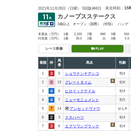
15
発走時刻：
2021年11月28日（日曜） 5回阪神8日
カノープスステークス
3歳以上
オープン
（国際）（特指）
ハンデ
本賞金
（万円）
1着
2,200
2着
880
3着
550
付加賞
（万円）
1着
38.5
2着
11
3着
5.5
レース映像
PLAY
馬
着順
枠
馬名
性齢
番
1
5
ショウナンナデシコ
牝4
2
15
グレートタイム
牡6
3
8
ヒロイックテイル
牡4
4
7
ニューモニュメント
牡5
5
14
アンセッドヴァウ
せん4
6
3
ドスハーツ
牡4
7
6
エブリワンブラック
牡4