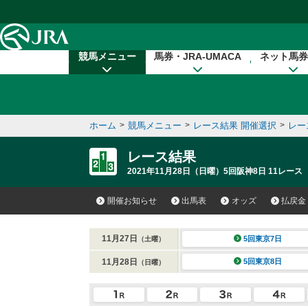
本文へ移動する
競馬メニュー
馬券・JRA-UMACA
ネット馬券
ホーム
>
競馬メニュー
>
レース結果 開催選択
>
レー
レース結果
2021年11月28日（日曜）5回阪神8日 11レース
開催お知らせ
出馬表
オッズ
払戻金
11月27日
5回東京7日
（土曜）
11月28日
5回東京8日
（日曜）