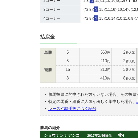
2コーナー
2,8(
5
,15)11(10,16)6,12(7,14)(3
3コーナー
(*2,8)(
5
,15)(11,16)(10,14)6(12,
4コーナー
(*2,8)(
5
,15)(16,14)(10,11,6,9)(7
払戻金
5
560
2
単勝
円
番人気
5
210
2
円
番人気
15
210
3
複勝
円
番人気
8
410
8
円
番人気
・
勝馬投票に的中された方がいない場合、その投票
・
特定の馬番・組番に人気が著しく集中した場合、
・
レースや騎手等につく記号
勝馬の紹介
ショウナンナデシコ
牝4
2017年2月6日生