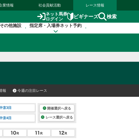
企業情報
社会貢献活動
レース情報
ネット馬券
検索
ビギナーズ
ログイン
その他施設
指定席・入場券ネット予約
情報
今週の注目レース
中京3日
開催選択へ戻る
レース選択へ戻る
中京4日