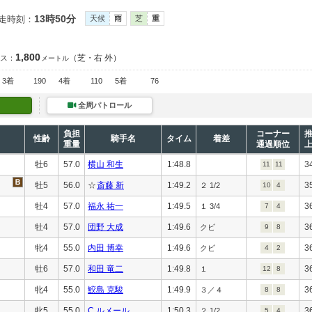
13時50分
走時刻：
天候
雨
芝
重
1,800
（芝・右 外）
ス：
メートル
3着
190
4着
110
5着
76
全周パトロール
負担
コーナー
性齢
騎手名
タイム
着差
重量
通過順位
牡6
57.0
横山 和生
1:48.8
3
11
11
牡5
56.0
☆
斎藤 新
1:49.2
3
２ 1/2
10
4
牡4
57.0
福永 祐一
1:49.5
3
１ 3/4
7
4
牡4
57.0
団野 大成
1:49.6
3
クビ
9
8
牝4
55.0
内田 博幸
1:49.6
3
クビ
4
2
牡6
57.0
和田 竜二
1:49.8
3
１
12
8
牝4
55.0
鮫島 克駿
1:49.9
3
３／４
8
8
牝5
55.0
C.ルメール
1:50.3
3
２ 1/2
5
4