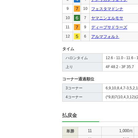
9
10
フェスタマドンナ
10
7
ヤマニンエルモサ
11
9
ディープサドラーズ
12
6
アルマフォルト
タイム
ハロンタイム
12.6 - 11.0 - 11.6 - 
上り
4F 48.2 - 3F 35.7
コーナー通過順位
3コーナー
6,9,10,8,4,7-3,5,2,1
4コーナー
(*9,8)7(10,4,3,12)(2
払戻金
11
1,000
単勝
円