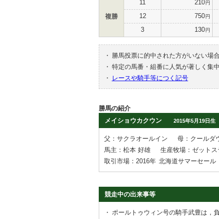
11
210
円
12
750
複勝
円
3
130
円
・
勝馬投票に的中された方がいない場
・
特定の馬番・組番に人気が著しく集
・
レースや騎手等につく記号
勝馬の紹介
メイショウカクウン
2015年5月19日生
父：サクラオールイン
母：クールダ
馬主：松本 好雄
生産牧場：ゼットス
取引市場：2016年
北海道サマーセール
競走中の出来事等
・
ポールトゥウィン号の騎手武豊は，