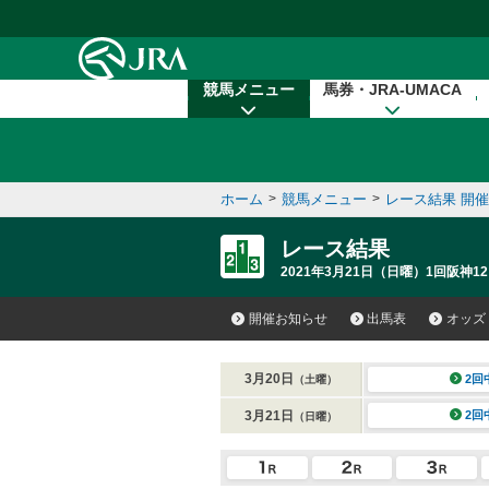
本文へ移動する
競馬メニュー
馬券・JRA-UMACA
ホーム
>
競馬メニュー
>
レース結果 開
レース結果
2021年3月21日（日曜）1回阪神12
開催お知らせ
出馬表
オッズ
3月20日
2回
（土曜）
3月21日
2回
（日曜）