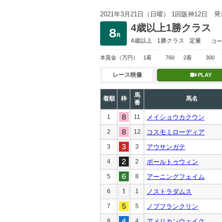
発
2021年3月21日（日曜） 1回阪神12日
4歳以上1勝クラス
4歳以上
1勝クラス
定量
コー
本賞金
（万円）
1着
760
2着
300
レース映像
PLAY
馬
着順
枠
馬名
番
1
11
メイショウカクウン
2
12
コスモミローディア
3
3
アウサンガテ
4
2
ポールトゥウィン
5
8
アーニングフェイム
6
1
ノストラダムス
7
5
ノブフランクリン
8
4
アメリカンウェイク