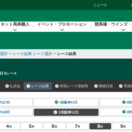
ニュース
ネット馬券購入
イベント・プロモーション
競馬場・ウインズ・
催選択
>
レース結果 レース選択
>
レース結果
日 8レース
払戻金
レース結果
特別レース登録馬
開催日程
馬場
中山7日
1回阪神11日
2回
中山8日
1回阪神12日
2回