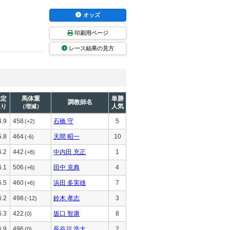
オッズ
印刷用ページ
レース結果の見方
推定
馬体重
単勝
調教師名
上り
人気
（増減）
4.9
458
石橋 守
5
(+2)
5.8
464
天間 昭一
10
(-6)
6.2
442
中内田 充正
1
(+8)
6.1
506
田中 克典
4
(+6)
6.5
460
浜田 多実雄
7
(+6)
6.2
498
鈴木 孝志
3
(-12)
6.3
422
坂口 智康
8
(0)
6.9
496
長谷川 浩大
2
(0)