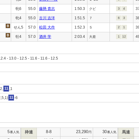
牝6
55.0
藤懸 貴志
1:50.3
3
クビ
3
4
牝4
55.0
古川 吉洋
1:51.5
3
７
6
3
せん5
57.0
松田 大作
1:52.3
3
５
2
1
牡4
57.0
酒井 学
2:03.4
4
大差
1
12
12.4 - 13.0 - 12.5 - 11.6 - 11.6 - 12.5
2,
11
,1
,5,1)
11
-6
5
8-8
23,290
30
枠連
馬連
番人気
円
番人気