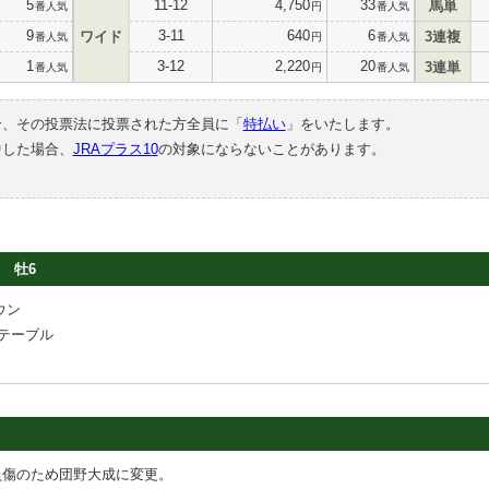
5
11-12
4,750
33
馬単
番人気
円
番人気
9
3-11
640
6
ワイド
3連複
番人気
円
番人気
1
3-12
2,220
20
3連単
番人気
円
番人気
合、その投票法に投票された方全員に「
特払い
」をいたします。
中した場合、
JRAプラス10
の対象にならないことがあります。
牡6
ウン
テーブル
負傷のため団野大成に変更。