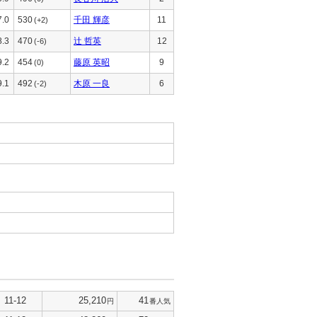
7.0
530
千田 輝彦
11
(+2)
8.3
470
辻 哲英
12
(-6)
9.2
454
藤原 英昭
9
(0)
9.1
492
木原 一良
6
(-2)
11-12
25,210
41
円
番人気