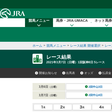
本文へ移動する
競馬メニュー
馬券・JRA-UMACA
ネット馬券
ホーム
>
競馬メニュー
>
レース結果 開催選択
>
レー
レース結果
2021年3月7日（日曜）1回阪神8日 5レース
開催お知らせ
出馬表
オッズ
払戻金
3月6日
2回中山3日
（土曜）
3月7日
2回中山4日
（日曜）