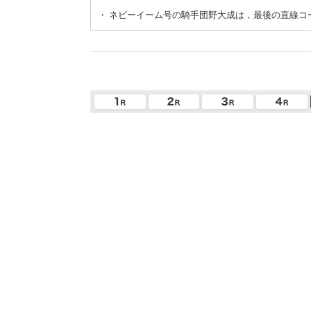
・
ネビーイーム号の騎手団野大成は，最後の直線コ