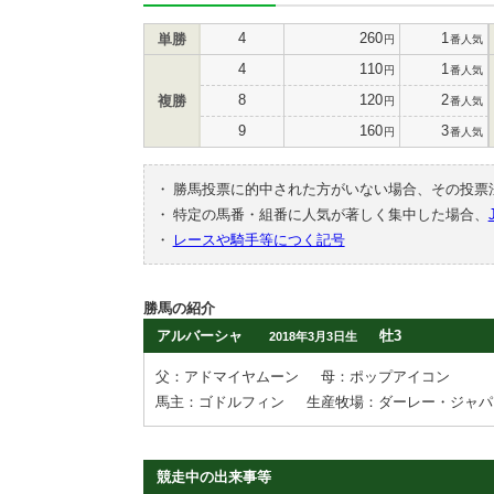
4
260
1
単勝
円
番人気
4
110
1
円
番人気
8
120
2
複勝
円
番人気
9
160
3
円
番人気
・
勝馬投票に的中された方がいない場合、その投票
・
特定の馬番・組番に人気が著しく集中した場合、
・
レースや騎手等につく記号
勝馬の紹介
アルバーシャ
牡3
2018年3月3日生
父：アドマイヤムーン
母：ポップアイコン
馬主：ゴドルフィン
生産牧場：ダーレー・ジャパ
競走中の出来事等