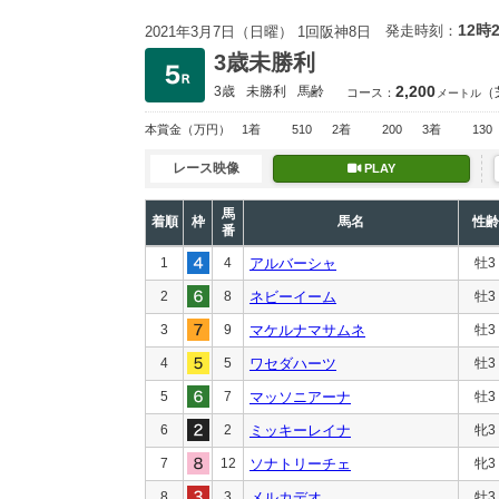
12時
発走時刻：
2021年3月7日（日曜） 1回阪神8日
3歳未勝利
2,200
3歳
未勝利
馬齢
（
コース：
メートル
本賞金
（万円）
1着
510
2着
200
3着
130
レース映像
PLAY
馬
着順
枠
馬名
性齢
番
1
4
アルバーシャ
牡3
2
8
ネビーイーム
牡3
3
9
マケルナマサムネ
牡3
4
5
ワセダハーツ
牡3
5
7
マッソニアーナ
牡3
6
2
ミッキーレイナ
牝3
7
12
ソナトリーチェ
牝3
8
3
メルカデオ
牡3