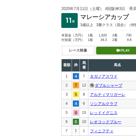
発
2020年7月11日（土曜） 4回阪神3日
マレーシアカップ
3歳以上
3勝クラス
（混合）（特
本賞金
（万円）
1着
1,820
2着
730
付加賞
（万円）
1着
34.3
2着
9.8
レース映像
PLAY
馬
着順
枠
馬名
番
1
7
タガノアスワド
2
12
ダブルシャープ
3
8
アルティマリガーレ
4
6
ソシアルクラブ
5
15
レッドイグニス
6
10
レオコックブルー
7
1
フィニフティ