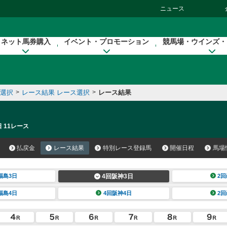
ニュース
ネット馬券購入
イベント・プロモーション
競馬場・ウインズ・
催選択
>
レース結果 レース選択
>
レース結果
 11レース
払戻金
レース結果
特別レース登録馬
開催日程
馬場
福島3日
4回阪神3日
2回
福島4日
4回阪神4日
2回