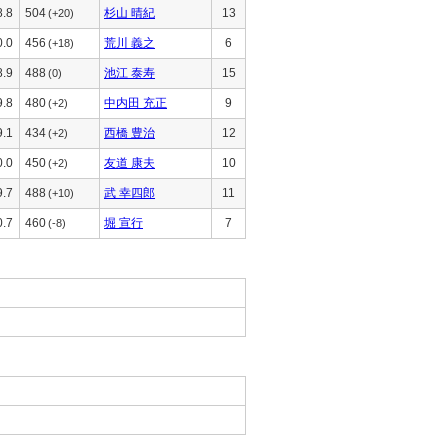
8.8
504
杉山 晴紀
13
(+20)
0.0
456
荒川 義之
6
(+18)
8.9
488
池江 泰寿
15
(0)
9.8
480
中内田 充正
9
(+2)
9.1
434
西橋 豊治
12
(+2)
0.0
450
友道 康夫
10
(+2)
9.7
488
武 幸四郎
11
(+10)
0.7
460
堀 宣行
7
(-8)