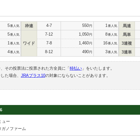
5
4-7
550
1
枠連
馬連
番人気
円
番人気
5
7-12
1,050
8
馬単
番人気
円
番人気
1
7-8
1,460
16
ワイド
3連複
番人気
円
番人気
4
8-12
490
3
3連単
番人気
円
番人気
合、その投票法に投票された方全員に「
特払い
」をいたします。
中した場合、
JRAプラス10
の対象にならないことがあります。
6
ミュー
タガノファーム