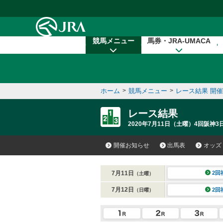
本文へ移動する
競馬メニュー
馬券・JRA-UMACA
ホーム
>
競馬メニュー
>
レース結果 開
レース結果
2020年7月11日（土曜）4回阪神3日
開催お知らせ
出馬表
オッズ
7月11日
2回
（土曜）
7月12日
2回
（日曜）