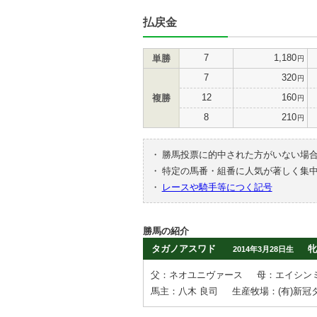
払戻金
7
1,180
単勝
円
7
320
円
12
160
複勝
円
8
210
円
・
勝馬投票に的中された方がいない場
・
特定の馬番・組番に人気が著しく集
・
レースや騎手等につく記号
勝馬の紹介
タガノアスワド
牝
2014年3月28日生
父：ネオユニヴァース
母：エイシン
馬主：八木 良司
生産牧場：(有)新冠