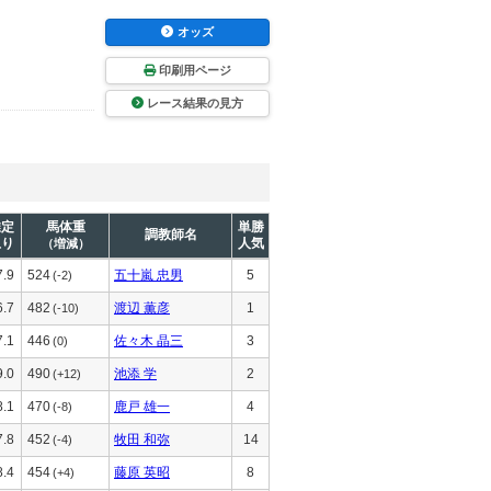
オッズ
印刷用ページ
レース結果の見方
推定
馬体重
単勝
調教師名
上り
人気
（増減）
7.9
524
五十嵐 忠男
5
(-2)
6.7
482
渡辺 薫彦
1
(-10)
7.1
446
佐々木 晶三
3
(0)
9.0
490
池添 学
2
(+12)
8.1
470
鹿戸 雄一
4
(-8)
7.8
452
牧田 和弥
14
(-4)
8.4
454
藤原 英昭
8
(+4)