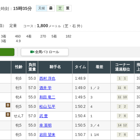
15時35分
走時刻：
天候
曇
芝
重
1,800
指）
定量
（芝・右 外）
コース：
メートル
3着
460
4着
270
5着
182
3着
4.9
全周パトロール
負担
コーナー
性齢
騎手名
タイム
着差
重量
通過順位
牝6
55.0
西村 淳也
1:48.9
3
1
1
牡5
57.0
酒井 学
1:49.0
3
１／２
11
6
牝4
55.0
和田 竜二
1:49.5
3
３
11
10
牝5
55.0
松山 弘平
1:50.2
3
４
2
2
せん7
57.0
武 豊
1:50.4
3
１
7
6
牝5
55.0
幸 英明
1:50.5
3
３／４
14
12
牝5
55.0
岩田 望来
1:50.7
3
１ 1/4
7
6