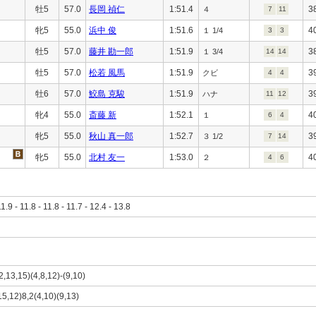
牡5
57.0
長岡 禎仁
1:51.4
3
４
7
11
牝5
55.0
浜中 俊
1:51.6
4
１ 1/4
3
3
牡5
57.0
藤井 勘一郎
1:51.9
3
１ 3/4
14
14
牡5
57.0
松若 風馬
1:51.9
3
クビ
4
4
牡6
57.0
鮫島 克駿
1:51.9
3
ハナ
11
12
牝4
55.0
斎藤 新
1:52.1
4
１
6
4
牝5
55.0
秋山 真一郎
1:52.7
3
３ 1/2
7
14
牝5
55.0
北村 友一
1:53.0
4
２
4
6
11.9 - 11.8 - 11.8 - 11.7 - 12.4 - 13.8
2,13,15)(4,8,12)-(9,10)
15,12)8,2(4,10)(9,13)