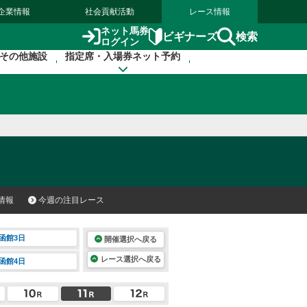
企業情報
社会貢献活動
レース情報
ネット馬券
検索
ビギナーズ
ログイン
その他施設
指定席・入場券ネット予約
情報
今週の注目レース
函館3日
開催選択へ戻る
レース選択へ戻る
函館4日