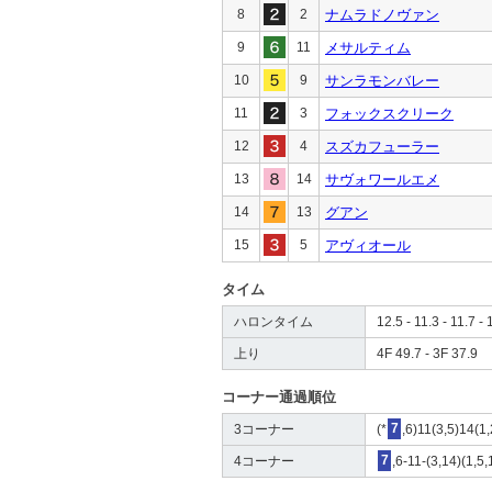
8
2
ナムラドノヴァン
9
11
メサルティム
10
9
サンラモンバレー
11
3
フォックスクリーク
12
4
スズカフューラー
13
14
サヴォワールエメ
14
13
グアン
15
5
アヴィオール
タイム
ハロンタイム
12.5 - 11.3 - 11.7 - 
上り
4F 49.7 - 3F 37.9
コーナー通過順位
3コーナー
(*
7
,6)11(3,5)14(1,
4コーナー
7
,6-11-(3,14)(1,5,