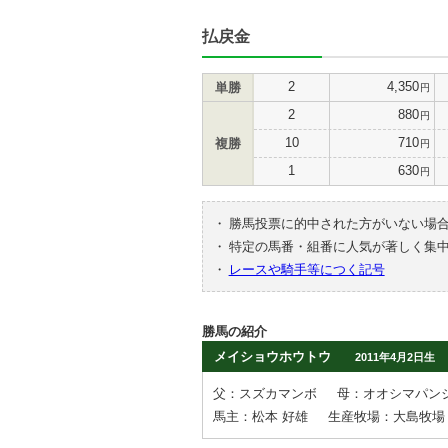
払戻金
2
4,350
単勝
円
2
880
円
10
710
複勝
円
1
630
円
・
勝馬投票に的中された方がいない場
・
特定の馬番・組番に人気が著しく集
・
レースや騎手等につく記号
勝馬の紹介
メイショウホウトウ
2011年4月2日生
父：スズカマンボ
母：オオシマパン
馬主：松本 好雄
生産牧場：大島牧場