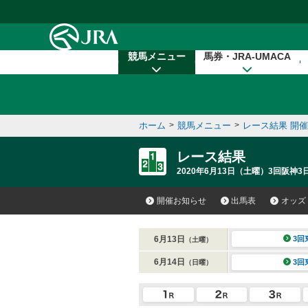
本文へ移動する
競馬メニュー
馬券・JRA-UMACA
ホーム
>
競馬メニュー
>
レース結果 開
レース結果
2020年6月13日（土曜）3回阪神3日
開催お知らせ
出馬表
オッズ
6月13日
3回
（土曜）
6月14日
3回
（日曜）