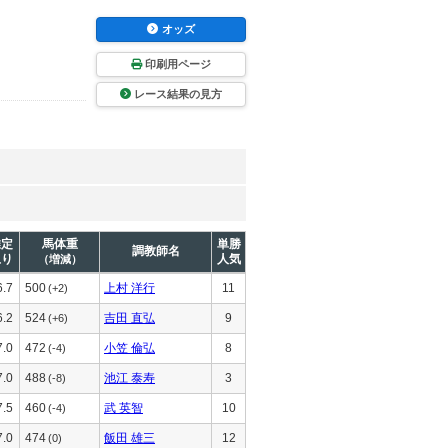
オッズ
印刷用ページ
レース結果の見方
推定
馬体重
単勝
調教師名
上り
人気
（増減）
6.7
500
上村 洋行
11
(+2)
6.2
524
吉田 直弘
9
(+6)
7.0
472
小笠 倫弘
8
(-4)
7.0
488
池江 泰寿
3
(-8)
7.5
460
武 英智
10
(-4)
7.0
474
飯田 雄三
12
(0)