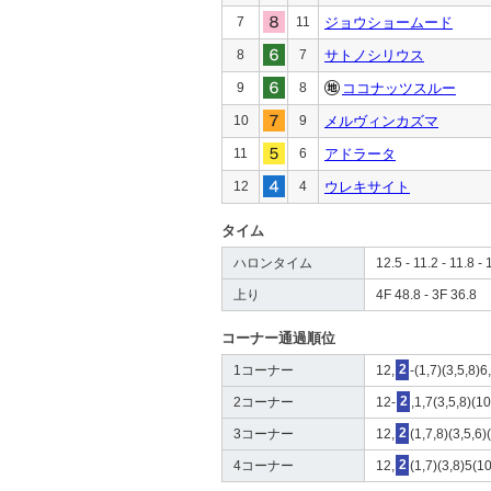
7
11
ジョウショームード
8
7
サトノシリウス
9
8
ココナッツスルー
10
9
メルヴィンカズマ
11
6
アドラータ
12
4
ウレキサイト
タイム
ハロンタイム
12.5 - 11.2 - 11.8 - 
上り
4F 48.8 - 3F 36.8
コーナー通過順位
1コーナー
12,
2
-(1,7)(3,5,8)
2コーナー
12-
2
,1,7(3,5,8)(1
3コーナー
12,
2
(1,7,8)(3,5,6)
4コーナー
12,
2
(1,7)(3,8)5(10