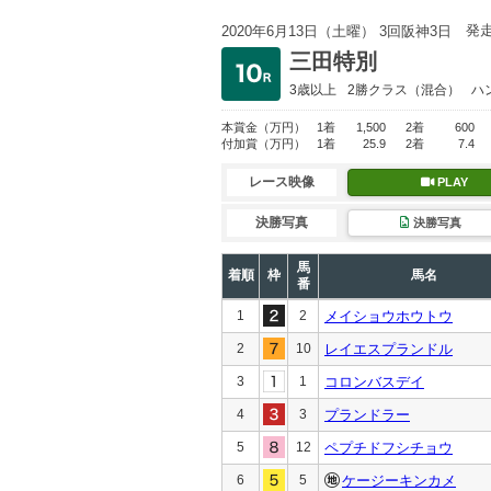
発
2020年6月13日（土曜） 3回阪神3日
三田特別
3歳以上
2勝クラス
（混合）
ハ
本賞金
（万円）
1着
1,500
2着
600
付加賞
（万円）
1着
25.9
2着
7.4
レース映像
PLAY
決勝写真
決勝写真
馬
着順
枠
馬名
番
1
2
メイショウホウトウ
2
10
レイエスプランドル
3
1
コロンバスデイ
4
3
プランドラー
5
12
ペプチドフシチョウ
6
5
ケージーキンカメ