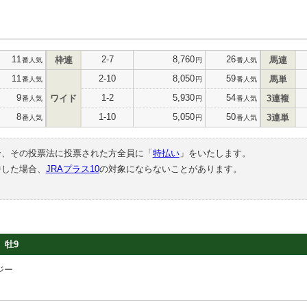
11
2-7
8,760
26
枠連
馬連
番人気
円
番人気
11
2-10
8,050
59
馬単
番人気
円
番人気
9
1-2
5,930
54
ワイド
3連複
番人気
円
番人気
8
1-10
5,050
50
3連単
番人気
円
番人気
合、その投票法に投票された方全員に「
特払い
」をいたします。
中した場合、
JRAプラス10
の対象にならないことがあります。
牡9
ジー