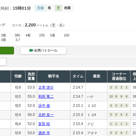
15時01分
走時刻：
天候
雨
芝
稍重
2,200
ンデ
（芝・右）
コース：
メートル
3着
380
4着
230
5着
150
3着
3.7
全周パトロール
負担
コーナー
性齢
騎手名
タイム
着差
重量
通過順位
牡9
53.0
太宰 啓介
2:14.7
3
2
2
2
2
牡5
55.0
和田 竜二
2:14.7
3
ハナ
10
8
9
8
牝5
52.0
浜中 俊
2:15.1
3
２ 1/2
3
3
3
3
牡4
56.0
北村 友一
2:15.3
3
１ 1/4
5
5
6
5
牝4
52.0
富田 暁
2:15.4
3
クビ
1
1
1
1
牡9
53.0
酒井 学
2:15.4
3
アタマ
5
5
6
7