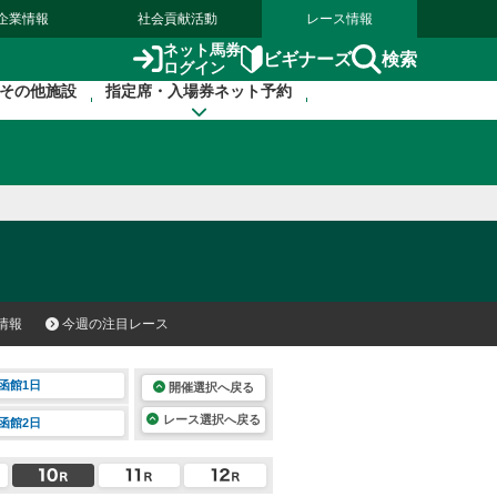
企業情報
社会貢献活動
レース情報
ネット馬券
検索
ビギナーズ
ログイン
その他施設
指定席・入場券ネット予約
情報
今週の注目レース
函館1日
開催選択へ戻る
レース選択へ戻る
函館2日