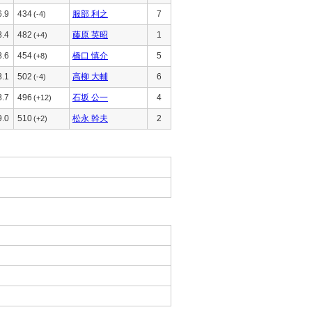
6.9
434
服部 利之
7
(-4)
8.4
482
藤原 英昭
1
(+4)
8.6
454
橋口 慎介
5
(+8)
8.1
502
高柳 大輔
6
(-4)
8.7
496
石坂 公一
4
(+12)
9.0
510
松永 幹夫
2
(+2)