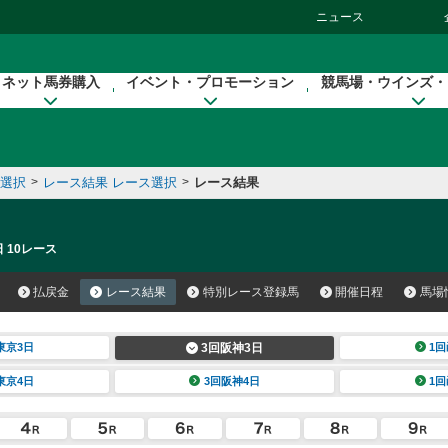
ニュース
ネット馬券購入
イベント・プロモーション
競馬場・ウインズ・
催選択
>
レース結果 レース選択
>
レース結果
 10レース
払戻金
レース結果
特別レース登録馬
開催日程
馬場
東京3日
3回阪神3日
1回
東京4日
3回阪神4日
1回