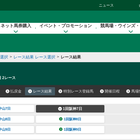
ニュース
ネット馬券購入
イベント・プロモーション
競馬場・ウインズ・
催選択
>
レース結果 レース選択
>
レース結果
日 2レース
払戻金
レース結果
特別レース登録馬
開催日程
馬場
中山7日
1回阪神7日
中山8日
1回阪神8日
中山9日
1回阪神9日