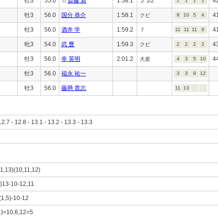
牡3
55.0
☆
斎藤 新
1:58.1
4
２ 1/2
1
1
1
1
牡3
56.0
国分 恭介
1:58.1
4
クビ
9
10
5
4
牡3
56.0
酒井 学
1:59.2
4
７
11
11
11
9
牝3
54.0
武 豊
1:59.3
4
クビ
2
2
2
2
牡3
56.0
幸 英明
2:01.2
4
大差
4
3
5
10
牡3
56.0
福永 祐一
3
3
9
12
牡3
56.0
藤懸 貴志
11
13
12.7 - 12.8 - 13.1 - 13.2 - 13.3 - 13.3
(1,13)(10,11,12)
8)13-10-12,11
(1,5)-10-12
1)=10,6,12=5