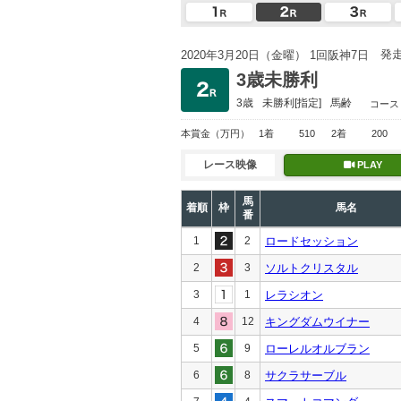
発
2020年3月20日（金曜） 1回阪神7日
3歳未勝利
3歳
未勝利
[指定]
馬齢
コース
本賞金
（万円）
1着
510
2着
200
レース映像
PLAY
馬
着順
枠
馬名
番
1
2
ロードセッション
2
3
ソルトクリスタル
3
1
レラシオン
4
12
キングダムウイナー
5
9
ローレルオルブラン
6
8
サクラサーブル