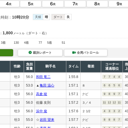
10時20分
走時刻：
天候
晴
ダート
良
1,800
（ダート・右）
：
メートル
3着
130
4着
77
5着
51
裁決レポート
全周パトロール
負担
コーナー
性齢
騎手名
タイム
着差
重量
通過順位
牡3
56.0
和田 竜二
1:55.8
3
7
7
4
4
牡3
53.0
▲
亀田 温心
1:57.1
4
８
6
6
5
6
牡3
56.0
高倉 稜
1:57.1
4
クビ
9
8
9
7
牡3
56.0
佐藤 友則
1:57.2
3
３／４
11
12
12
11
牡3
56.0
浜中 俊
1:57.6
4
２ 1/2
4
3
3
2
牡3
55.0
☆
岩田 望来
1:57.7
4
クビ
8
8
8
7