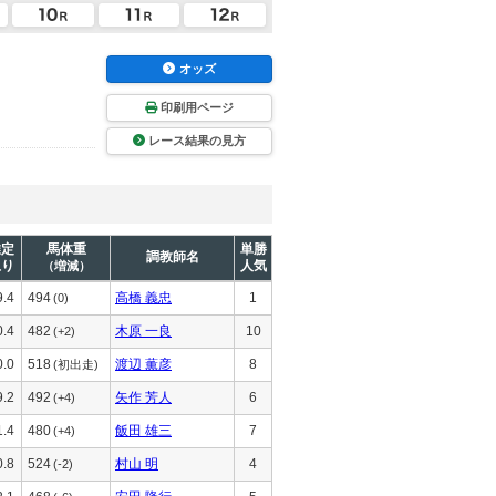
オッズ
印刷用ページ
レース結果の見方
推定
馬体重
単勝
調教師名
上り
人気
（増減）
9.4
494
高橋 義忠
1
(0)
0.4
482
木原 一良
10
(+2)
0.0
518
渡辺 薫彦
8
(初出走)
9.2
492
矢作 芳人
6
(+4)
1.4
480
飯田 雄三
7
(+4)
0.8
524
村山 明
4
(-2)