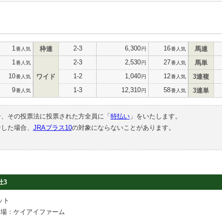
1
2-3
6,300
16
枠連
馬連
番人気
円
番人気
1
2-3
2,530
27
馬単
番人気
円
番人気
10
1-2
1,040
12
ワイド
3連複
番人気
円
番人気
9
1-3
12,310
58
3連単
番人気
円
番人気
合、その投票法に投票された方全員に「
特払い
」をいたします。
中した場合、
JRAプラス10
の対象にならないことがあります。
牡3
ット
牧場：ケイアイファーム