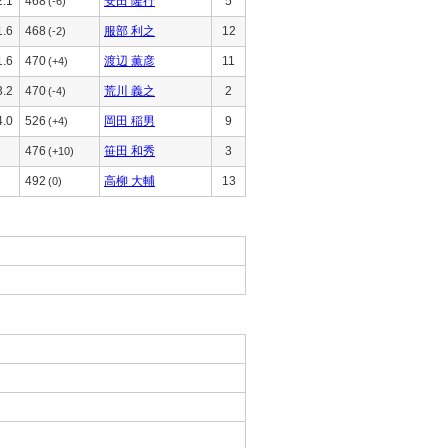
2.1
468
安田 隆行
5
(-6)
1.6
468
服部 利之
12
(-2)
1.6
470
渡辺 薫彦
11
(+4)
3.2
470
荒川 義之
2
(-4)
4.0
526
岡田 稲男
9
(+4)
476
笹田 和秀
3
(+10)
492
高柳 大輔
13
(0)