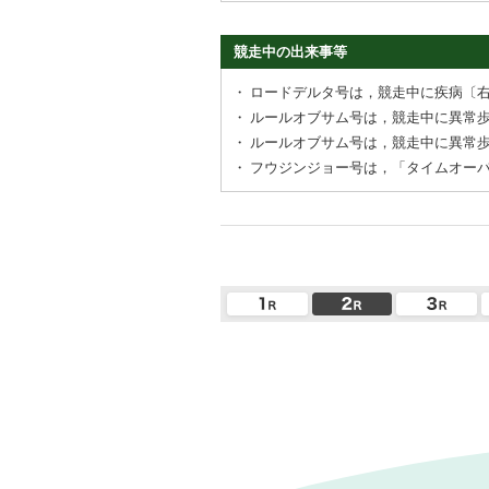
競走中の出来事等
・
ロードデルタ号は，競走中に疾病〔
・
ルールオブサム号は，競走中に異常
・
ルールオブサム号は，競走中に異常
・
フウジンジョー号は，「タイムオー