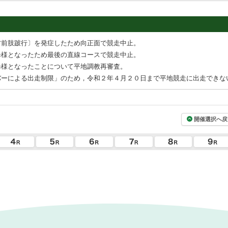
右前肢跛行〕を発症したため向正面で競走中止。
歩様となったため最後の直線コースで競走中止。
歩様となったことについて平地調教再審査。
バーによる出走制限」のため，令和２年４月２０日まで平地競走に出走できな
開催選択へ戻