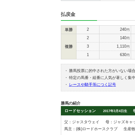
払戻金
2
240
単勝
円
2
140
円
3
1,110
複勝
円
1
630
円
・
勝馬投票に的中された方がいない場
・
特定の馬番・組番に人気が著しく集
・
レースや騎手等につく記号
勝馬の紹介
ロードセッション
2017年3月4日生
父：ジャスタウェイ
母：ジャズキャ
馬主：(株)ロードホースクラブ
生産