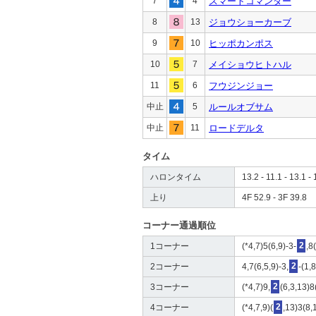
7
4
スマートコマンダー
8
13
ジョウショーカーブ
9
10
ヒッポカンポス
10
7
メイショウヒトハル
11
6
フウジンジョー
中止
5
ルールオブサム
中止
11
ロードデルタ
タイム
ハロンタイム
13.2 - 11.1 - 13.1 - 
上り
4F 52.9 - 3F 39.8
コーナー通過順位
1コーナー
(*4,7)5(6,9)-3-
2
,8
2コーナー
4,7(6,5,9)-3,
2
-(1,
3コーナー
(*4,7)9,
2
(6,3,13)8
4コーナー
(*4,7,9)(
2
,13)3(8,