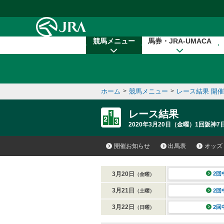
本文へ移動する
競馬メニュー
馬券・JRA-UMACA
ホーム
>
競馬メニュー
>
レース結果 開
レース結果
2020年3月20日（金曜）1回阪神7
開催お知らせ
出馬表
オッズ
3月20日
2回
（金曜）
3月21日
2回
（土曜）
3月22日
2回
（日曜）