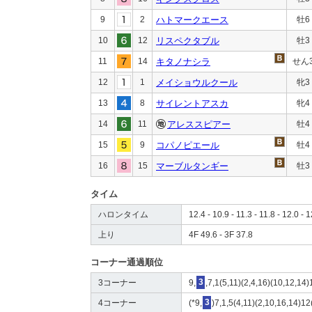
9
2
ハトマークエース
牡6
10
12
リスペクタブル
牡3
11
14
キタノナシラ
せん
12
1
メイショウルクール
牝3
13
8
サイレントアスカ
牝4
14
11
アレススピアー
牡4
15
9
コパノピエール
牡4
16
15
マーブルタンギー
牡3
タイム
ハロンタイム
12.4 - 10.9 - 11.3 - 11.8 - 12.0 - 1
上り
4F 49.6 - 3F 37.8
コーナー通過順位
3コーナー
9,
3
,7,1(5,11)(2,4,16)(10,12,14)
4コーナー
(*9,
3
)7,1,5(4,11)(2,10,16,14)12