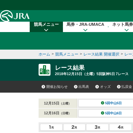
本文へ移動する
競馬メニュー
馬券・JRA-UMACA
ネット馬券
ホーム
>
競馬メニュー
>
レース結果 開催選択
>
レー
レース結果
2018年12月15日（土曜）5回阪神5日 7レース
開催お知らせ
出馬表
オッズ
払戻金
12月15日
5回中山5日
（土曜）
12月16日
5回中山6日
（日曜）