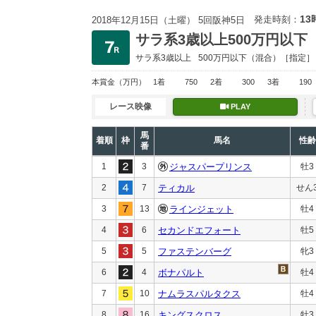
13
発走時刻：
2018年12月15日（土曜） 5回阪神5日
サラ系3歳以上500万円以下
サラ系3歳以上
500万円以下
（混合）［指定］
本賞金
（万円）
1着
750
2着
300
3着
190
レース映像
PLAY
馬
着順
枠
馬名
性齢
番
1
3
ジャスパープリンス
牡3
2
7
ティカル
せん
3
13
ラインジェット
牡4
4
6
セカンドエフォート
牡5
5
5
ファステンバーグ
牝3
6
4
ボナパルト
牡4
7
10
ナムラスパルタクス
牡4
8
16
キングスクロス
牡3