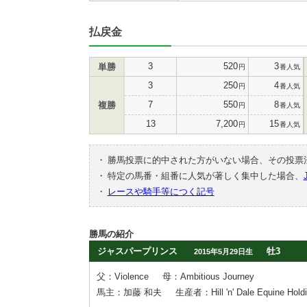
払戻金
3
520
3
単勝
円
番人気
3
250
4
円
番人気
7
550
8
複勝
円
番人気
13
7,200
15
円
番人気
・
勝馬投票に的中された方がいない場合、その投票
・
特定の馬番・組番に人気が著しく集中した場合、
・
レースや騎手等につく記号
勝馬の紹介
ジャスパープリンス
牡3
2015年5月29日生
父：Violence
母：Ambitious Journey
馬主：加藤 和夫
生産者：Hill 'n' Dale Equine Holdi