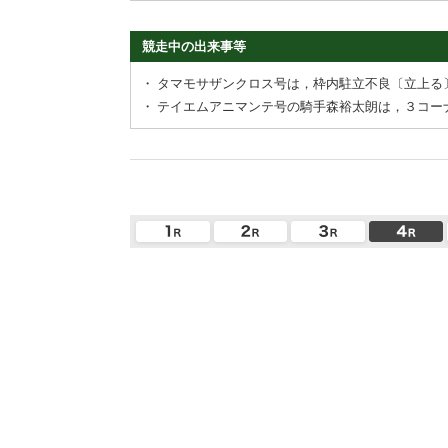
競走中の出来事等
・
タマモサザンクロス号は，枠内駐立不良〔立上る
・
テイエムアニマンテ号の騎手森裕太朗は，３コー