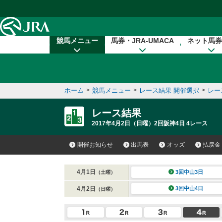
本文へ移動する
競馬メニュー
馬券・JRA-UMACA
ネット馬券
ホーム
>
競馬メニュー
>
レース結果 開催選択
>
レー
レース結果
2017年4月2日（日曜）2回阪神4日 4レース
開催お知らせ
出馬表
オッズ
払戻金
4月1日
3回中山3日
（土曜）
4月2日
3回中山4日
（日曜）