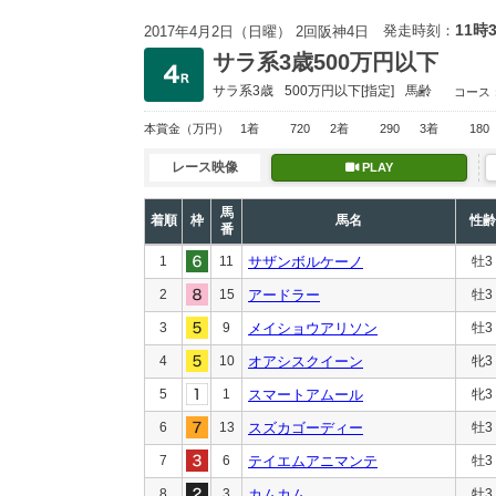
11時
発走時刻：
2017年4月2日（日曜） 2回阪神4日
サラ系3歳500万円以下
サラ系3歳
500万円以下
[指定]
馬齢
コース
本賞金
（万円）
1着
720
2着
290
3着
180
レース映像
PLAY
馬
着順
枠
馬名
性齢
番
1
11
サザンボルケーノ
牡3
2
15
アードラー
牡3
3
9
メイショウアリソン
牡3
4
10
オアシスクイーン
牝3
5
1
スマートアムール
牝3
6
13
スズカゴーディー
牡3
7
6
テイエムアニマンテ
牡3
8
3
カムカム
牡3