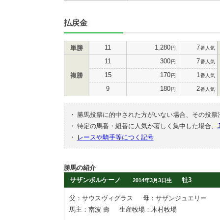
払戻金
11
1,280
7
単勝
円
番人気
11
300
7
円
番人気
15
170
1
複勝
円
番人気
9
180
2
円
番人気
・
勝馬投票に的中された方がいない場合、その投票
・
特定の馬番・組番に人気が著しく集中した場合、
・
レースや騎手等につく記号
勝馬の紹介
サザンボルケーノ
牡3
2014年3月3日生
父：サウスヴィグラス
母：サザンジュエリー
馬主：南波 壽
生産牧場：木村牧場