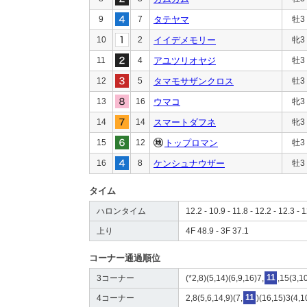
9
7
タテヤマ
牡3
10
2
イイデメモリー
牝3
11
4
アユツリオヤジ
牡3
12
5
タマモサザンクロス
牡3
13
16
ウマコ
牝3
14
14
スマートダフネ
牝3
15
12
トップロマン
牡3
16
8
ケンシュナウザー
牡3
タイム
ハロンタイム
12.2 - 10.9 - 11.8 - 12.2 - 12.3 - 
上り
4F 48.9 - 3F 37.1
コーナー通過順位
3コーナー
(*2,8)(5,14)(6,9,16)7,
11
,15(3,1
4コーナー
2,8(5,6,14,9)(7,
11
)(16,15)3(4,1