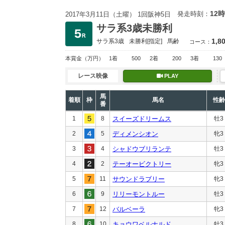
12時
発走時刻：
2017年3月11日（土曜） 1回阪神5日
サラ系3歳未勝利
1,8
サラ系3歳
未勝利
[指定]
馬齢
コース：
本賞金
（万円）
1着
500
2着
200
3着
130
レース映像
PLAY
馬
着順
枠
馬名
性齢
番
1
8
スイーズドリームス
牡3
2
5
ディメンシオン
牝3
3
4
シャドウブリランテ
牡3
4
2
テーオービクトリー
牝3
5
11
サウンドラブリー
牝3
6
9
リリーモントルー
牡3
7
12
バルベーラ
牝3
8
10
キョウワベルナルド
牡3