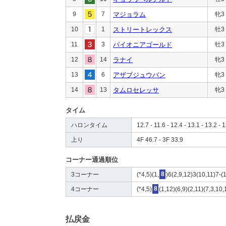
9
7
マジョラム
牝3
10
1
ストリートレックス
牡3
11
3
パイオニアゴールド
牡3
12
14
ラナイ
牝3
13
6
アザブジュウバン
牝3
14
13
タムロセレッサ
牝3
タイム
ハロンタイム
12.7 - 11.6 - 12.4 - 13.1 - 13.2 - 1
上り
4F 46.7 - 3F 33.9
コーナー通過順位
3コーナー
(*4,5)(1,
8
)6(2,9,12)3(10,11)7-(
4コーナー
(*4,5)
8
(1,12)(6,9)(2,11)(7,3,10
払戻金