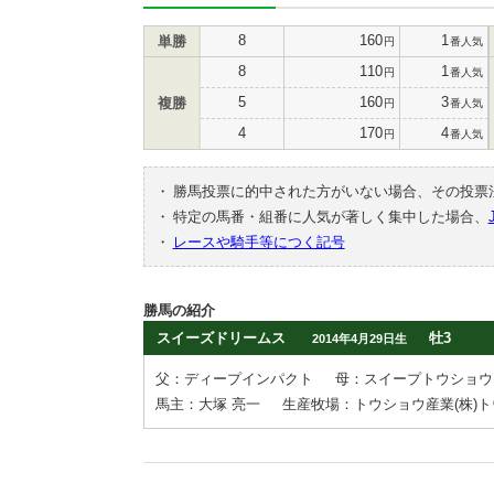
8
160
1
単勝
円
番人気
8
110
1
円
番人気
5
160
3
複勝
円
番人気
4
170
4
円
番人気
・
勝馬投票に的中された方がいない場合、その投票
・
特定の馬番・組番に人気が著しく集中した場合、
・
レースや騎手等につく記号
勝馬の紹介
スイーズドリームス
牡3
2014年4月29日生
父：ディープインパクト
母：スイープトウショウ
馬主：大塚 亮一
生産牧場：トウショウ産業(株)