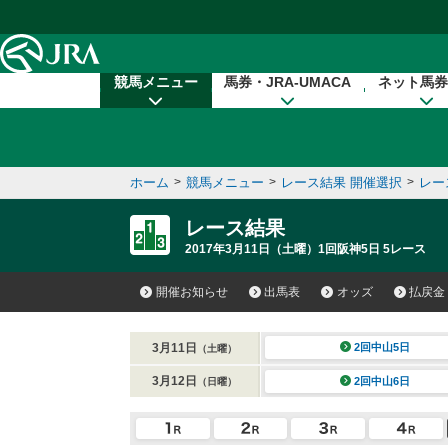
本文へ移動する
競馬メニュー
馬券・JRA-UMACA
ネット馬券
ホーム
>
競馬メニュー
>
レース結果 開催選択
>
レー
レース結果
2017年3月11日（土曜）1回阪神5日 5レース
開催お知らせ
出馬表
オッズ
払戻金
3月11日
2回中山5日
（土曜）
3月12日
2回中山6日
（日曜）