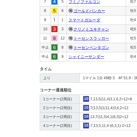
7
5
フミノファルコン
牡7
8
6
ゴールドバンカー
牡5
9
1
スマートガルーダ
牡4
10
3
クリノミユキチャン
牝6
11
12
トーセンスラッガー
牡5
中止
8
トーセンペンタゴン
牡5
中止
9
シャイニーサンダー
牡4
タイム
上り
1マイル 1分 49秒 3 4F 51.9 - 3F
コーナー通過順位
1コーナー(2周目)
10
,7,13,5(11,4)3,1,6,2=12=8
2コーナー(2周目)
10
,7(13,5)1(11,4)3,6,2=12
3コーナー(2周目)
10
,13,7(11,5)4,1(6,3)2=12
4コーナー(2周目)
10
-7,13,5,11,4-(6,3,1)-2=12