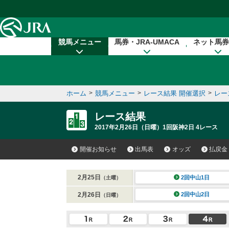
本文へ移動する
競馬メニュー
馬券・JRA-UMACA
ネット馬券
ホーム
>
競馬メニュー
>
レース結果 開催選択
>
レー
レース結果
2017年2月26日（日曜）1回阪神2日 4レース
開催お知らせ
出馬表
オッズ
払戻金
2月25日
2回中山1日
（土曜）
2月26日
2回中山2日
（日曜）