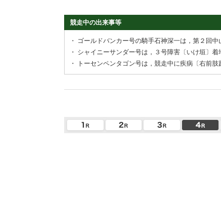
競走中の出来事等
・
ゴールドバンカー号の騎手石神深一は，第２回中
・
シャイニーサンダー号は，３号障害〔いけ垣〕着
・
トーセンペンタゴン号は，競走中に疾病〔右前肢