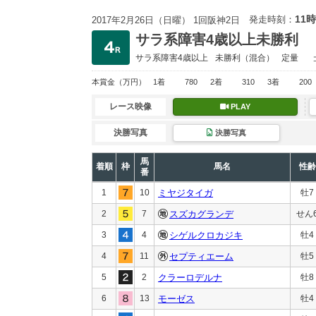
11時
発走時刻：
2017年2月26日（日曜） 1回阪神2日
サラ系障害4歳以上未勝利
サラ系障害4歳以上
未勝利
（混合）
定量
本賞金
（万円）
1着
780
2着
310
3着
200
レース映像
PLAY
決勝写真
決勝写真
馬
着順
枠
馬名
性齢
番
1
10
ミヤジタイガ
牡7
2
7
スズカグランデ
せん
3
4
シゲルクロカジキ
牡4
4
11
セプティエーム
牡5
5
2
クラーロデルナ
牡8
6
13
モーゼス
牡4