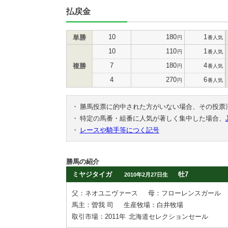
払戻金
10
180
1
単勝
円
番人気
10
110
1
円
番人気
7
180
4
複勝
円
番人気
4
270
6
円
番人気
・
勝馬投票に的中された方がいない場合、その投票
・
特定の馬番・組番に人気が著しく集中した場合、
・
レースや騎手等につく記号
勝馬の紹介
ミヤジタイガ
牡7
2010年2月27日生
父：ネオユニヴァース
母：フローレンスガール
馬主：曽我 司
生産牧場：白井牧場
取引市場：2011年
北海道セレクションセール