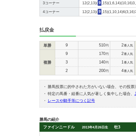
3コーナー
12(2,13)(
9
,15)(1,6,14)(10,16)3
4コーナー
12(2,13)(
9
,15)(1,10,14)6(3,16)
払戻金
9
510
2
単勝
円
番人気
9
170
2
円
番人気
3
140
1
複勝
円
番人気
2
200
4
円
番人気
・
勝馬投票に的中された方がいない場合、その投票
・
特定の馬番・組番に人気が著しく集中した場合、
・
レースや騎手等につく記号
勝馬の紹介
ファインニードル
牡3
2013年4月26日生