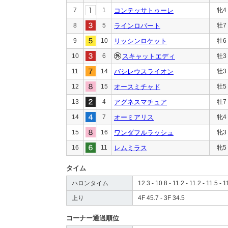
7
1
コンテッサトゥーレ
牝4
8
5
ラインロバート
牡7
9
10
リッシンロケット
牡6
10
6
スキャットエディ
牡3
11
14
バシレウスライオン
牡3
12
15
オースミチャド
牡5
13
4
アグネスマチュア
牡7
14
7
オーミアリス
牝4
15
16
ワンダフルラッシュ
牝3
16
11
レムミラス
牝5
タイム
ハロンタイム
12.3 - 10.8 - 11.2 - 11.2 - 11.5 - 1
上り
4F 45.7 - 3F 34.5
コーナー通過順位