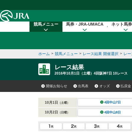
本文へ移動する
競馬メニュー
馬券・JRA-UMACA
ネット馬券
ホーム
>
競馬メニュー
>
レース結果 開催選択
>
レー
レース結果
2016年10月1日（土曜）4回阪神7日 10レース
開催お知らせ
出馬表
オッズ
払戻金
10月1日
4回中山7日
（土曜）
10月2日
4回中山8日
（日曜）