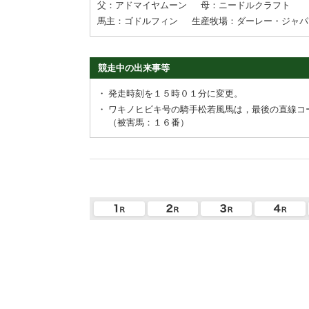
父：アドマイヤムーン
母：ニードルクラフト
馬主：ゴドルフィン
生産牧場：ダーレー・ジャパ
競走中の出来事等
・
発走時刻を１５時０１分に変更。
・
ワキノヒビキ号の騎手松若風馬は，最後の直線コ
（被害馬：１６番）