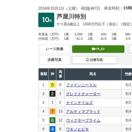
15時
発走時刻：
2016年10月1日（土曜） 4回阪神7日
芦屋川特別
サラ系3歳以上
1000万円以下
（混合）［指定
本賞金
（万円）
1着
1,500
2着
600
3着
380
付加賞
（万円）
1着
41.3
2着
11.8
3着
5.9
レース映像
PLAY
決勝写真
決勝写真
馬
着順
枠
馬名
性齢
番
1
9
ファインニードル
牡3
2
3
グレイトチャーター
牡4
3
2
ナインテイルズ
牡5
4
13
アルティマブラッド
牝4
5
12
ヴィクタープライム
牡4
6
8
ワキノヒビキ
牡4