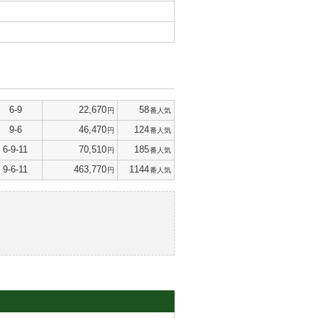
6-9
22,670
58
円
番人気
9-6
46,470
124
円
番人気
6-9-11
70,510
185
円
番人気
9-6-11
463,770
1144
円
番人気