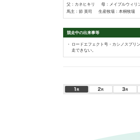
父：カネヒキリ
母：メイプルウィリ
馬主：節 英司
生産牧場：本桐牧場
競走中の出来事等
・
ロードエフェクト号・カシノスプリ
走できない。