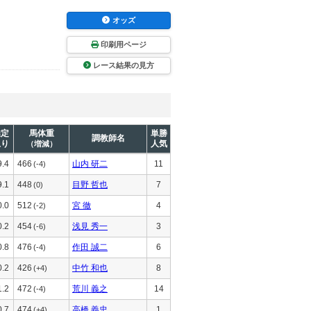
オッズ
印刷用ページ
レース結果の見方
推定
馬体重
単勝
調教師名
上り
人気
（増減）
9.4
466
山内 研二
11
(-4)
9.1
448
目野 哲也
7
(0)
0.0
512
宮 徹
4
(-2)
0.2
454
浅見 秀一
3
(-6)
0.8
476
作田 誠二
6
(-4)
0.2
426
中竹 和也
8
(+4)
1.2
472
荒川 義之
14
(-4)
0.7
474
高橋 義忠
1
(+4)