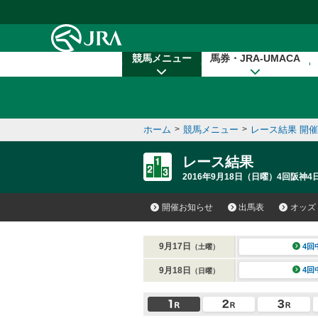
本文へ移動する
競馬メニュー
馬券・JRA-UMACA
ホーム
>
競馬メニュー
>
レース結果 開
レース結果
2016年9月18日（日曜）4回阪神4
開催お知らせ
出馬表
オッズ
9月17日
4回
（土曜）
9月18日
4回
（日曜）