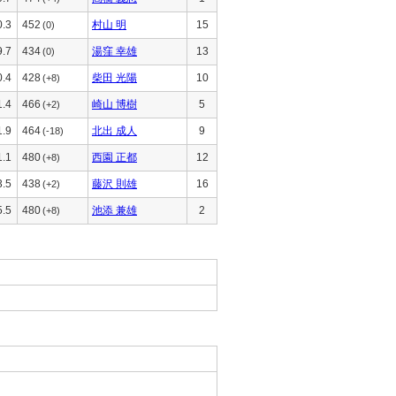
0.3
452
村山 明
15
(0)
9.7
434
湯窪 幸雄
13
(0)
0.4
428
柴田 光陽
10
(+8)
1.4
466
崎山 博樹
5
(+2)
1.9
464
北出 成人
9
(-18)
1.1
480
西園 正都
12
(+8)
3.5
438
藤沢 則雄
16
(+2)
5.5
480
池添 兼雄
2
(+8)